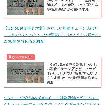
めのGoToEat(イート）登録店
舗はどこ？木曽路/しゃぶ葉/どん
亭/温野菜/かごの屋/ゆず庵
【GoToEat食事券対象】おいしい和食チェーン店はど
こ？サガミ/さと/とんでん/藍屋/てんや/さくら水産/かご
の屋/華屋与兵衛を調査
【GoToEat食事券対象】おいし
い和食チェーン店はどこ？サガ
ミ/さと/とんでん/藍屋/てんや/さ
くら水産/かごの屋/華屋与兵衛を
調査
ハンバーグが絶品のGotoイート対象店舗はどこ？びっ
くりドンキー/フォルクス/フライングガーデン/さわやか