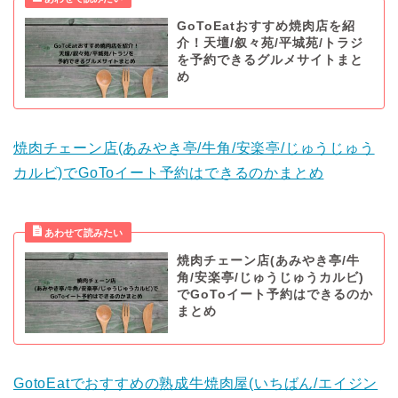
GoToEatおすすめ焼肉店を紹
介！天壇/叙々苑/平城苑/トラジ
を予約できるグルメサイトまと
め
焼肉チェーン店(あみやき亭/牛角/安楽亭/じゅうじゅう
カルビ)でGoToイート予約はできるのかまとめ
焼肉チェーン店(あみやき亭/牛
角/安楽亭/じゅうじゅうカルビ)
でGoToイート予約はできるのか
まとめ
GotoEatでおすすめの熟成牛焼肉屋(いちばん/エイジン