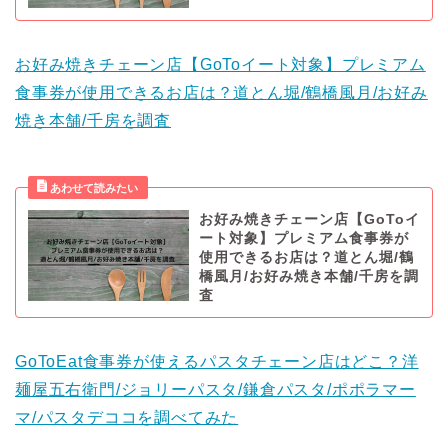
お好み焼きチェーン店【GoToイート対象】プレミアム
食事券が使用できるお店は？道とん堀/鶴橋風月/お好み
焼き本舗/千房を調査
お好み焼きチェーン店【GoToイ
ート対象】プレミアム食事券が
使用できるお店は？道とん堀/鶴
橋風月/お好み焼き本舗/千房を調
査
GoToEat食事券が使えるパスタチェーン店はどこ？洋
麺屋五右衛門/ジョリーパスタ/鎌倉パスタ/ポポラマー
マ/パスタデココを調べてみた