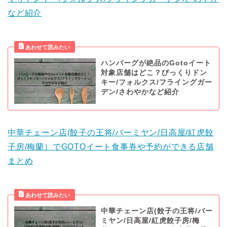
など紹介
ハンバーグが絶品のGotoイート
対象店舗はどこ？びっくりドン
キー/フォルクス/フライングガー
デン/さわやかなど紹介
中華チェーン店(餃子の王将/バーミヤン/日高屋/紅虎餃
子房/梅蘭）でGOTOイート食事券や予約ができる店舗
まとめ
中華チェーン店(餃子の王将/バー
ミヤン/日高屋/紅虎餃子房/梅