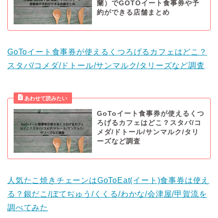
蘭）でGOTOイート食事券や予
約ができる店舗まとめ
GoToイート食事券が使えるくつろげるカフェはどこ？
スタバ/コメダ/ドトール/サンマルク/タリーズなど調査
GoToイート食事券が使えるくつ
ろげるカフェはどこ？スタバ/コ
メダ/ドトール/サンマルク/タリ
ーズなど調査
人気たこ焼きチェーンはGoToEat(イート)食事券は使え
る？銀だこ/ぼてぢゅう/くくる/わかな/会津屋/甲賀流を
調べてみた