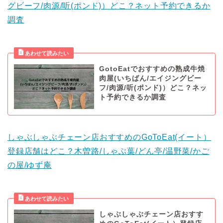
グビーフ/肉源/听(ポンド)）どこ？ネット予約できるか
調査
GotoEatでおすすめの熟成牛焼
肉屋(いちばん/エイジングビー
フ/肉源/听(ポンド)）どこ？ネッ
ト予約できるか調査
しゃぶしゃぶチェーン店おすすめのGoToEat(イート）
登録店舗はどこ？木曽路/しゃぶ葉/どん亭/温野菜/かご
の屋/ゆず庵
しゃぶしゃぶチェーン店おすす