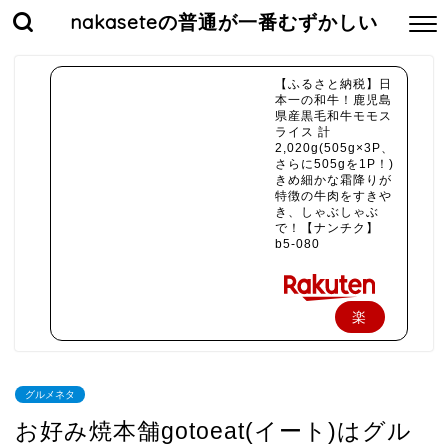
nakaseteの普通が一番むずかしい
【ふるさと納税】日
本一の和牛！鹿児島
県産黒毛和牛モモス
ライス 計
2,020g(505g×3P、
さらに505gを1P！)
きめ細かな霜降りが
特徴の牛肉をすきや
き、しゃぶしゃぶ
で！【ナンチク】
b5-080
楽
天
で
グルメネタ
購
お好み焼本舗gotoeat(イート)はグル
入