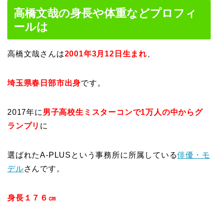
高橋文哉の身長や体重などプロフィ
ールは
高橋文哉さんは
2001年3月12日生まれ
、
埼玉県春日部市出身
です。
2017年に
男子高校生ミスターコンで1万人の中からグ
ランプリ
に
選ばれたA-PLUSという事務所に所属している
俳優・モ
デル
さんです。
身長１７６㎝