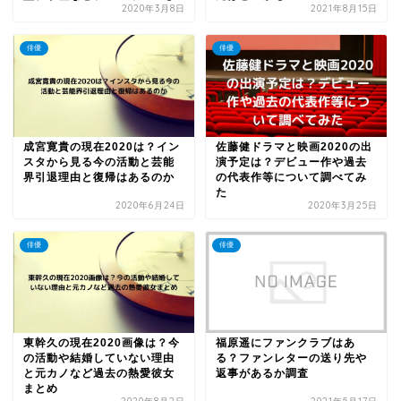
2020年3月8日
2021年8月15日
俳優
俳優
成宮寛貴の現在2020は？イン
佐藤健ドラマと映画2020の出
スタから見る今の活動と芸能
演予定は？デビュー作や過去
界引退理由と復帰はあるのか
の代表作等について調べてみ
た
2020年6月24日
2020年3月25日
俳優
俳優
東幹久の現在2020画像は？今
福原遥にファンクラブはあ
の活動や結婚していない理由
る？ファンレターの送り先や
と元カノなど過去の熱愛彼女
返事があるか調査
まとめ