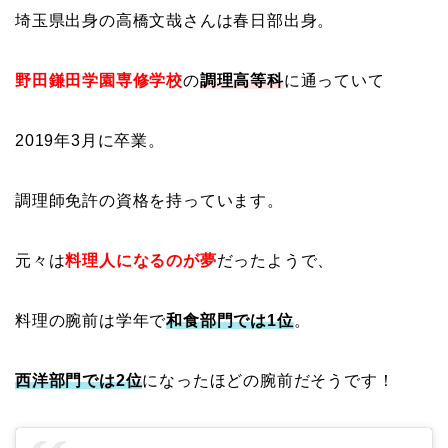
埼玉県出身の高橋文哉さんは春日部出身。
野田鎌田学園専修学校
の
調理高等科
に通っていて
2019年3月に卒業。
調理師免許の資格を持っています。
元々は
料理人になるのが夢
だったようで、
料理の腕前は学年で
和食部門では1位
。
西洋部門では2位
になったほどの腕前だそうです！