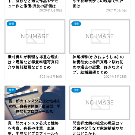
ト、昼顔など過去作品やデビ
や子役時代からの現場での評
ュー作と俳優/演技の評価は
価は
2020年3月30日
2021年5月5日
俳優
俳優
磯村勇斗が料理を得意な理由
神尾楓珠(かみおふうじゅ) の
は？燻製など得意料理写真紹
熱愛彼女は林田真尋？馴れ初
介や腕前動画などまとめ
めや過去の恋愛、好きなタイ
プ、結婚願望まとめ
2021年2月16日
2021年3月28日
俳優
俳優
寛一郎のインスタ公式と性格
間宮祥太朗の祖父の職業は？
を考察。身長や体重、血液
兄弟や父母など家族構成や地
型、学歴などプロフィールも
元はどこかも