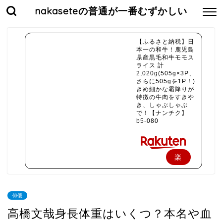
nakaseteの普通が一番むずかしい
【ふるさと納税】日
本一の和牛！鹿児島
県産黒毛和牛モモス
ライス 計
2,020g(505g×3P、
さらに505gを1P！)
きめ細かな霜降りが
特徴の牛肉をすきや
き、しゃぶしゃぶ
で！【ナンチク】
b5-080
楽
天
で
俳優
購
高橋文哉身長体重はいくつ？本名や血
入