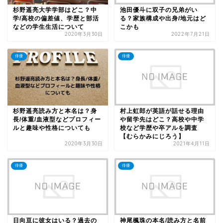
杉野遥亮大学学部はどこ？中
池田優斗に双子の兄弟がい
学/高校の偏差値、学歴と部活
る？家族構成や出身/地元はど
などの学生生活について
こかも
2020年3月30日
2022年7月21日
俳優
俳優
杉野遥亮読み方と本名は？身
村上虹郎が英語が話せる理由
長/体重/血液型などプロフィー
や留学先はどこ？高校や中学
ルと趣味や性格についても
校など学歴や卒アルを調査
【むらかみにじろう】
2020年3月30日
2021年4月11日
俳優
俳優
日向亘に彼女はいる？過去の
神尾楓珠の本名/読み方と名前