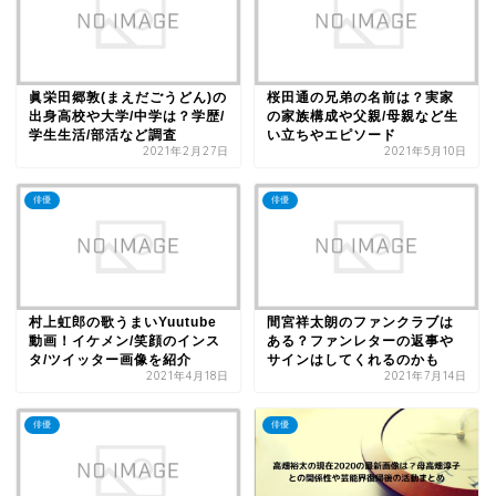
眞栄田郷敦(まえだごうどん)の
桜田通の兄弟の名前は？実家
出身高校や大学/中学は？学歴/
の家族構成や父親/母親など生
学生生活/部活など調査
い立ちやエピソード
2021年2月27日
2021年5月10日
俳優
俳優
村上虹郎の歌うまいYuutube
間宮祥太朗のファンクラブは
動画！イケメン/笑顔のインス
ある？ファンレターの返事や
タ/ツイッター画像を紹介
サインはしてくれるのかも
2021年4月18日
2021年7月14日
俳優
俳優