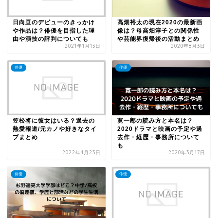
日向亘のデビューのきっかけ
高畑裕太の現在2020の最新画
や作品は？俳優を目指した理
像は？母高畑淳子との関係性
由や演技の評判についても
や芸能界復帰後の活動まとめ
2021年1月13日
2020年8月3日
俳優
俳優
笠松将に彼女はいる？過去の
寛一郎の読み方と本名は？
熱愛報道/元カノや好きなタイ
2020ドラマと映画の予定や過
プまとめ
去作・経歴・事務所について
も
2022年4月23日
2020年3月17日
俳優
俳優