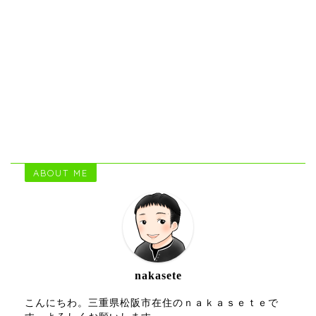
ABOUT ME
nakasete
こんにちわ。三重県松阪市在住のｎａｋａｓｅｔｅで