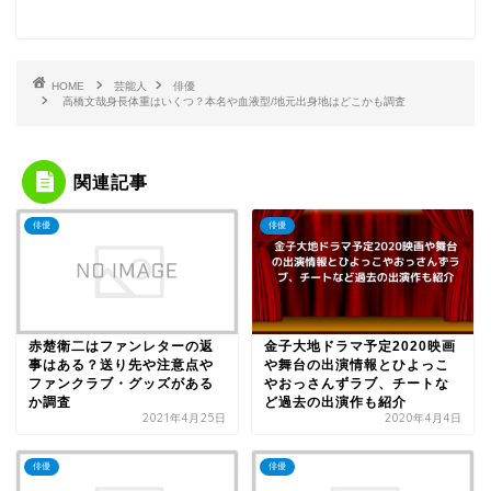
HOME
芸能人
俳優
高橋文哉身長体重はいくつ？本名や血液型/地元出身地はどこかも調査
関連記事
俳優
俳優
赤楚衛二はファンレターの返
金子大地ドラマ予定2020映画
事はある？送り先や注意点や
や舞台の出演情報とひよっこ
ファンクラブ・グッズがある
やおっさんずラブ、チートな
か調査
ど過去の出演作も紹介
2021年4月25日
2020年4月4日
俳優
俳優