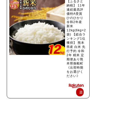
【ふるさと
納税】 11年
連続最高評
価特A受賞
ひのひかり
令和2年産
新米
12kg(6kg×2
袋) 【総合ラ
ンキング1位
獲得】 熊本
県産 白米 先
行予約 令和
2年 精米 定
期便あり熊
本県御船町
《出荷時期
をお選びく
ださい》
楽
天
で