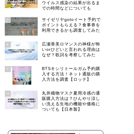
ウイルス感染の結果が出るま
での時間などについても
サイゼリヤgotoイート予約で
7
ポイントもらえる？食事券を
利用できるかも調査してみた
広瀬香美ロマンスの神様が怖
8
いorひどいと言われる理由は
なぜ？歌詞を考察してみた
BTSキシリトールガム予約購
9
入する方法！ネット通販の購
入方法を調査【ロッテ】
丸井織物マスク夏用冷感の通
10
販購入方法は？ひんやり涼し
い洗える生地の機能や価格に
ついても【日本製】