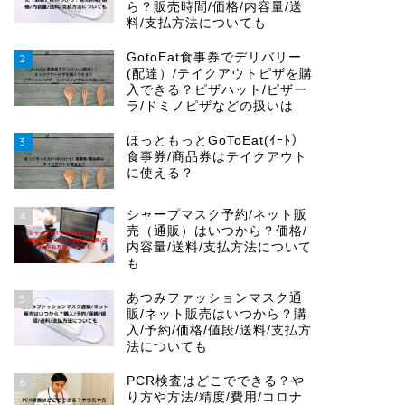
ら？販売時間/価格/内容量/送
料/支払方法についても
GotoEat食事券でデリバリー
2
(配達）/テイクアウトピザを購
入できる？ピザハット/ピザー
ラ/ドミノピザなどの扱いは
ほっともっとGoToEat(ｲｰﾄ）
3
食事券/商品券はテイクアウト
に使える？
シャープマスク予約/ネット販
4
売（通販）はいつから？価格/
内容量/送料/支払方法について
も
あつみファッションマスク通
5
販/ネット販売はいつから？購
入/予約/価格/値段/送料/支払方
法についても
PCR検査はどこでできる？や
6
り方や方法/精度/費用/コロナ