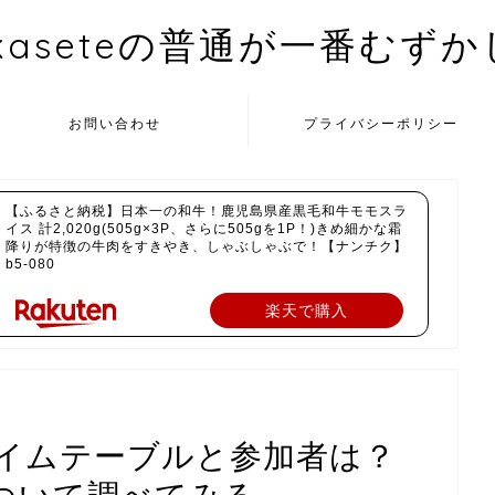
kaseteの普通が一番むず
お問い合わせ
プライバシーポリシー
【ふるさと納税】日本一の和牛！鹿児島県産黒毛和牛モモスラ
イス 計2,020g(505g×3P、さらに505gを1P！)きめ細かな霜
降りが特徴の牛肉をすきやき、しゃぶしゃぶで！【ナンチク】
b5-080
楽天で購入
イムテーブルと参加者は？