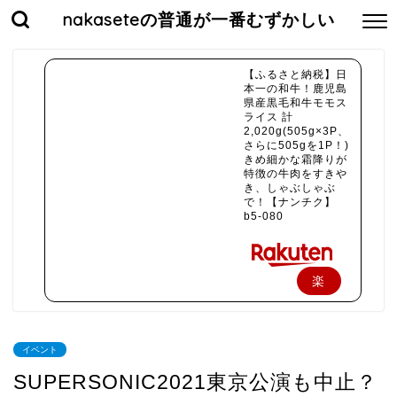
nakaseteの普通が一番むずかしい
【ふるさと納税】日
本一の和牛！鹿児島
県産黒毛和牛モモス
ライス 計
2,020g(505g×3P、
さらに505gを1P！)
きめ細かな霜降りが
特徴の牛肉をすきや
き、しゃぶしゃぶ
で！【ナンチク】
b5-080
楽
天
で
イベント
購
SUPERSONIC2021東京公演も中止？
入