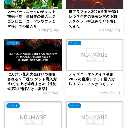
スーパーソニックのチケット
嵐アラフェス2020延期開催は
前売り券、当日券の購入は？
いつ？年内の振替公演の予想
コンビニ（ローソンやファミ
とチケット申込みなど予想し
マ等）での購入も
てみた
2020年2月9日
2020年4月14日
イベント
イベント
ばんけい花火大会はいつ開催
ディズニーオンアイス幕張
される？日程/チケット購入方
2022の座席チケット購入方
法/打ち上げ場所まとめ【北海
法！プレミアムはいくら？
道第11回ばんけい夏祭】
2020年7月26日
2022年7月18日
イベント
イベント