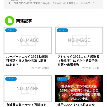
SUPERSONIC2021東京公演も中止？変更やコロナ対策とネット上の口コミ
関連記事
イベント
イベント
スーパーソニック2021動画無
フジロック2021コロナ感染者
料視聴する方法や見逃し動画
（陽性者）はでた？感染予防
はある？
対策や来場者数
2021年9月18日
2021年8月24日
イベント
イベント
鬼滅展大阪チケット再販はあ
銚子みなとまつり花火大会