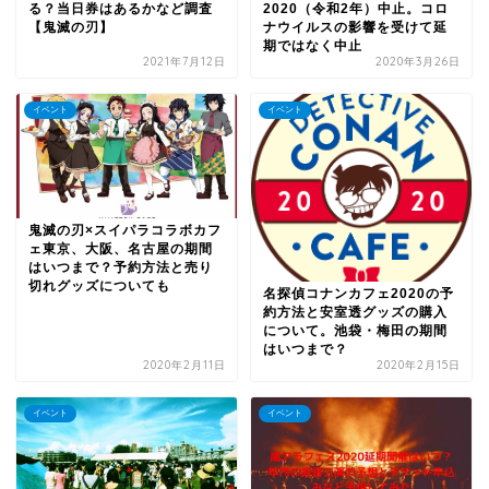
る？当日券はあるかなど調査
2020（令和2年）中止。コロ
【鬼滅の刃】
ナウイルスの影響を受けて延
期ではなく中止
2021年7月12日
2020年3月26日
イベント
イベント
鬼滅の刃×スイパラコラボカフ
ェ東京、大阪、名古屋の期間
はいつまで？予約方法と売り
切れグッズについても
名探偵コナンカフェ2020の予
約方法と安室透グッズの購入
について。池袋・梅田の期間
はいつまで？
2020年2月11日
2020年2月15日
イベント
イベント