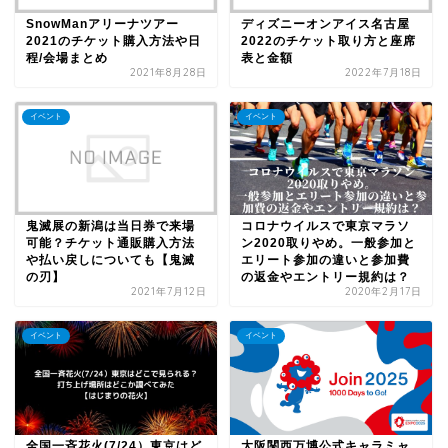
SnowManアリーナツアー
ディズニーオンアイス名古屋
2021のチケット購入方法や日
2022のチケット取り方と座席
程/会場まとめ
表と金額
2021年8月28日
2022年7月18日
イベント
イベント
鬼滅展の新潟は当日券で来場
コロナウイルスで東京マラソ
可能？チケット通販購入方法
ン2020取りやめ。一般参加と
や払い戻しについても【鬼滅
エリート参加の違いと参加費
の刃】
の返金やエントリー規約は？
2021年7月12日
2020年2月17日
イベント
イベント
全国一斉花火(7/24）東京はど
大阪関西万博公式キャラミャ