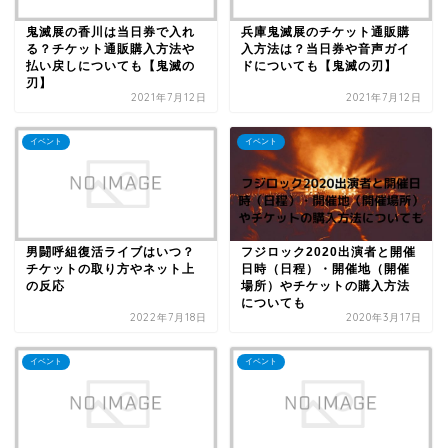
鬼滅展の香川は当日券で入れ
兵庫鬼滅展のチケット通販購
る？チケット通販購入方法や
入方法は？当日券や音声ガイ
払い戻しについても【鬼滅の
ドについても【鬼滅の刃】
刃】
2021年7月12日
2021年7月12日
イベント
イベント
男闘呼組復活ライブはいつ？
フジロック2020出演者と開催
チケットの取り方やネット上
日時（日程）・開催地（開催
の反応
場所）やチケットの購入方法
についても
2022年7月18日
2020年3月17日
イベント
イベント