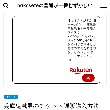
nakaseteの普通が一番むずかしい
【ふるさと納税】日
本一の和牛！鹿児島
県産黒毛和牛モモス
ライス 計
2,020g(505g×3P、
さらに505gを1P！)
きめ細かな霜降りが
特徴の牛肉をすきや
き、しゃぶしゃぶ
で！【ナンチク】
b5-080
楽
天
で
イベント
購
兵庫鬼滅展のチケット通販購入方法
入