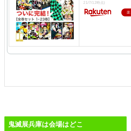
21/7/12時点)
楽
鬼滅展兵庫は会場はどこ