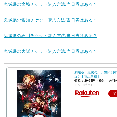
鬼滅展の宮城チケット購入方法/当日券はある？
鬼滅展の愛知チケット購入方法/当日券はある？
鬼滅展の石川チケット購入方法/当日券はある？
鬼滅展の大阪チケット購入方法/当日券はある？
劇場版「鬼滅の刃」無限列
版】 [ 花江夏樹 ]
価格：2964円（税込、送料
1/7/11時点)
楽