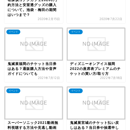
名探偵コナンカフェ2020の予
約方法と安室透グッズの購入
について。池袋・梅田の期間
はいつまで？
2020年2月15日
2020年7月22日
イベント
イベント
鬼滅展福岡のチケット当日券
ディズニーオンアイス福岡
はある？通販購入方法や音声
2022の座席表プレミアムのチ
ガイドについても
ケットの買い方/取り方
2021年7月12日
2022年7月18日
イベント
イベント
スーパーソニック2021動画無
鬼滅展宮城のチケット払い戻
料視聴する方法や見逃し動画
しはある？当日券や抽選申し