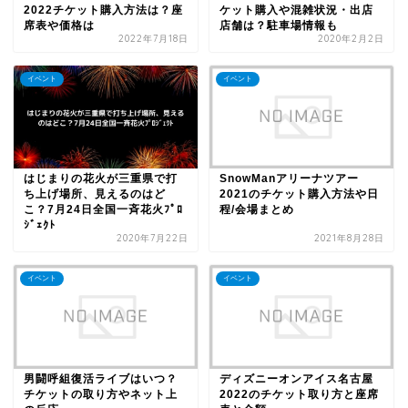
2022チケット購入方法は？座
ケット購入や混雑状況・出店
席表や価格は
店舗は？駐車場情報も
2022年7月18日
2020年2月2日
イベント
イベント
はじまりの花火が三重県で打
SnowManアリーナツアー
ち上げ場所、見えるのはど
2021のチケット購入方法や日
こ？7月24日全国一斉花火ﾌﾟﾛ
程/会場まとめ
ｼﾞｪｸﾄ
2020年7月22日
2021年8月28日
イベント
イベント
男闘呼組復活ライブはいつ？
ディズニーオンアイス名古屋
チケットの取り方やネット上
2022のチケット取り方と座席