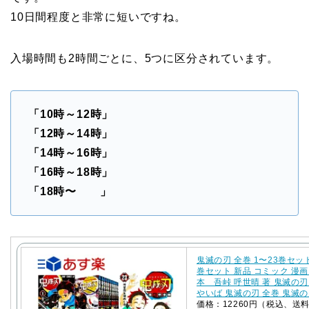
10日間程度と非常に短いですね。
入場時間も2時間ごとに、5つに区分されています。
「10時～12時」
「12時～14時」
「14時～16時」
「16時～18時」
「18時〜 」
鬼滅の刃 全巻 1〜23巻セット
巻セット 新品 コミック 漫画
本 吾峠 呼世晴 著 鬼滅の刃
やいば 鬼滅の刃 全巻 鬼滅の刃
価格：12260円（税込、送