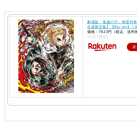
劇場版「鬼滅の刃」無限列
生産限定版】【Blu-ray】 [ 
価格：7623円（税込、送料
1/7/11時点)
楽