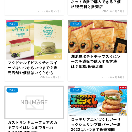
ネット通販で購入できる？価
格/発売日と販売店
2022年7月27日
2021年8月31日
グルメ
グルメ
湖池屋ポテトチップスうにソ
ースを通販で購入する方法
マクドナルドピスタチオスイ
は？価格/販売店舗
ーツはいつからいつまで？販
売店舗や価格はいくらかも
2021年9月2日
2022年7月14日
グルメ
グルメ
ロッテリアエビづくしガーリ
ガストサンキューフェアのカ
ックシュリンプ風バーガー夏
キフライはいつまで食べれ
2022はいつまで販売期間