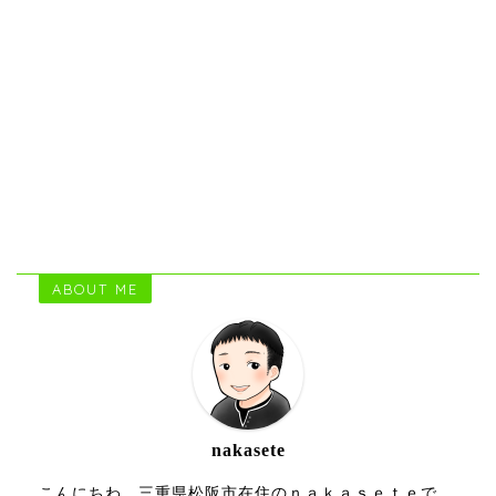
ABOUT ME
nakasete
こんにちわ。三重県松阪市在住のｎａｋａｓｅｔｅで