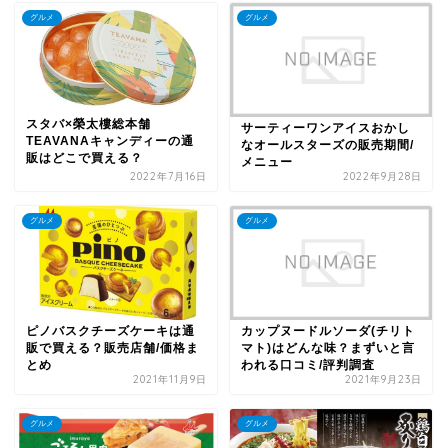
グルメ
グルメ
スタバ×榮太樓総本舗
サーティーワンアイスおかし
TEAVANAキャンディーの通
なオールスターズの販売期間/
販はどこで買える？
メニュー
2022年7月16日
2022年9月28日
グルメ
グルメ
ピノバスクチーズケーキは通
カップヌードルソーダ(チリト
販で買える？販売店舗/価格ま
マト)はどんな味？まずいと言
とめ
われる口コミ/評判調査
2021年11月9日
2021年9月23日
グルメ
グルメ