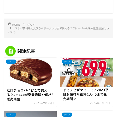
HOME
グルメ
スタバ茨城県地元フラペチーノいつまで飲める？フレーバーの味や販売店舗につ
いても
関連記事
グルメ
グルメ
ドミノピザマイドミノ2023平
辻口チョコパイどこで買え
日お値打ち価格はいつまで販
る？amazon/楽天通販や価格/
売期間？
販売店舗
2021年9月20日
2023年6月12日
グルメ
グルメ