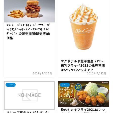
ﾌﾗｲﾃﾞｰｽﾞｼｸﾞﾈﾁｬｰﾄﾞｰﾅﾂﾊﾞｰｶﾞ
ｰ(ｸﾘｽﾋﾟｰｸﾘｰﾑﾄﾞｰﾅﾂ×TGIﾌﾗｲ
ﾃﾞｰｽﾞ）の販売期間/販売店舗/
価格
マクドナルド北海道産メロン
練乳フラッペ2022の販売期間
はいつからいつまで？
2021年9月28日
2022年7月13日
グルメ
グルメ
松のやカキフライ2021はいつ
タリーズ花のれんぜんざいは