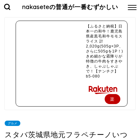
nakaseteの普通が一番むずかしい
【ふるさと納税】日
本一の和牛！鹿児島
県産黒毛和牛モモス
ライス 計
2,020g(505g×3P、
さらに505gを1P！)
きめ細かな霜降りが
特徴の牛肉をすきや
き、しゃぶしゃぶ
で！【ナンチク】
b5-080
楽
天
で
グルメ
購
スタバ茨城県地元フラペチーノいつ
入