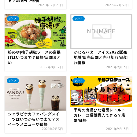
る？399円で何個
2021年12月21日
2022年7月30日
グルメ
グルメ
松のや|柚子胡椒ソースの唐揚
かじるバターアイス2022販売
げはいつまで？価格/店舗まと
地域/販売店舗と売り切れ/品切
め
れ情報
2022年8月12日
2021年9月15日
グルメ
グルメ
千鳥の出没ひな壇団レトルト
ジェラピケカフェパンダスイ
カレーは通販購入できる？店
ーツはいつからいつまで？ス
舗/価格
イーツメニューや価格
2021年9月3日
2021年9月18日