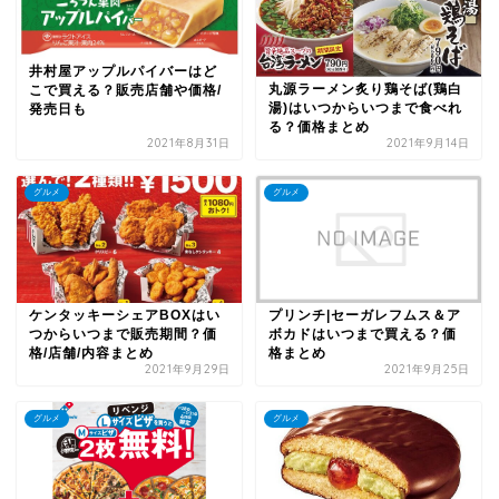
井村屋アップルパイバーはど
丸源ラーメン炙り鶏そば(鶏白
こで買える？販売店舗や価格/
湯)はいつからいつまで食べれ
発売日も
る？価格まとめ
2021年8月31日
2021年9月14日
グルメ
グルメ
ケンタッキーシェアBOXはい
プリンチ|セーガレフムス＆ア
つからいつまで販売期間？価
ボカドはいつまで買える？価
格/店舗/内容まとめ
格まとめ
2021年9月29日
2021年9月25日
グルメ
グルメ