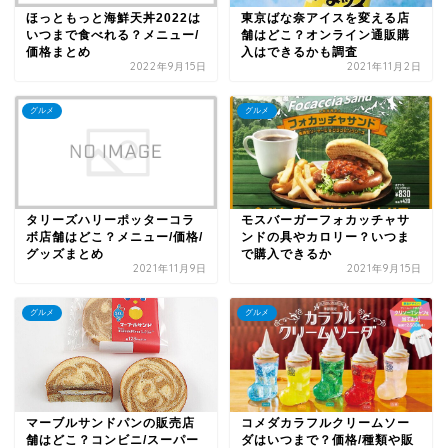
ほっともっと海鮮天丼2022は
東京ばな奈アイスを変える店
いつまで食べれる？メニュー/
舗はどこ？オンライン通販購
価格まとめ
入はできるかも調査
2022年9月15日
2021年11月2日
グルメ
グルメ
タリーズハリーポッターコラ
モスバーガーフォカッチャサ
ボ店舗はどこ？メニュー/価格/
ンドの具やカロリー？いつま
グッズまとめ
で購入できるか
2021年11月9日
2021年9月15日
グルメ
グルメ
マーブルサンドパンの販売店
コメダカラフルクリームソー
舗はどこ？コンビニ/スーパー
ダはいつまで？価格/種類や販