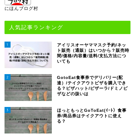
にほんブログ村
人気記事ランキング
1
アイリスオーヤママスク予約/ネッ
ト販売（通販）はいつから？販売時
間/価格/内容量/送料/支払方法につ
いても
2
GotoEat食事券でデリバリー(配
達）/テイクアウトピザを購入でき
る？ピザハット/ピザーラ/ドミノピ
ザなどの扱いは
3
ほっともっとGoToEat(ｲｰﾄ）食事
券/商品券はテイクアウトに使え
る？