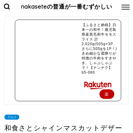
nakaseteの普通が一番むずかしい
【ふるさと納税】日
本一の和牛！鹿児島
県産黒毛和牛モモス
ライス 計
2,020g(505g×3P、
さらに505gを1P！)
きめ細かな霜降りが
特徴の牛肉をすきや
き、しゃぶしゃぶ
で！【ナンチク】
b5-080
楽
天
で
グルメ
購
和食さとシャインマスカットデザー
入