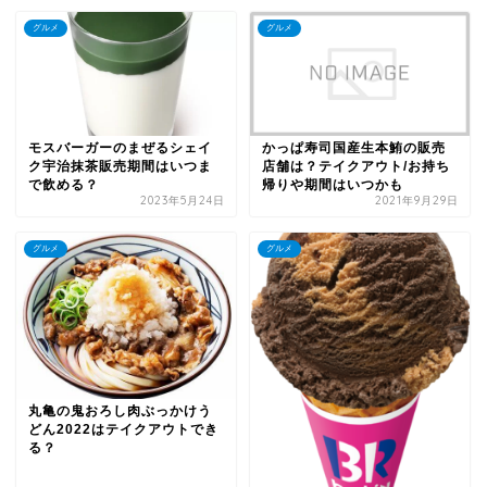
グルメ
グルメ
モスバーガーのまぜるシェイ
かっぱ寿司国産生本鮪の販売
ク宇治抹茶販売期間はいつま
店舗は？テイクアウト/お持ち
で飲める？
帰りや期間はいつかも
2023年5月24日
2021年9月29日
グルメ
グルメ
丸亀の鬼おろし肉ぶっかけう
どん2022はテイクアウトでき
る？