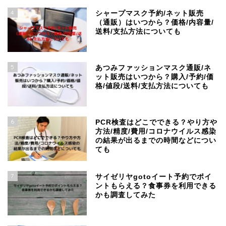
4
シャープマスク予約/ネット販売
（通販）はいつから？価格/内容量/
送料/支払方法についても
5
あつみファッションマスク通販/ネ
ット販売はいつから？購入/予約/価
格/値段/送料/支払方法についても
6
PCR検査はどこでできる？やり方や
方法/精度/費用/コロナウイルス感染
の結果が出るまでの時間などについ
ても
7
サイゼリヤgotoイート予約でポイ
ントもらえる？食事券を利用できる
かも調査してみた