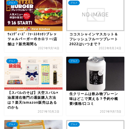
グルメ
グルメ
ｳｪﾝﾃﾞｨｰｽﾞ･ﾌｧｰｽﾄｷｯﾁﾝプレッ
ココスシャインマスカット＆
ツェルバーガーのカロリー/店
フレッシュフルーツプレート
舗は？販売期間も
2022はいつまで？
2021年9月14日
2022年8月24日
グルメ
グルメ
【スバルのそば】大空スバル×
生クリームは飲み物プレーン
油屋清右衛門の通販購入方法
味はどこで買える？予約や概
は？楽天/amazon販売はある
要/価格/口コミ
のかも
2021年10月2日
2021年9月13日
グルメ
グルメ