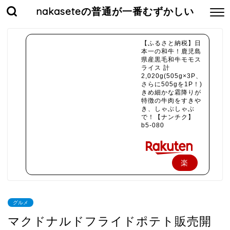
nakaseteの普通が一番むずかしい
【ふるさと納税】日
本一の和牛！鹿児島
県産黒毛和牛モモス
ライス 計
2,020g(505g×3P、
さらに505gを1P！)
きめ細かな霜降りが
特徴の牛肉をすきや
き、しゃぶしゃぶ
で！【ナンチク】
b5-080
楽
天
で
グルメ
購
マクドナルドフライドポテト販売開
入