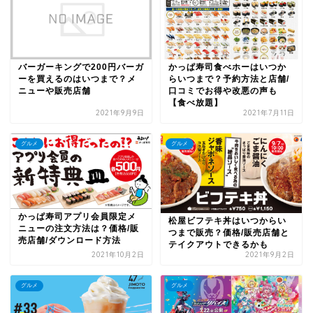
バーガーキングで200円バーガ
かっぱ寿司食べホーはいつか
ーを買えるのはいつまで？メ
らいつまで？予約方法と店舗/
ニューや販売店舗
口コミでお得や改悪の声も
【食べ放題】
2021年9月9日
2021年7月11日
グルメ
グルメ
かっぱ寿司アプリ会員限定メ
松屋ビフテキ丼はいつからい
ニューの注文方法は？価格/販
つまで販売？価格/販売店舗と
売店舗/ダウンロード方法
テイクアウトできるかも
2021年10月2日
2021年9月2日
グルメ
グルメ