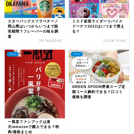
スターバックスフラペチーノ
ミスド仮面ライダーリバイス
岡山県はいつからいつまで販
ドーナツ2022はいつまで買え
売期間？フレーバーの味を調
る？
査
2021年6月24日
2022年7月14日
グルメ
グルメ
GREEN SPOON野菜スープ定
期コース解約できる？口コミ
価格を調査
一風堂ファンブックは楽
天/amazonで購入できる？特
典/価格まとめ