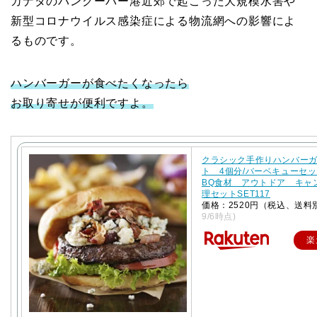
カナダのバンクーバー港近郊で起こった大規模水害や
新型コロナウイルス感染症による物流網への影響によ
るものです。
ハンバーガーが食べたくなったら
お取り寄せが便利ですよ。
クラシック手作りハンバー
ト 4個分/バーベキューセ
BQ食材 アウトドア キャ
理セットSET117
価格：2520円（税込、送料
9/6時点)
楽