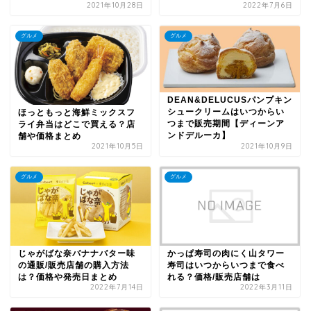
2021年10月28日
2022年7月6日
グルメ
グルメ
DEAN&DELUCUSパンプキン
シュークリームはいつからい
ほっともっと海鮮ミックスフ
つまで販売期間【ディーンア
ライ弁当はどこで買える？店
ンドデルーカ】
舗や価格まとめ
2021年10月5日
2021年10月9日
グルメ
グルメ
じゃがばな奈バナナバター味
かっぱ寿司の肉にく山タワー
の通販/販売店舗の購入方法
寿司はいつからいつまで食べ
は？価格や発売日まとめ
れる？価格/販売店舗は
2022年7月14日
2022年3月11日