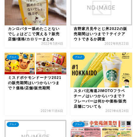
カンロバター舐めたことない
吉野家月見牛とじ丼2022の販
でしょはどこで買える？販売
売期間はいつまで？テイクア
店舗/価格/カロリーまとめ
ウトできるか調査
2022年3月4日
2022年8月22日
グルメ
グルメ
ミスドポケモンドーナツ2021
の販売期間はいつからいつま
で？価格/店舗/販売期間
スタバ北海道JIMOTOフラペ
チーノはいつからいつまで？
フレーバーは何かや価格/販売
店舗についても
2021年11月6日
2021年6月24日
グルメ
グルメ