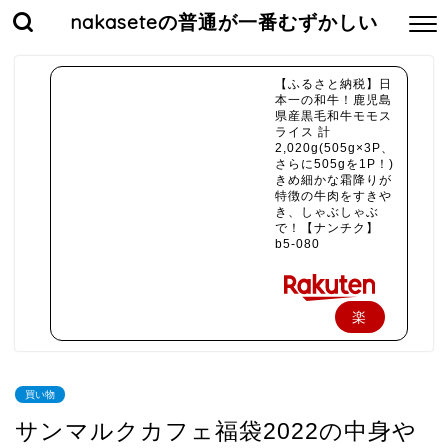
nakaseteの普通が一番むずかしい
【ふるさと納税】日
本一の和牛！鹿児島
県産黒毛和牛モモス
ライス 計
2,020g(505g×3P、
さらに505gを1P！)
きめ細かな霜降りが
特徴の牛肉をすきや
き、しゃぶしゃぶ
で！【ナンチク】
b5-080
楽
天
で
買い物
購
サンマルクカフェ福袋2022の中身や
入