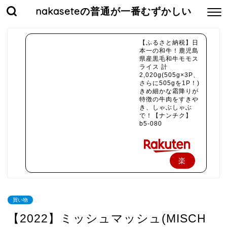
nakaseteの普通が一番むずかしい
【ふるさと納税】日
本一の和牛！鹿児島
県産黒毛和牛モモス
ライス 計
2,020g(505g×3P、
さらに505gを1P！)
きめ細かな霜降りが
特徴の牛肉をすきや
き、しゃぶしゃぶ
で！【ナンチク】
b5-080
楽
天
で
買い物
購
【2022】ミッシュマッシュ(MISCH
入