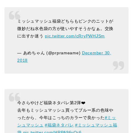
ミッシュマッシュ福袋どちらもピンクのニットが
微妙だね水色袋の方が使いやすそうかなぁ。交換
に出すか迷う
pic.twitter.com/cRryPWHJSm
— あめちゃん (@prprameame)
December 30,
2018
今さらやけど福袋ネタバレ第2弾❤️
去年もミッシュマッシュ買ってブルー系の色味や
ったから、今年はこっちのカラーで良かった
#ミッ
シュマッシュ
#福袋ネタバレ
#ミッシュマッシュ福
袋
pic.twitter.com/HRPA96yQr6