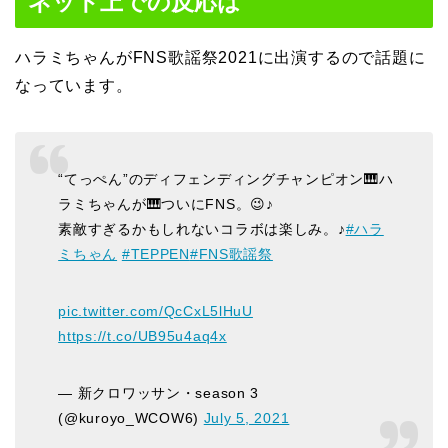
ネット上での反応は
ハラミちゃんがFNS歌謡祭2021に出演するので話題に
なっています。
“てっぺん”のディフェンディングチャンピオン🎹ハ
ラミちゃんが🎹ついにFNS。😉♪
素敵すぎるかもしれないコラボは楽しみ。♪
#ハラ
ミちゃん
#TEPPEN
#FNS歌謡祭
pic.twitter.com/QcCxL5lHuU
https://t.co/UB95u4aq4x
— 新クロワッサン・season 3
(@kuroyo_WCOW6)
July 5, 2021