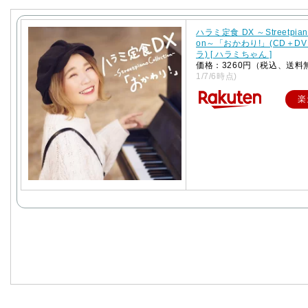
ハラミ定食 DX ～Streetpiano 
on～「おかわり!」(CD＋D
ラ) [ ハラミちゃん ]
価格：3260円（税込、送料
1/7/6時点)
楽