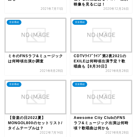
映像を見るには！
2021年7月11日
2020年12月26日
音楽番組
音楽番組
ミキのFNSラフ&ミュージック
CDTVﾗｲﾌﾞﾗｲﾌﾞ第2夜2021の
は何時頃出演か調査
EXILEは何時頃出演予定？歌
唱曲も【8月30日】
2021年8月28日
2021年8月28日
音楽番組
音楽番組
【音楽の日2022夏】
Awesome City ClubのFNS
MONGOL800のセットリスト/
ラフ&ミュージック出演は何時
タイムテーブルは？
頃？歌唱曲は何かも
2022年7月14日
2021年8月28日