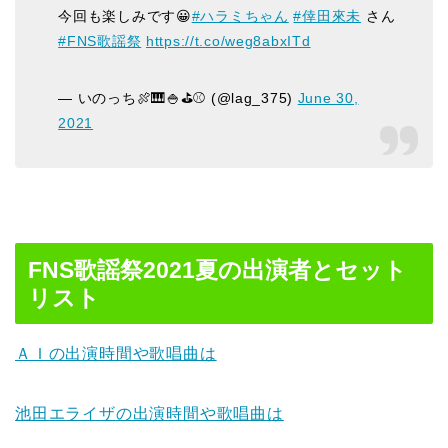
今回も楽しみです😀
#ハラミちゃん
#倖田來未
さん
#FNS歌謡祭
https://t.co/weg8abxITd
— いのっち🍖🎹🍚⛳⚾ (@lag_375)
June 30,
2021
FNS歌謡祭2021夏の出演者とセット
リスト
ＡＩの出演時間や歌唱曲は
池田エライザ
の出演時間や歌唱曲は