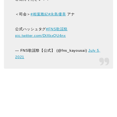
＜司会＞
#相葉雅紀
#永島優美
アナ
公式ハッシュタグ
#FNS歌謡祭
pic.twitter.com/DtXkxQU4nx
— FNS歌謡祭【公式】 (@fns_kayousai)
July 5,
2021