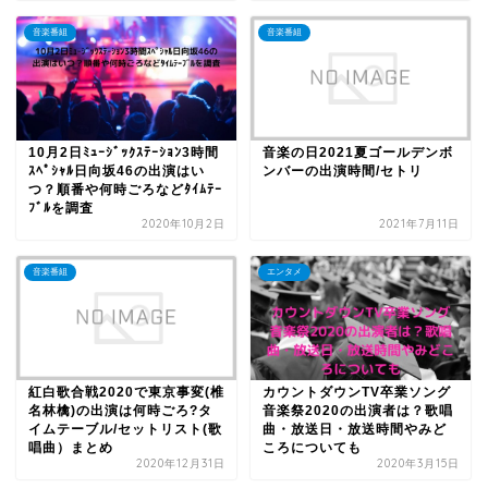
音楽番組
音楽番組
10月2日ﾐｭｰｼﾞｯｸｽﾃｰｼｮﾝ3時間
音楽の日2021夏ゴールデンボ
ｽﾍﾟｼｬﾙ日向坂46の出演はい
ンバーの出演時間/セトリ
つ？順番や何時ごろなどﾀｲﾑﾃｰ
ﾌﾞﾙを調査
2020年10月2日
2021年7月11日
音楽番組
エンタメ
紅白歌合戦2020で東京事変(椎
カウントダウンTV卒業ソング
名林檎)の出演は何時ごろ?タ
音楽祭2020の出演者は？歌唱
イムテーブル/セットリスト(歌
曲・放送日・放送時間やみど
唱曲）まとめ
ころについても
2020年12月31日
2020年3月15日