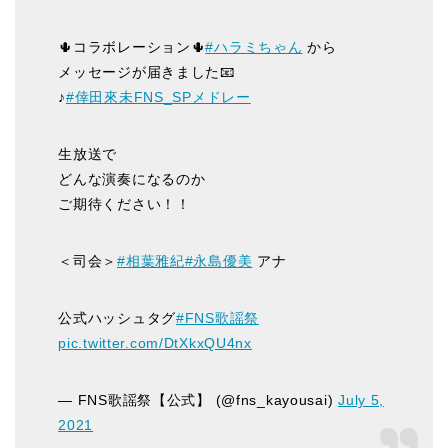
🌵コラボレーション🌵
#ハラミちゃん
から
メッセージが届きました📧
♪
#倖田來未FNS_SPメドレー
生放送で
どんな演奏になるのか
ご期待ください！！
＜司会＞
#相葉雅紀
#永島優美
アナ
公式ハッシュタグ
#FNS歌謡祭
pic.twitter.com/DtXkxQU4nx
— FNS歌謡祭【公式】 (@fns_kayousai)
July 5,
2021