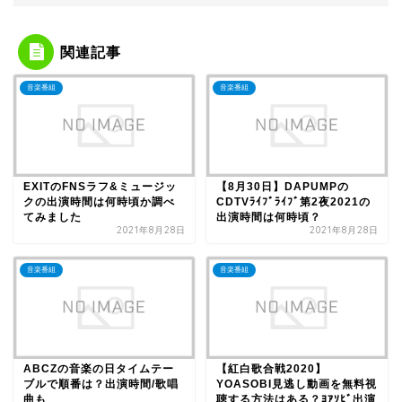
関連記事
音楽番組
音楽番組
EXITのFNSラフ&ミュージッ
【8月30日】DAPUMPの
クの出演時間は何時頃か調べ
CDTVﾗｲﾌﾞﾗｲﾌﾞ第2夜2021の
てみました
出演時間は何時頃？
2021年8月28日
2021年8月28日
音楽番組
音楽番組
ABCZの音楽の日タイムテー
【紅白歌合戦2020】
ブルで順番は？出演時間/歌唱
YOASOBI見逃し動画を無料視
曲も
聴する方法はある？ﾖｱｿﾋﾞ出演