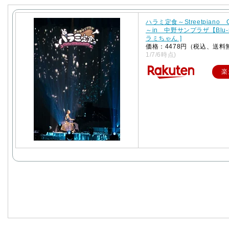
ハラミ定食～Streetpiano Co
～in 中野サンプラザ【Blu-ra
ラミちゃん ]
価格：4478円（税込、送料
1/7/6時点)
楽