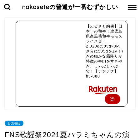
nakaseteの普通が一番むずかしい
【ふるさと納税】日
本一の和牛！鹿児島
県産黒毛和牛モモス
ライス 計
2,020g(505g×3P、
さらに505gを1P！)
きめ細かな霜降りが
特徴の牛肉をすきや
き、しゃぶしゃぶ
で！【ナンチク】
b5-080
楽
天
で
音楽番組
購
FNS歌謡祭2021夏ハラミちゃんの演
入