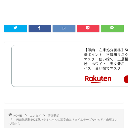
【即納 在庫処分価格】50
倍ポイント 不織布マス
マスク 使い捨て 三層構
粉 ホワイト 男女兼用
イズ 使い捨てマスク
HOME
エンタメ
音楽番組
FNS歌謡祭2021夏ハラミちゃんの演奏曲は？タイムテーブルやピアノ曲順はい
つ頃かも