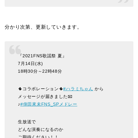
分かり次第、更新していきます。
『2021FNS歌謡祭 夏』
7月14日(水)
18時30分～22時48分
🌵コラボレーション🌵
#ハラミちゃん
から
メッセージが届きました📧
♪
#倖田來未FNS_SPメドレー
生放送で
どんな演奏になるのか
ご期待ください！！