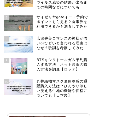
ウイルス感染の結果が出るま
での時間などについても
サイゼリヤgotoイート予約で
7
ポイントもらえる？食事券を
利用できるかも調査してみた
広瀬香美ロマンスの神様が怖
8
いorひどいと言われる理由は
なぜ？歌詞を考察してみた
BTSキシリトールガム予約購
9
入する方法！ネット通販の購
入方法を調査【ロッテ】
丸井織物マスク夏用冷感の通
10
販購入方法は？ひんやり涼し
い洗える生地の機能や価格に
ついても【日本製】