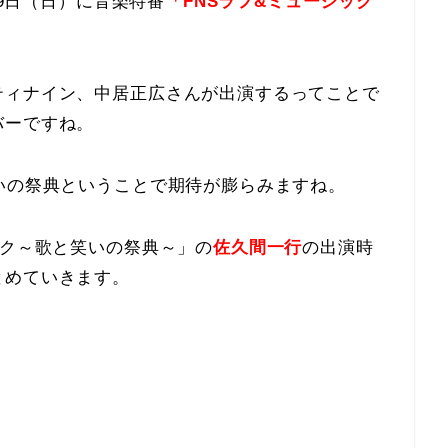
29日（日）に音楽特番
「FNSラフ&ミュージック
。
ティナイン、中居正広さんが出演するってことで
バーですね。
いの祭典ということで期待が膨らみますね。
ック～歌と笑いの祭典～」の
佐久間一行
の出演時
とめていきます。