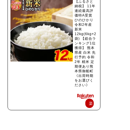
【ふるさと
納税】 11年
連続最高評
価特A受賞
ひのひかり
令和2年産
新米
12kg(6kg×2
袋) 【総合ラ
ンキング1位
獲得】 熊本
県産 白米 先
行予約 令和
2年 精米 定
期便あり熊
本県御船町
《出荷時期
をお選びく
ださい》
楽
天
で