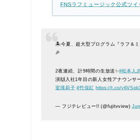
FNSラフミュージック公式ツイ
🏝️今夏、超大型プログラム『ラフ＆
🎉
2夜連続、計9時間の生放送✨
#松本人
演🙌入社1年目の新人女性アナウンサ
室瑛莉子
#竹俣紅
https://t.co/y6VSo
— フジテレビュー!! (@fujitvview)
Jun