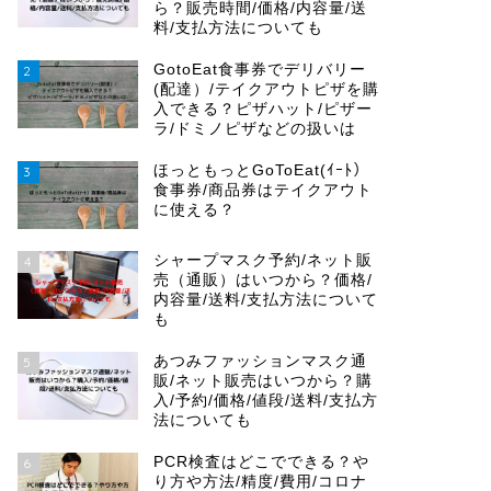
ら？販売時間/価格/内容量/送
料/支払方法についても
GotoEat食事券でデリバリー
2
(配達）/テイクアウトピザを購
入できる？ピザハット/ピザー
ラ/ドミノピザなどの扱いは
ほっともっとGoToEat(ｲｰﾄ）
3
食事券/商品券はテイクアウト
に使える？
シャープマスク予約/ネット販
4
売（通販）はいつから？価格/
内容量/送料/支払方法について
も
あつみファッションマスク通
5
販/ネット販売はいつから？購
入/予約/価格/値段/送料/支払方
法についても
PCR検査はどこでできる？や
6
り方や方法/精度/費用/コロナ