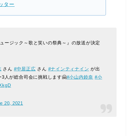
ッター
ミュージック～歌と笑いの祭典～』の放送が決定
志
さん
#中居正広
さん
#ナインティナイン
が出
ー3人が総合司会に挑戦します🤗
#小山内鈴奈
#小
kXkgD
e 20, 2021