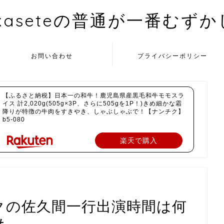
kaseteの普通が一番むず
お問い合わせ
プライバシーポリシー
【ふるさと納税】日本一の和牛！鹿児島県産黒毛和牛モモスラ
イス 計2,020g(505g×3P、さらに505gを1P！)きめ細かな霜
降りが特徴の牛肉をすきやき、しゃぶしゃぶで！【ナンチク】
b5-080
楽天で購入
ックの佐久間一行出演時間は何