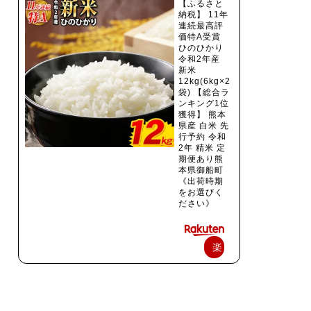
【ふるさと
納税】 11年
連続最高評
価特A受賞
ひのひかり
令和2年産
新米
12kg(6kg×2
袋) 【総合ラ
ンキング1位
獲得】 熊本
県産 白米 先
行予約 令和
2年 精米 定
期便あり熊
本県御船町
《出荷時期
をお選びく
ださい》
楽
天
で