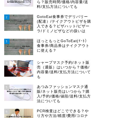
ら？販売時間/価格/内容量/送
料/支払方法についても
GotoEat食事券でデリバリー
2
(配達）/テイクアウトピザを購
入できる？ピザハット/ピザー
ラ/ドミノピザなどの扱いは
ほっともっとGoToEat(ｲｰﾄ）
3
食事券/商品券はテイクアウト
に使える？
シャープマスク予約/ネット販
4
売（通販）はいつから？価格/
内容量/送料/支払方法について
も
あつみファッションマスク通
5
販/ネット販売はいつから？購
入/予約/価格/値段/送料/支払方
法についても
PCR検査はどこでできる？や
6
り方や方法/精度/費用/コロナ