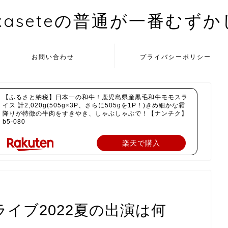
kaseteの普通が一番むず
お問い合わせ
プライバシーポリシー
【ふるさと納税】日本一の和牛！鹿児島県産黒毛和牛モモスラ
イス 計2,020g(505g×3P、さらに505gを1P！)きめ細かな霜
降りが特徴の牛肉をすきやき、しゃぶしゃぶで！【ナンチク】
b5-080
楽天で購入
ライブ2022夏の出演は何