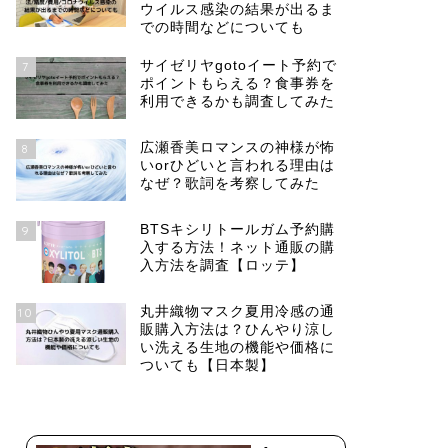
ウイルス感染の結果が出るま
での時間などについても
サイゼリヤgotoイート予約で
7
ポイントもらえる？食事券を
利用できるかも調査してみた
広瀬香美ロマンスの神様が怖
8
いorひどいと言われる理由は
なぜ？歌詞を考察してみた
BTSキシリトールガム予約購
9
入する方法！ネット通販の購
入方法を調査【ロッテ】
丸井織物マスク夏用冷感の通
10
販購入方法は？ひんやり涼し
い洗える生地の機能や価格に
ついても【日本製】