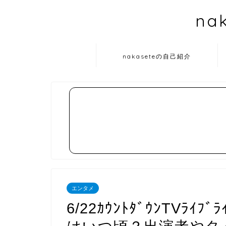
na
nakaseteの自己紹介
エンタメ
6/22ｶｳﾝﾄﾀﾞｳﾝTVﾗｲﾌ