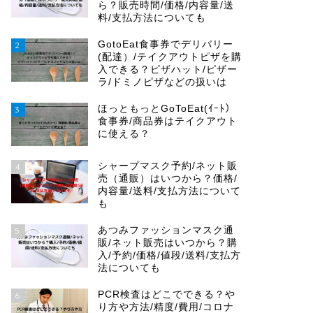
ら？販売時間/価格/内容量/送
料/支払方法についても
GotoEat食事券でデリバリー
2
(配達）/テイクアウトピザを購
入できる？ピザハット/ピザー
ラ/ドミノピザなどの扱いは
ほっともっとGoToEat(ｲｰﾄ）
3
食事券/商品券はテイクアウト
に使える？
シャープマスク予約/ネット販
4
売（通販）はいつから？価格/
内容量/送料/支払方法について
も
あつみファッションマスク通
5
販/ネット販売はいつから？購
入/予約/価格/値段/送料/支払方
法についても
PCR検査はどこでできる？や
6
り方や方法/精度/費用/コロナ