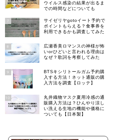
ウイルス感染の結果が出るま
での時間などについても
サイゼリヤgotoイート予約で
7
ポイントもらえる？食事券を
利用できるかも調査してみた
広瀬香美ロマンスの神様が怖
8
いorひどいと言われる理由は
なぜ？歌詞を考察してみた
BTSキシリトールガム予約購
9
入する方法！ネット通販の購
入方法を調査【ロッテ】
丸井織物マスク夏用冷感の通
10
販購入方法は？ひんやり涼し
い洗える生地の機能や価格に
ついても【日本製】