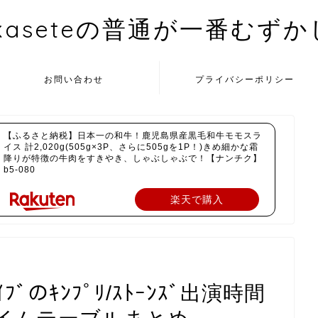
kaseteの普通が一番むず
お問い合わせ
プライバシーポリシー
【ふるさと納税】日本一の和牛！鹿児島県産黒毛和牛モモスラ
イス 計2,020g(505g×3P、さらに505gを1P！)きめ細かな霜
降りが特徴の牛肉をすきやき、しゃぶしゃぶで！【ナンチク】
b5-080
楽天で購入
ﾞﾗｲﾌﾞのｷﾝﾌﾟﾘ/ｽﾄｰﾝｽﾞ出演時間