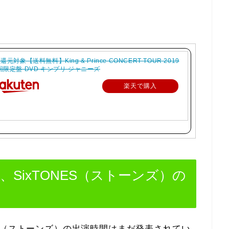
還元対象【送料無料】King & Prince CONCERT TOUR 2019
回限定盤 DVD キンプリ ジャニーズ
楽天で購入
リ）、SixTONES（ストーンズ）の
TONES（ストーンズ）の出演時間はまだ発表されてい