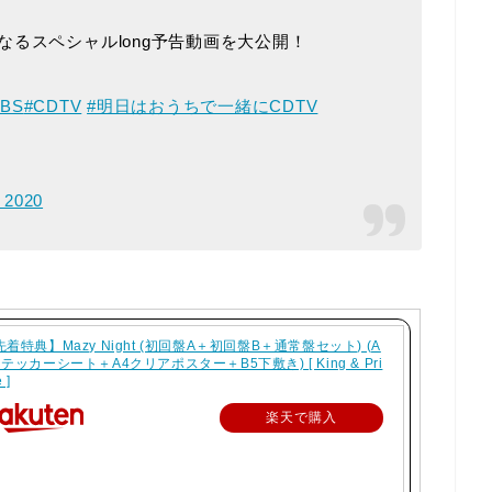
るスペシャルlong予告動画を大公開！
TBS
#CDTV
#明日はおうちで一緒にCDTV
 2020
先着特典】Mazy Night (初回盤A＋初回盤B＋通常盤セット) (A
テッカーシート＋A4クリアポスター＋B5下敷き) [ King & Pri
 ]
楽天で購入