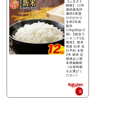
【ふるさと
納税】 11年
連続最高評
価特A受賞
ひのひかり
令和2年産
新米
12kg(6kg×2
袋) 【総合ラ
ンキング1位
獲得】 熊本
県産 白米 先
行予約 令和
2年 精米 定
期便あり熊
本県御船町
《出荷時期
をお選びく
ださい》
楽
天
で