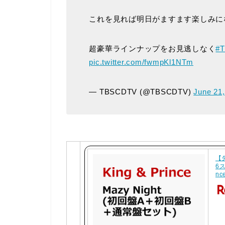
これを見れば明日がますます楽しみにな
超豪華ラインナップをお見逃しなく
#
pic.twitter.com/fwmpKl1NTm
— TBSCDTV (@TBSCDTV)
June 21,
【
6ス
nce