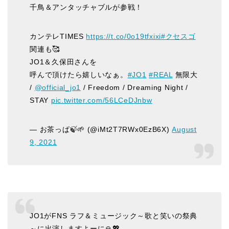
千鳥＆アンタッチャブルが参戦！
カンテレTIMES
https://t.co/0o19tfxixi
#クセスゴ
関連も🥰
JO1＆久保田さんを
呼んで頂けたら嬉しいなぁ。
#JO1
#REAL
無限大
/
@official_jo1
/ Freedom / Dreaming Night /
STAY
pic.twitter.com/56LCeDJnbw
— お茶っぱ🍃🌱 (@iMt2T7RWx0EzB6X)
August
9, 2021
JO1がFNS ラフ＆ミュージック～歌と笑いの祭典
～に出演しますよーに🙏💖