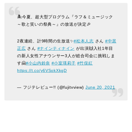
🏝️今夏、超大型プログラム『ラフ＆ミュージック
～歌と笑いの祭典～』の放送が決定🎉
2夜連続、計9時間の生放送✨
#松本人志
さん
#中居
正広
さん
#ナインティナイン
が出演🙌入社1年目
の新人女性アナウンサー3人が総合司会に挑戦しま
す🤗
#小山内鈴奈
#小室瑛莉子
#竹俣紅
https://t.co/y6VSokXkgD
— フジテレビュー!! (@fujitvview)
June 20, 2021