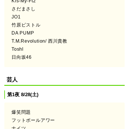
Kis-My-Ft2
さだまさし
JO1
竹原ピストル
DA PUMP
T.M.Revolution/ 西川貴教
Toshl
日向坂46
芸人
第1夜 8/28(土)
爆笑問題
フットボールアワー
ナイツ