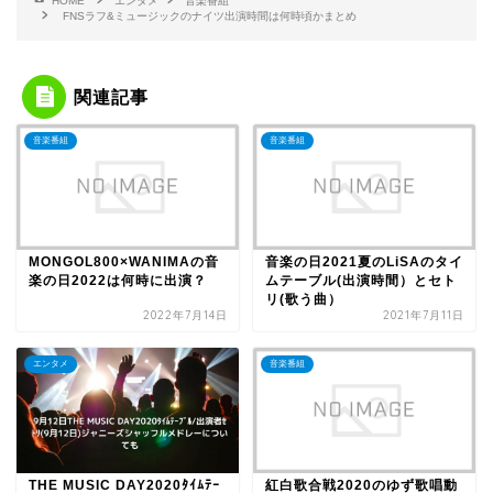
HOME
エンタメ
音楽番組
FNSラフ&ミュージックのナイツ出演時間は何時頃かまとめ
関連記事
音楽番組
音楽番組
MONGOL800×WANIMAの音
音楽の日2021夏のLiSAのタイ
楽の日2022は何時に出演？
ムテーブル(出演時間）とセト
リ(歌う曲）
2022年7月14日
2021年7月11日
エンタメ
音楽番組
THE MUSIC DAY2020ﾀｲﾑﾃｰ
紅白歌合戦2020のゆず歌唱動