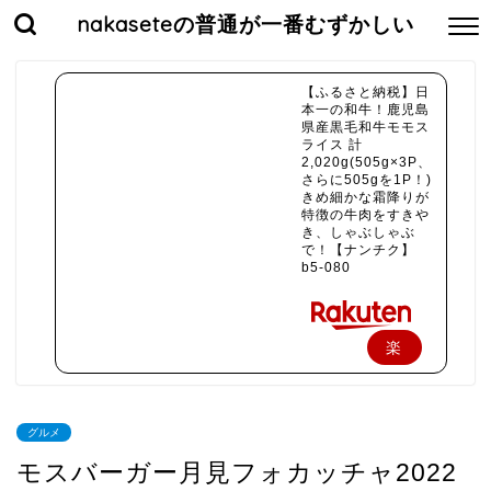
nakaseteの普通が一番むずかしい
【ふるさと納税】日
本一の和牛！鹿児島
県産黒毛和牛モモス
ライス 計
2,020g(505g×3P、
さらに505gを1P！)
きめ細かな霜降りが
特徴の牛肉をすきや
き、しゃぶしゃぶ
で！【ナンチク】
b5-080
楽
天
で
グルメ
購
モスバーガー月見フォカッチャ2022
入