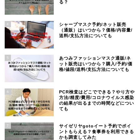
る？
4
シャープマスク予約/ネット販売
（通販）はいつから？価格/内容量/
送料/支払方法についても
5
あつみファッションマスク通販/ネ
ット販売はいつから？購入/予約/価
格/値段/送料/支払方法についても
6
PCR検査はどこでできる？やり方や
方法/精度/費用/コロナウイルス感染
の結果が出るまでの時間などについ
ても
7
サイゼリヤgotoイート予約でポイ
ントもらえる？食事券を利用できる
かも調査してみた