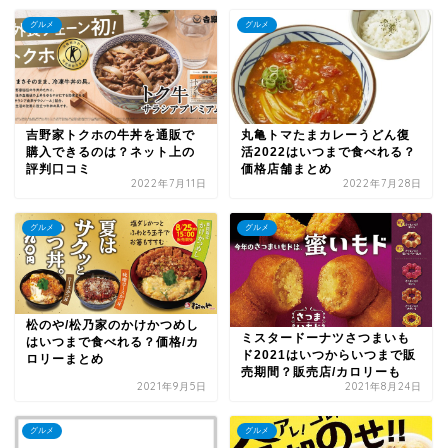
グルメ
グルメ
吉野家トクホの牛丼を通販で
丸亀トマたまカレーうどん復
購入できるのは？ネット上の
活2022はいつまで食べれる？
評判口コミ
価格店舗まとめ
2022年7月11日
2022年7月28日
グルメ
グルメ
松のや/松乃家のかけかつめし
ミスタードーナツさつまいも
はいつまで食べれる？価格/カ
ド2021はいつからいつまで販
ロリーまとめ
売期間？販売店/カロリーも
2021年9月5日
2021年8月24日
グルメ
グルメ