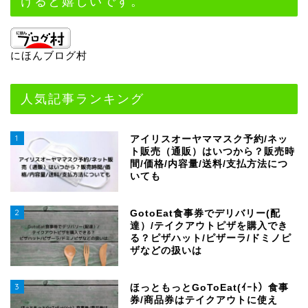
けると嬉しいです。
にほんブログ村
人気記事ランキング
1
アイリスオーヤママスク予約/ネッ
ト販売（通販）はいつから？販売時
間/価格/内容量/送料/支払方法につ
いても
2
GotoEat食事券でデリバリー(配
達）/テイクアウトピザを購入でき
る？ピザハット/ピザーラ/ドミノピ
ザなどの扱いは
3
ほっともっとGoToEat(ｲｰﾄ）食事
券/商品券はテイクアウトに使え