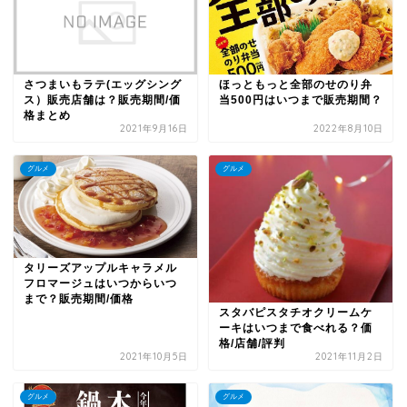
さつまいもラテ(エッグシング
ほっともっと全部のせのり弁
ス）販売店舗は？販売期間/価
当500円はいつまで販売期間？
格まとめ
2021年9月16日
2022年8月10日
グルメ
グルメ
タリーズアップルキャラメル
フロマージュはいつからいつ
まで？販売期間/価格
スタバピスタチオクリームケ
ーキはいつまで食べれる？価
格/店舗/評判
2021年10月5日
2021年11月2日
グルメ
グルメ