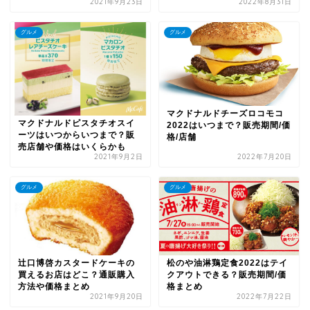
2021年9月23日
2022年8月31日
グルメ
グルメ
マクドナルドチーズロコモコ
マクドナルドピスタチオスイ
2022はいつまで？販売期間/価
ーツはいつからいつまで？販
格/店舗
売店舗や価格はいくらかも
2021年9月2日
2022年7月20日
グルメ
グルメ
辻口博啓カスタードケーキの
松のや油淋鶏定食2022はテイ
買えるお店はどこ？通販購入
クアウトできる？販売期間/価
方法や価格まとめ
格まとめ
2021年9月20日
2022年7月22日