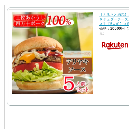
【ふるさと納税】
きチェダーチーズ
ス】【5人前】＜S
価格：20000円
点)