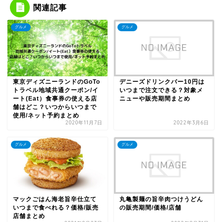
関連記事
グルメ
グルメ
東京ディズニーランドのGoTo
デニーズドリンクバー10円は
トラベル地域共通クーポン/イ
いつまで注文できる？対象メ
ート(Eat）食事券の使える店
ニューや販売期間まとめ
舗はどこ？いつからいつまで
使用/ネット予約まとめ
2020年11月7日
2022年3月6日
グルメ
グルメ
丸亀製麺の旨辛肉つけうどん
マックごはん海老旨辛仕立て
の販売期間/価格/店舗
いつまで食べれる？価格/販売
店舗まとめ