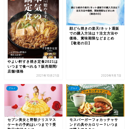
顔どら焼きの楽天/ネット通販
での購入方法は？注文方法や
価格、賞味期限などまとめ
【敬老の日】
やよい軒すき焼き定食2021は
いつまで食べれる？販売期間/
店舗/価格
2021年10月21日
2020年9月7日
グルメ
グルメ
セブン美女と野獣クリスマス
モスバーガーフォカッチャサ
ケーキの予約はいつまで？受
ンドの具やカロリー？いつま