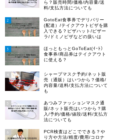
ら？販売時間/価格/内容量/送
料/支払方法についても
GotoEat食事券でデリバリー
2
(配達）/テイクアウトピザを購
入できる？ピザハット/ピザー
ラ/ドミノピザなどの扱いは
ほっともっとGoToEat(ｲｰﾄ）
3
食事券/商品券はテイクアウト
に使える？
シャープマスク予約/ネット販
4
売（通販）はいつから？価格/
内容量/送料/支払方法について
も
あつみファッションマスク通
5
販/ネット販売はいつから？購
入/予約/価格/値段/送料/支払方
法についても
PCR検査はどこでできる？や
6
り方や方法/精度/費用/コロナ