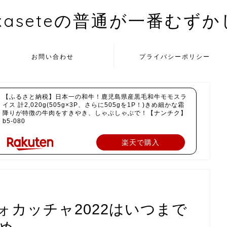
kaseteの普通が一番むず
お問い合わせ
プライバシーポリシー
【ふるさと納税】日本一の和牛！鹿児島県産黒毛和牛モモスラ
イス 計2,020g(505g×3P、さらに505gを1P！)きめ細かな霜
降りが特徴の牛肉をすきやき、しゃぶしゃぶで！【ナンチク】
b5-080
楽天で購入
カッチャ2022はいつまで