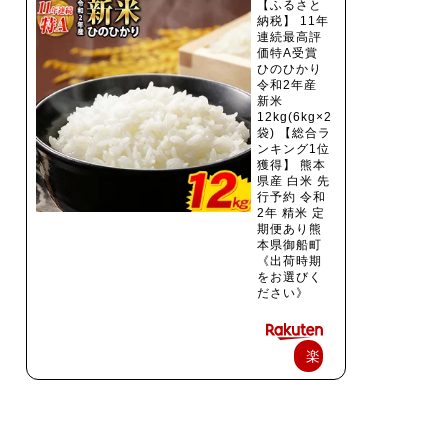
【ふるさと
納税】 11年
連続最高評
価特A受賞
ひのひかり
令和2年産
新米
12kg(6kg×2
袋) 【総合ラ
ンキング1位
獲得】 熊本
県産 白米 先
行予約 令和
2年 精米 定
期便あり熊
本県御船町
《出荷時期
をお選びく
ださい》
楽
天
で