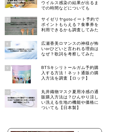
ウイルス感染の結果が出るま
での時間などについても
サイゼリヤgotoイート予約で
7
ポイントもらえる？食事券を
利用できるかも調査してみた
広瀬香美ロマンスの神様が怖
8
いorひどいと言われる理由は
なぜ？歌詞を考察してみた
BTSキシリトールガム予約購
9
入する方法！ネット通販の購
入方法を調査【ロッテ】
丸井織物マスク夏用冷感の通
10
販購入方法は？ひんやり涼し
い洗える生地の機能や価格に
ついても【日本製】