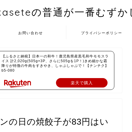
kaseteの普通が一番むず
お問い合わせ
プライバシーポリシー
【ふるさと納税】日本一の和牛！鹿児島県産黒毛和牛モモスラ
イス 計2,020g(505g×3P、さらに505gを1P！)きめ細かな霜
降りが特徴の牛肉をすきやき、しゃぶしゃぶで！【ナンチク】
b5-080
楽天で購入
ミヤンの日の焼餃子が83円はい