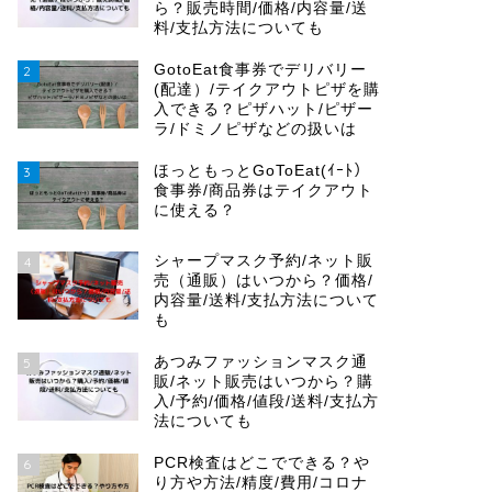
ら？販売時間/価格/内容量/送
料/支払方法についても
GotoEat食事券でデリバリー
2
(配達）/テイクアウトピザを購
入できる？ピザハット/ピザー
ラ/ドミノピザなどの扱いは
ほっともっとGoToEat(ｲｰﾄ）
3
食事券/商品券はテイクアウト
に使える？
シャープマスク予約/ネット販
4
売（通販）はいつから？価格/
内容量/送料/支払方法について
も
あつみファッションマスク通
5
販/ネット販売はいつから？購
入/予約/価格/値段/送料/支払方
法についても
PCR検査はどこでできる？や
6
り方や方法/精度/費用/コロナ