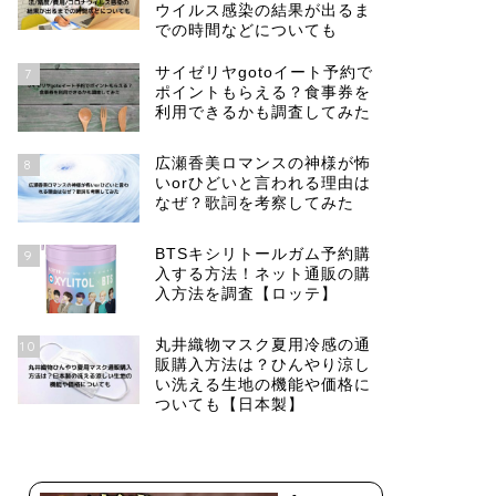
ウイルス感染の結果が出るま
での時間などについても
サイゼリヤgotoイート予約で
7
ポイントもらえる？食事券を
利用できるかも調査してみた
広瀬香美ロマンスの神様が怖
8
いorひどいと言われる理由は
なぜ？歌詞を考察してみた
BTSキシリトールガム予約購
9
入する方法！ネット通販の購
入方法を調査【ロッテ】
丸井織物マスク夏用冷感の通
10
販購入方法は？ひんやり涼し
い洗える生地の機能や価格に
ついても【日本製】