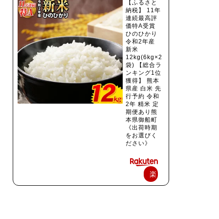
【ふるさと
納税】 11年
連続最高評
価特A受賞
ひのひかり
令和2年産
新米
12kg(6kg×2
袋) 【総合ラ
ンキング1位
獲得】 熊本
県産 白米 先
行予約 令和
2年 精米 定
期便あり熊
本県御船町
《出荷時期
をお選びく
ださい》
楽
天
で