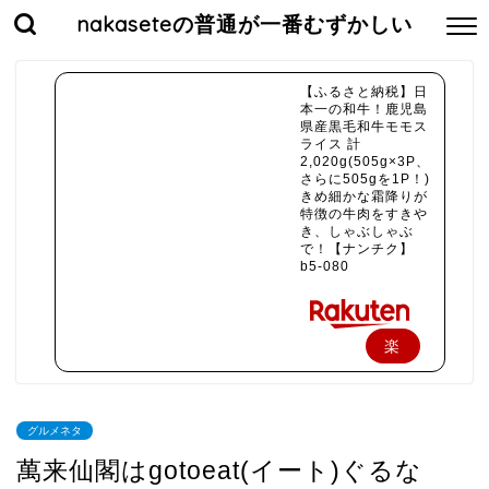
nakaseteの普通が一番むずかしい
【ふるさと納税】日
本一の和牛！鹿児島
県産黒毛和牛モモス
ライス 計
2,020g(505g×3P、
さらに505gを1P！)
きめ細かな霜降りが
特徴の牛肉をすきや
き、しゃぶしゃぶ
で！【ナンチク】
b5-080
楽
天
で
グルメネタ
購
萬来仙閣はgotoeat(イート)ぐるな
入