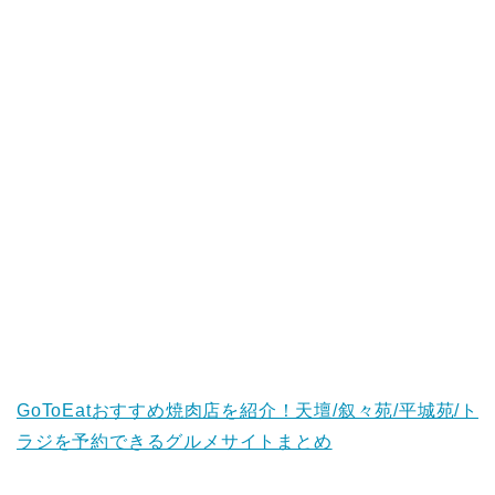
GoToEatおすすめ焼肉店を紹介！天壇/叙々苑/平城苑/ト
ラジを予約できるグルメサイトまとめ