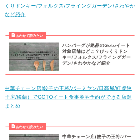
くりドンキー/フォルクス/フライングガーデン/さわやか
など紹介
ハンバーグが絶品のGotoイート
対象店舗はどこ？びっくりドン
キー/フォルクス/フライングガー
デン/さわやかなど紹介
中華チェーン店(餃子の王将/バーミヤン/日高屋/紅虎餃
子房/梅蘭）でGOTOイート食事券や予約ができる店舗
まとめ
中華チェーン店(餃子の王将/バー