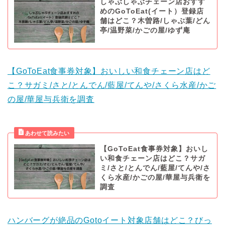
しゃぶしゃぶチェーン店おすす
めのGoToEat(イート）登録店
舗はどこ？木曽路/しゃぶ葉/どん
亭/温野菜/かごの屋/ゆず庵
【GoToEat食事券対象】おいしい和食チェーン店はど
こ？サガミ/さと/とんでん/藍屋/てんや/さくら水産/かご
の屋/華屋与兵衛を調査
【GoToEat食事券対象】おいし
い和食チェーン店はどこ？サガ
ミ/さと/とんでん/藍屋/てんや/さ
くら水産/かごの屋/華屋与兵衛を
調査
ハンバーグが絶品のGotoイート対象店舗はどこ？びっ