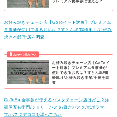
プレミアム食事券は使える？
お好み焼きチェーン店【GoToイート対象】プレミアム
食事券が使用できるお店は？道とん堀/鶴橋風月/お好み
焼き本舗/千房を調査
お好み焼きチェーン店【GoToイ
ート対象】プレミアム食事券が
使用できるお店は？道とん堀/鶴
橋風月/お好み焼き本舗/千房を調
査
GoToEat食事券が使えるパスタチェーン店はどこ？洋
麺屋五右衛門/ジョリーパスタ/鎌倉パスタ/ポポラマー
マ/パスタデココを調べてみた