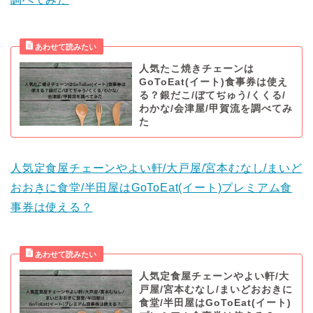
人気たこ焼きチェーンは
GoToEat(イート)食事券は使え
る？銀だこ/ぼてぢゅう/くくる/
わかな/会津屋/甲賀流を調べてみ
た
人気定食屋チェーンやよい軒/大戸屋/宮本むなし/まいど
おおきに食堂/半田屋はGoToEat(イート)プレミアム食
事券は使える？
人気定食屋チェーンやよい軒/大
戸屋/宮本むなし/まいどおおきに
食堂/半田屋はGoToEat(イート)