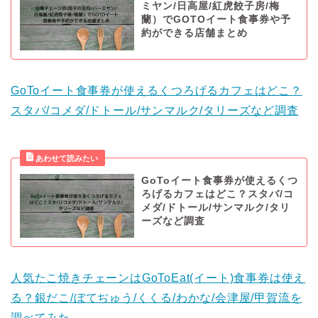
ミヤン/日高屋/紅虎餃子房/梅
蘭）でGOTOイート食事券や予
約ができる店舗まとめ
GoToイート食事券が使えるくつろげるカフェはどこ？
スタバ/コメダ/ドトール/サンマルク/タリーズなど調査
GoToイート食事券が使えるくつ
ろげるカフェはどこ？スタバ/コ
メダ/ドトール/サンマルク/タリ
ーズなど調査
人気たこ焼きチェーンはGoToEat(イート)食事券は使え
る？銀だこ/ぼてぢゅう/くくる/わかな/会津屋/甲賀流を
調べてみた