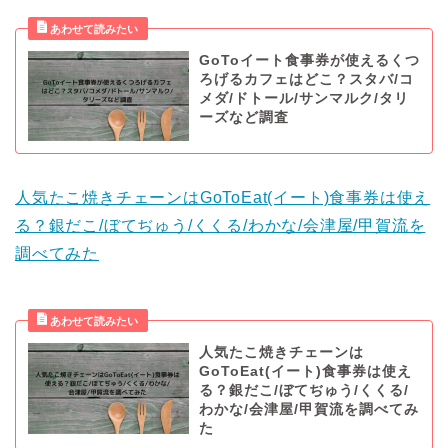
GoToイート食事券が使えるくつ
ろげるカフェはどこ？スタバ/コ
メダ/ドトール/サンマルク/タリ
ーズなど調査
人気たこ焼きチェーンはGoToEat(イート)食事券は使え
る？銀だこ/ぼてぢゅう/くくる/わかな/会津屋/甲賀流を
調べてみた
人気たこ焼きチェーンは
GoToEat(イート)食事券は使え
る？銀だこ/ぼてぢゅう/くくる/
わかな/会津屋/甲賀流を調べてみ
た