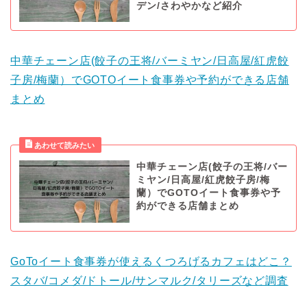
デン/さわやかなど紹介
中華チェーン店(餃子の王将/バーミヤン/日高屋/紅虎餃
子房/梅蘭）でGOTOイート食事券や予約ができる店舗
まとめ
中華チェーン店(餃子の王将/バー
ミヤン/日高屋/紅虎餃子房/梅
蘭）でGOTOイート食事券や予
約ができる店舗まとめ
GoToイート食事券が使えるくつろげるカフェはどこ？
スタバ/コメダ/ドトール/サンマルク/タリーズなど調査