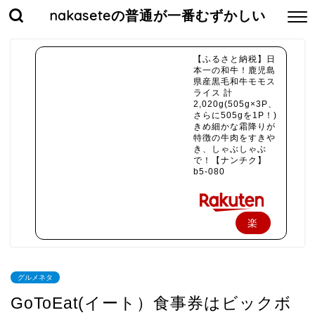
nakaseteの普通が一番むずかしい
【ふるさと納税】日
本一の和牛！鹿児島
県産黒毛和牛モモス
ライス 計
2,020g(505g×3P、
さらに505gを1P！)
きめ細かな霜降りが
特徴の牛肉をすきや
き、しゃぶしゃぶ
で！【ナンチク】
b5-080
楽
天
で
グルメネタ
購
GoToEat(イート）食事券はビックボ
入