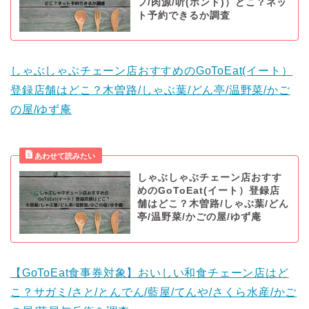
フ/肉源/听(ポンド)）どこ？ネッ
ト予約できるか調査
しゃぶしゃぶチェーン店おすすめのGoToEat(イート）
登録店舗はどこ？木曽路/しゃぶ葉/どん亭/温野菜/かご
の屋/ゆず庵
しゃぶしゃぶチェーン店おすす
めのGoToEat(イート）登録店
舗はどこ？木曽路/しゃぶ葉/どん
亭/温野菜/かごの屋/ゆず庵
【GoToEat食事券対象】おいしい和食チェーン店はど
こ？サガミ/さと/とんでん/藍屋/てんや/さくら水産/かご