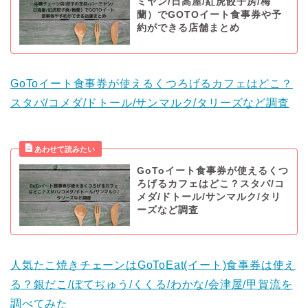
ミヤン/日高屋/紅虎餃子房/梅
蘭）でGOTOイート食事券や予
約ができる店舗まとめ
GoToイート食事券が使えるくつろげるカフェはどこ？
スタバ/コメダ/ドトール/サンマルク/タリーズなど調査
GoToイート食事券が使えるくつ
ろげるカフェはどこ？スタバ/コ
メダ/ドトール/サンマルク/タリ
ーズなど調査
人気たこ焼きチェーンはGoToEat(イート)食事券は使え
る？銀だこ/ぼてぢゅう/くくる/わかな/会津屋/甲賀流を
調べてみた