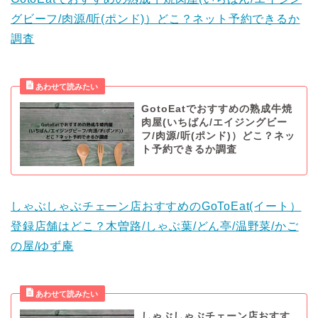
グビーフ/肉源/听(ポンド)）どこ？ネット予約できるか
調査
GotoEatでおすすめの熟成牛焼
肉屋(いちばん/エイジングビー
フ/肉源/听(ポンド)）どこ？ネッ
ト予約できるか調査
しゃぶしゃぶチェーン店おすすめのGoToEat(イート）
登録店舗はどこ？木曽路/しゃぶ葉/どん亭/温野菜/かご
の屋/ゆず庵
しゃぶしゃぶチェーン店おすす