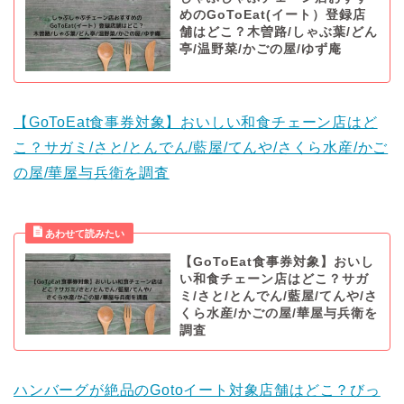
めのGoToEat(イート）登録店
舗はどこ？木曽路/しゃぶ葉/どん
亭/温野菜/かごの屋/ゆず庵
【GoToEat食事券対象】おいしい和食チェーン店はど
こ？サガミ/さと/とんでん/藍屋/てんや/さくら水産/かご
の屋/華屋与兵衛を調査
【GoToEat食事券対象】おいし
い和食チェーン店はどこ？サガ
ミ/さと/とんでん/藍屋/てんや/さ
くら水産/かごの屋/華屋与兵衛を
調査
ハンバーグが絶品のGotoイート対象店舗はどこ？びっ