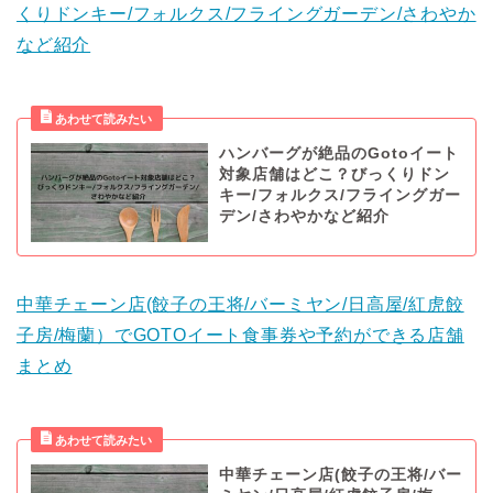
くりドンキー/フォルクス/フライングガーデン/さわやか
など紹介
ハンバーグが絶品のGotoイート
対象店舗はどこ？びっくりドン
キー/フォルクス/フライングガー
デン/さわやかなど紹介
中華チェーン店(餃子の王将/バーミヤン/日高屋/紅虎餃
子房/梅蘭）でGOTOイート食事券や予約ができる店舗
まとめ
中華チェーン店(餃子の王将/バー