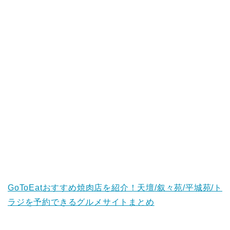
GoToEatおすすめ焼肉店を紹介！天壇/叙々苑/平城苑/ト
ラジを予約できるグルメサイトまとめ