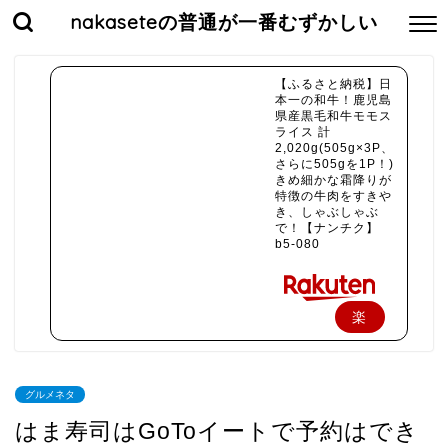
nakaseteの普通が一番むずかしい
【ふるさと納税】日
本一の和牛！鹿児島
県産黒毛和牛モモス
ライス 計
2,020g(505g×3P、
さらに505gを1P！)
きめ細かな霜降りが
特徴の牛肉をすきや
き、しゃぶしゃぶ
で！【ナンチク】
b5-080
楽
天
で
グルメネタ
購
はま寿司はGoToイートで予約はでき
入