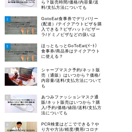
ら？販売時間/価格/内容量/送
料/支払方法についても
GotoEat食事券でデリバリー
2
(配達）/テイクアウトピザを購
入できる？ピザハット/ピザー
ラ/ドミノピザなどの扱いは
ほっともっとGoToEat(ｲｰﾄ）
3
食事券/商品券はテイクアウト
に使える？
シャープマスク予約/ネット販
4
売（通販）はいつから？価格/
内容量/送料/支払方法について
も
あつみファッションマスク通
5
販/ネット販売はいつから？購
入/予約/価格/値段/送料/支払方
法についても
PCR検査はどこでできる？や
6
り方や方法/精度/費用/コロナ