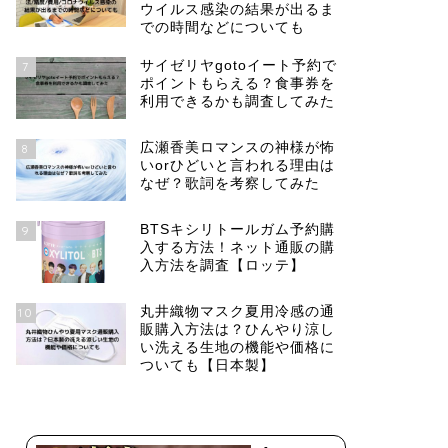
ウイルス感染の結果が出るま
での時間などについても
サイゼリヤgotoイート予約で
7
ポイントもらえる？食事券を
利用できるかも調査してみた
広瀬香美ロマンスの神様が怖
8
いorひどいと言われる理由は
なぜ？歌詞を考察してみた
BTSキシリトールガム予約購
9
入する方法！ネット通販の購
入方法を調査【ロッテ】
丸井織物マスク夏用冷感の通
10
販購入方法は？ひんやり涼し
い洗える生地の機能や価格に
ついても【日本製】