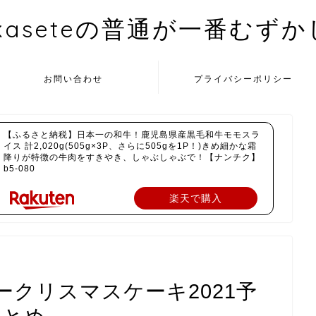
kaseteの普通が一番むず
お問い合わせ
プライバシーポリシー
【ふるさと納税】日本一の和牛！鹿児島県産黒毛和牛モモスラ
イス 計2,020g(505g×3P、さらに505gを1P！)きめ細かな霜
降りが特徴の牛肉をすきやき、しゃぶしゃぶで！【ナンチク】
b5-080
楽天で購入
クリスマスケーキ2021予