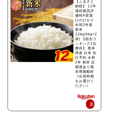
【ふるさと
納税】 11年
連続最高評
価特A受賞
ひのひかり
令和2年産
新米
12kg(6kg×2
袋) 【総合ラ
ンキング1位
獲得】 熊本
県産 白米 先
行予約 令和
2年 精米 定
期便あり熊
本県御船町
《出荷時期
をお選びく
ださい》
楽
天
で