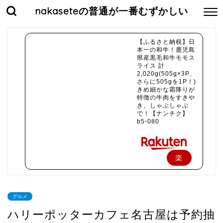
nakaseteの普通が一番むずかしい
【ふるさと納税】日
本一の和牛！鹿児島
県産黒毛和牛モモス
ライス 計
2,020g(505g×3P、
さらに505gを1P！)
きめ細かな霜降りが
特徴の牛肉をすきや
き、しゃぶしゃぶ
で！【ナンチク】
b5-080
楽
天
で
グルメ
購
ハリーポッターカフェ名古屋は予約抽
入