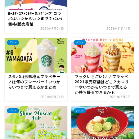
ﾛｰﾙｱｲｽﾌｧｸﾄﾘｰ＆ﾗﾌﾞﾗｲﾌﾞコラ
ボはいつからいつまで？ﾒﾆｭｰ/
価格/販売店舗
2021年9月24日
2021年11月14日
グルメ
グルメ
スタバ山形県地元フラペチー
マックいちご/バナナフラッペ
ノは何のフレーバー？いつか
2021販売店舗はどこ？カロリ
らいつまで買えるかまとめ
ーやいつからいつまで買える
か持ち帰るできるかも
2021年6月24日
2021年7月9日
グルメ
グルメ