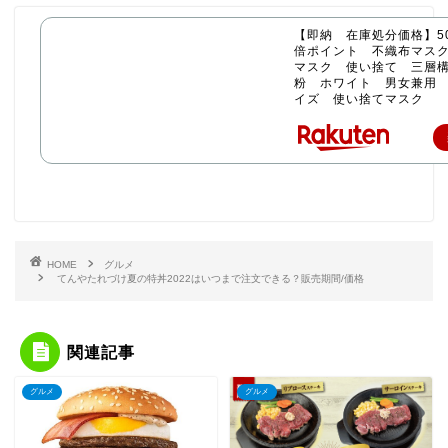
【即納 在庫処分価格】50
倍ポイント 不織布マス
マスク 使い捨て 三層構
粉 ホワイト 男女兼用
イズ 使い捨てマスク
HOME
グルメ
てんやたれづけ夏の特丼2022はいつまで注文できる？販売期間/価格
関連記事
グルメ
グルメ