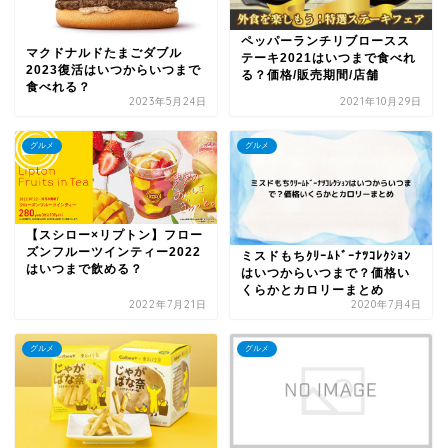
ペッパーランチリブロースス
マクドナルドたまごダブル
テーキ2021はいつまで食べれ
2023復活はいつからいつまで
る？価格/販売期間/店舗
食べれる？
2023年5月24日
2021年10月29日
グルメ
グルメ
【スシロー×リプトン】フロー
ズンフルーツインティー2022
ミスドもちｸﾘｰﾑﾄﾞｰﾅﾂｺﾚｸｼｮﾝ
はいつまで飲める？
はいつからいつまで？価格い
くらかとカロリーまとめ
2022年7月21日
2020年7月4日
グルメ
グルメ