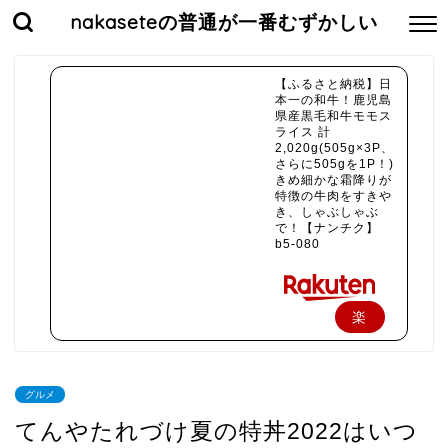
nakaseteの普通が一番むずかしい
【ふるさと納税】日
本一の和牛！鹿児島
県産黒毛和牛モモス
ライス 計
2,020g(505g×3P、
さらに505gを1P！)
きめ細かな霜降りが
特徴の牛肉をすきや
き、しゃぶしゃぶ
で！【ナンチク】
b5-080
楽
天
で
グルメ
購
てんやたれづけ夏の特丼2022はいつ
入