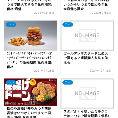
マクドナルド桜もちパイはい
モス北海道いちごオレ2022は
つまで購入できる？販売期間/
いつからいつまで飲める？販
価格/店舗
売店舗も調査
2022年3月16日
2022年9月2日
グルメ
グルメ
ﾌﾗｲﾃﾞｰｽﾞｼｸﾞﾈﾁｬｰﾄﾞｰﾅﾂﾊﾞｰｶﾞ
ゴールデンマスタードは楽天
ｰ(ｸﾘｽﾋﾟｰｸﾘｰﾑﾄﾞｰﾅﾂ×TGIﾌﾗｲ
で買える？通販購入方法や値
ﾃﾞｰｽﾞ）の販売期間/販売店舗/
段も
価格
2021年9月28日
2021年10月12日
グルメ
グルメ
松のや唐揚げ丼やみつき胡麻
スタバさくら咲いたミルクラ
醤油はいつからいつまで？発
テはいつまで販売期間？価格/
売日/価格/販売店舗