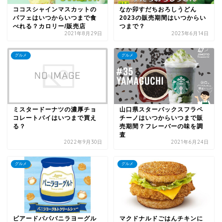
ココスシャインマスカットの
なか卯すだちおろしうどん
パフェはいつからいつまで食
2023の販売期間はいつからい
べれる？カロリー/販売店
つまで？
2021年8月29日
2023年6月14日
グルメ
グルメ
ミスタードーナツの濃厚チョ
山口県スターバックスフラペ
コレートパイはいつまで買え
チーノはいつからいつまで販
る？
売期間？フレーバーの味を調
査
2022年9月30日
2021年6月24日
グルメ
グルメ
ビアードパパバニラヨーグル
マクドナルドごはんチキンに