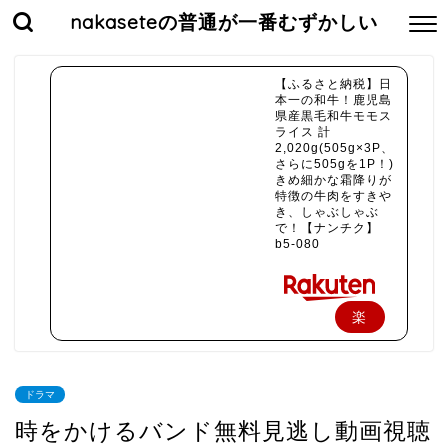
nakaseteの普通が一番むずかしい
【ふるさと納税】日
本一の和牛！鹿児島
県産黒毛和牛モモス
ライス 計
2,020g(505g×3P、
さらに505gを1P！)
きめ細かな霜降りが
特徴の牛肉をすきや
き、しゃぶしゃぶ
で！【ナンチク】
b5-080
楽
天
で
ドラマ
購
時をかけるバンド無料見逃し動画視聴
入