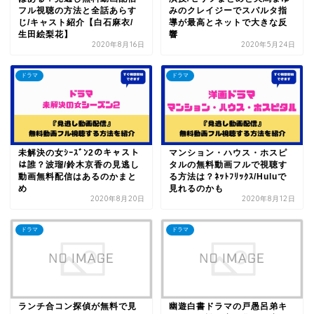
フル視聴の方法と全話あらす
みのクレイジーでスパルタ指
じ/キャスト紹介【白石麻衣/
導が最高とネットで大きな反
生田絵梨花】
響
2020年8月16日
2020年5月24日
ドラマ
ドラマ
未解決の女ｼｰｽﾞﾝ2のキャスト
マンション・ハウス・ホスピ
は誰？波瑠/鈴木京香の見逃し
タルの無料動画フルで視聴す
動画無料配信はあるのかまと
る方法は？ﾈｯﾄﾌﾘｯｸｽ/Huluで
め
見れるのかも
2020年8月20日
2020年8月12日
ドラマ
ドラマ
ランチ合コン探偵が無料で見
幽遊白書ドラマの戸愚呂弟キ