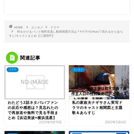
HOME
エンタメ
ドラマ
時をかけるバンド無料見逃し動画視聴方法は？ﾈｯﾄﾌﾘｯｸｽ/Huluで見れるかとあら
すじ/キャストまとめ【三浦翔平】
関連記事
ドラマ
エンタメ
わたどう2話ネタバレ/ファン
私の家政夫ナギサさん実写ド
の反応や感想は？見忘れたの
ラマのキャスト相関図と主題
で再放送や無料で見る手段ま
歌＆あらすじ
とめ【浜辺美波×横浜流星】
2020年9月19日
2020年3月4日