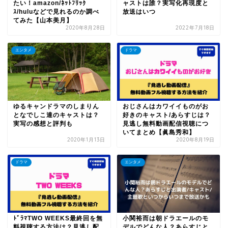
たい！amazon/ﾈｯﾄﾌﾘｯｸ
ャストは誰？実写化再現度と
ｽ/huluなどで見れるのか調べ
放送はいつ
てみた【山本美月】
2020年8月28日
2022年7月18日
エンタメ
ドラマ
ゆるキャンドラマのしまりん
おじさんはカワイイものがお
となでしこ達のキャストは？
好きのキャスト/あらすじは？
実写の感想と評判も
見逃し無料動画配信視聴につ
いてまとめ【眞島秀和】
2020年1月13日
2020年8月19日
ドラマ
エンタメ
ﾄﾞﾗﾏTWO WEEKS最終回を無
小関裕而は朝ドラエールのモ
料視聴する方法は？見逃し配
デルでどんな人？あらすじと