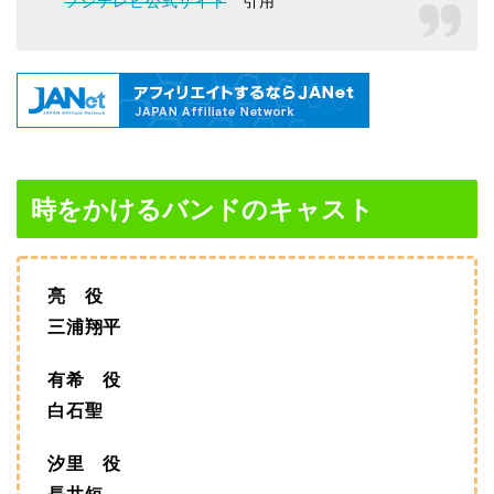
フジテレビ公式サイト
引用
時をかけるバンドのキャスト
亮 役
三浦翔平
有希 役
白石聖
汐里 役