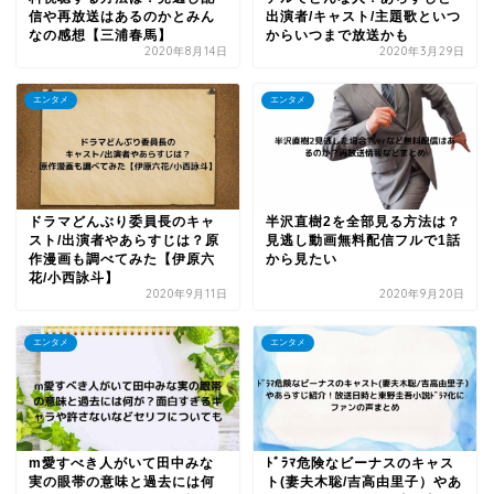
信や再放送はあるのかとみん
出演者/キャスト/主題歌といつ
なの感想【三浦春馬】
からいつまで放送かも
2020年8月14日
2020年3月29日
エンタメ
エンタメ
ドラマどんぶり委員長のキャ
半沢直樹2を全部見る方法は？
スト/出演者やあらすじは？原
見逃し動画無料配信フルで1話
作漫画も調べてみた【伊原六
から見たい
花/小西詠斗】
2020年9月11日
2020年9月20日
エンタメ
エンタメ
m愛すべき人がいて田中みな
ﾄﾞﾗﾏ危険なビーナスのキャス
実の眼帯の意味と過去には何
ト(妻夫木聡/吉高由里子）やあ