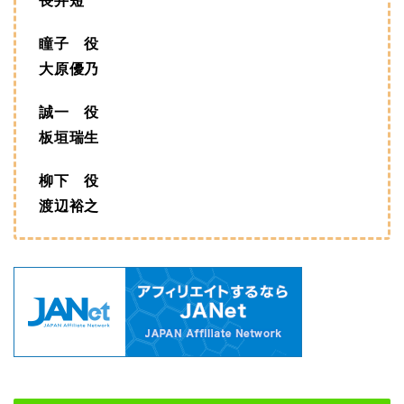
長井短
瞳子 役
大原優乃
誠一 役
板垣瑞生
柳下 役
渡辺裕之