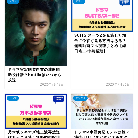
ドラマ
ドラマ
SUITS/スーツ2を見逃した場
合に今すぐ見る方法はある？
無料動画フル視聴まとめ【織
田裕二/中島裕翔】
ドラマ実写幽遊白書の浦飯幽
助役は誰？Netflixはいつから
放送
2022年7月18日
2020年7月26日
ドラマ
エンタメ
乃木坂シネマズ地上波再放送
ドラマM水野美紀モデルは誰？
はある？見逃し無料動画配信
演技/セリフまとめと天馬まゆ