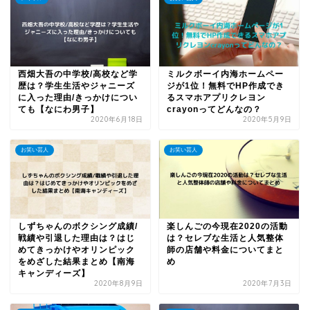
西畑大吾の中学校/高校など学
ミルクボーイ内海ホームペー
歴は？学生生活やジャニーズ
ジが1位！無料でHP作成でき
に入った理由/きっかけについ
るスマホアプリクレヨン
ても【なにわ男子】
crayonってどんなの？
2020年6月18日
2020年5月9日
お笑い芸人
お笑い芸人
しずちゃんのボクシング成績/
楽しんごの今現在2020の活動
戦績や引退した理由は？はじ
は？セレブな生活と人気整体
めてきっかけやオリンピック
師の店舗や料金についてまと
をめざした結果まとめ【南海
め
キャンディーズ】
2020年8月9日
2020年7月3日