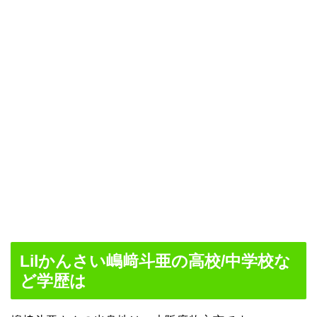
Lilかんさい嶋﨑斗亜の高校/中学校な
ど学歴は