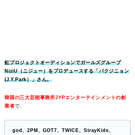
虹プロジェクトオーディションでガールズグループ
NiziU（ニジュー）をプロデュースする「パクジニョン
(J.Y.Park）」さん。
韓国の三大芸能事務所JYPエンターテインメントの創
業者
で、
god、2PM、GOT7、TWICE、StrayKids、