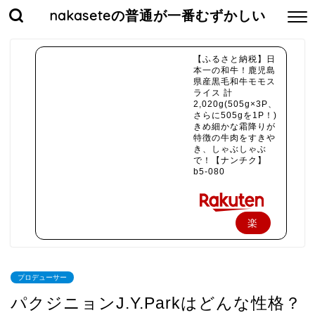
nakaseteの普通が一番むずかしい
【ふるさと納税】日
本一の和牛！鹿児島
県産黒毛和牛モモス
ライス 計
2,020g(505g×3P、
さらに505gを1P！)
きめ細かな霜降りが
特徴の牛肉をすきや
き、しゃぶしゃぶ
で！【ナンチク】
b5-080
楽
天
で
プロデューサー
購
パクジニョンJ.Y.Parkはどんな性格？
入