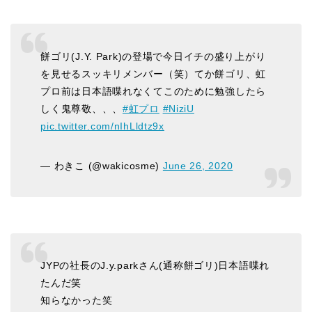
餅ゴリ(J.Y. Park)の登場で今日イチの盛り上がり
を見せるスッキリメンバー（笑）てか餅ゴリ、虹
プロ前は日本語喋れなくてこのために勉強したら
しく鬼尊敬、、、
#虹プロ
#NiziU
pic.twitter.com/nIhLldtz9x
— わきこ (@wakicosme)
June 26, 2020
JYPの社長のJ.y.parkさん(通称餅ゴリ)日本語喋れ
たんだ笑
知らなかった笑