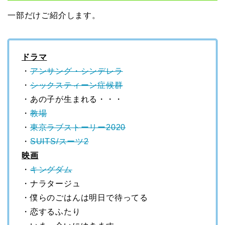
一部だけご紹介します。
ドラマ
・
アンサング・シンデレラ
・
シックスティーン症候群
・あの子が生まれる・・・
・
教場
・
東京ラブストーリー2020
・
SUITS/スーツ2
映画
・
キングダム
・ナラタージュ
・僕らのごはんは明日で待ってる
・恋するふたり