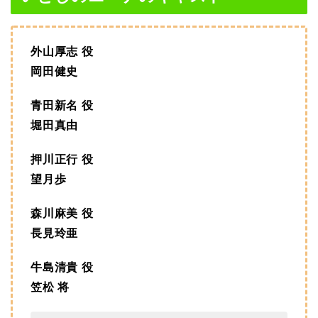
外山厚志 役
岡田健史
青田新名 役
堀田真由
押川正行 役
望月歩
森川麻美 役
長見玲亜
牛島清貴 役
笠松 将