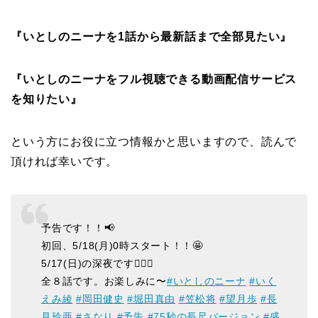
『いとしのニーナを1話から最新話まで全部見たい』
『いとしのニーナをフル視聴できる動画配信サービス
を知りたい』
という方にお役に立つ情報かと思いますので、読んで
頂ければ幸いです。
予告です！！📢
初回、5/18(月)0時スタート！！🤩
5/17(日)の深夜です🙆🏻‍♀️
全８話です。お楽しみに〜
#いとしのニーナ
#いく
えみ綾
#岡田健史
#堀田真由
#笠松将
#望月歩
#長
見玲亜
#さなり
#予告
#75秒の長尺バージョン
#盛