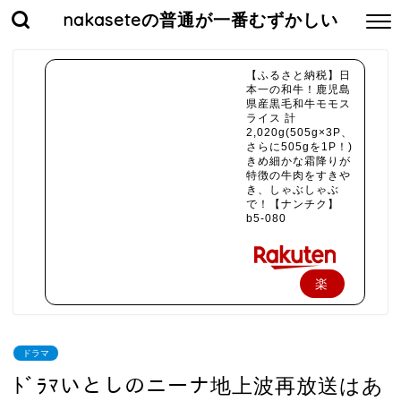
nakaseteの普通が一番むずかしい
【ふるさと納税】日
本一の和牛！鹿児島
県産黒毛和牛モモス
ライス 計
2,020g(505g×3P、
さらに505gを1P！)
きめ細かな霜降りが
特徴の牛肉をすきや
き、しゃぶしゃぶ
で！【ナンチク】
b5-080
楽
天
で
ドラマ
購
ﾄﾞﾗﾏいとしのニーナ地上波再放送はあ
入