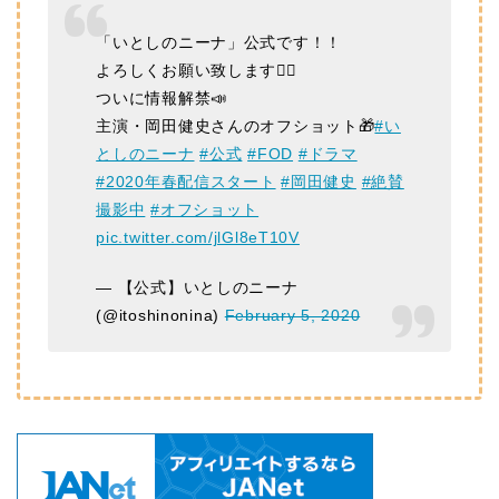
「いとしのニーナ」公式です！！
よろしくお願い致します🙇‍♂️
ついに情報解禁📣
主演・岡田健史さんのオフショット🎁
#い
としのニーナ
#公式
#FOD
#ドラマ
#2020年春配信スタート
#岡田健史
#絶賛
撮影中
#オフショット
pic.twitter.com/jlGl8eT10V
— 【公式】いとしのニーナ
(@itoshinonina)
February 5, 2020