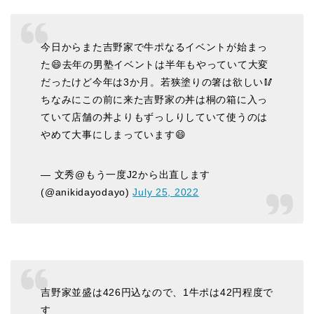
今日からまた吉野家で牛ポなるイベントが始まっ
た😄去年の男塾イベントは半年もやっていて大変
だったけど今年は3か月。若狭塗りの箸は欲しい🥢
ちなみにこの前に来た吉野家の丼は桐の箱に入っ
ていて店舗の丼よりもずっしりしていて使うのは
やめて大事にしまっています😄
— 文秀@もう一度J2から出直します
(@anikidayodayo)
July 25, 2022
吉野家並盛は426円込なので、1牛ポは42円程度で
す