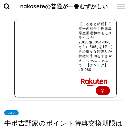
nakaseteの普通が一番むずかしい
【ふるさと納税】日
本一の和牛！鹿児島
県産黒毛和牛モモス
ライス 計
2,020g(505g×3P、
さらに505gを1P！)
きめ細かな霜降りが
特徴の牛肉をすきや
き、しゃぶしゃぶ
で！【ナンチク】
b5-080
楽
天
で
グルメ
購
牛ポ吉野家のポイント特典交換期限は
入