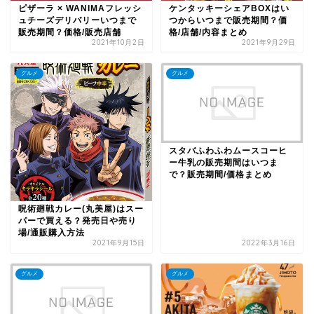
ピザーラ × WANIMAフレッシ
ケンタッキーシェアBOXはい
ュチーズデリバリーいつまで
つからいつまで販売期間？価
販売期間？価格/販売店舗
格/店舗/内容まとめ
2021年10月2日
2021年9月29日
グルメ
グルメ
スタバふわふわムースコーヒ
ー牛乳の販売期間はいつま
で？販売期間/価格まとめ
呪術廻戦カレー(丸美屋)はスー
パーで買える？発売日や売り
場/通販購入方法
2021年9月15日
2022年3月16日
グルメ
グルメ