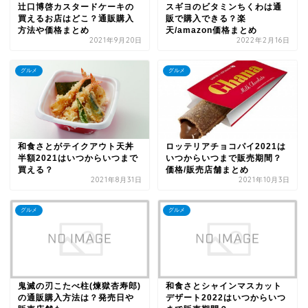
辻口博啓カスタードケーキの
スギヨのビタミンちくわは通
買えるお店はどこ？通販購入
販で購入できる？楽
方法や価格まとめ
天/amazon価格まとめ
2021年9月20日
2022年2月16日
グルメ
グルメ
和食さとがテイクアウト天丼
ロッテリアチョコパイ2021は
半額2021はいつからいつまで
いつからいつまで販売期間？
買える？
価格/販売店舗まとめ
2021年8月31日
2021年10月3日
グルメ
グルメ
鬼滅の刃こたべ柱(煉獄杏寿郎)
和食さとシャインマスカット
の通販購入方法は？発売日や
デザート2022はいつからいつ