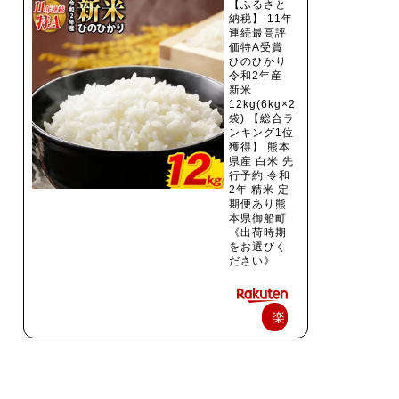
【ふるさと
納税】 11年
連続最高評
価特A受賞
ひのひかり
令和2年産
新米
12kg(6kg×2
袋) 【総合ラ
ンキング1位
獲得】 熊本
県産 白米 先
行予約 令和
2年 精米 定
期便あり熊
本県御船町
《出荷時期
をお選びく
ださい》
楽
天
で