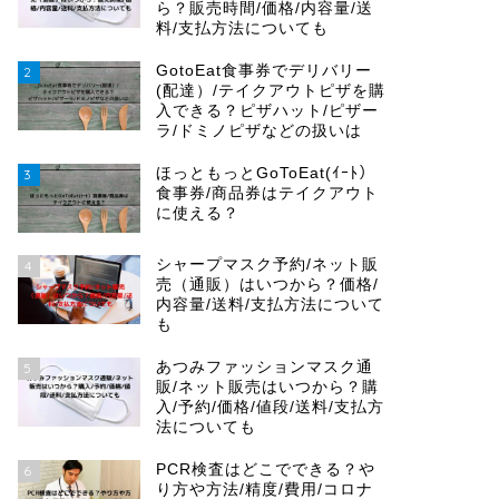
ら？販売時間/価格/内容量/送
料/支払方法についても
GotoEat食事券でデリバリー
2
(配達）/テイクアウトピザを購
入できる？ピザハット/ピザー
ラ/ドミノピザなどの扱いは
ほっともっとGoToEat(ｲｰﾄ）
3
食事券/商品券はテイクアウト
に使える？
シャープマスク予約/ネット販
4
売（通販）はいつから？価格/
内容量/送料/支払方法について
も
あつみファッションマスク通
5
販/ネット販売はいつから？購
入/予約/価格/値段/送料/支払方
法についても
PCR検査はどこでできる？や
6
り方や方法/精度/費用/コロナ