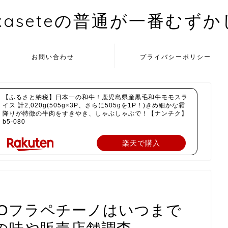
kaseteの普通が一番むず
お問い合わせ
プライバシーポリシー
【ふるさと納税】日本一の和牛！鹿児島県産黒毛和牛モモスラ
イス 計2,020g(505g×3P、さらに505gを1P！)きめ細かな霜
降りが特徴の牛肉をすきやき、しゃぶしゃぶで！【ナンチク】
b5-080
楽天で購入
OTOフラペチーノはいつまで