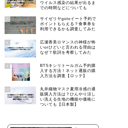
ウイルス感染の結果が出るま
での時間などについても
サイゼリヤgotoイート予約で
7
ポイントもらえる？食事券を
利用できるかも調査してみた
広瀬香美ロマンスの神様が怖
8
いorひどいと言われる理由は
なぜ？歌詞を考察してみた
BTSキシリトールガム予約購
9
入する方法！ネット通販の購
入方法を調査【ロッテ】
丸井織物マスク夏用冷感の通
10
販購入方法は？ひんやり涼し
い洗える生地の機能や価格に
ついても【日本製】