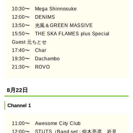
10:30〜 Mega Shinnosuke
12:00〜 DENIMS
13:50〜 光風＆GREEN MASSIVE
15:50〜 THE SKA FLAMES plus Special
Guest 元ちとせ
17:40〜 Char
19:30〜 Dachambo
21:30〜 ROVO
8月22日
Channel 1
11:00〜 Awesome City Club
12:00〜 STUTS（Band set : 仰木亮彦、岩見