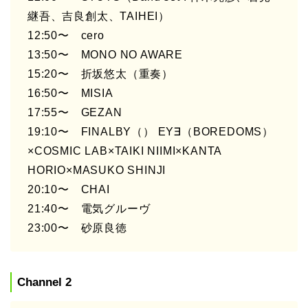
継吾、吉良創太、TAIHEI）
12:50〜 cero
13:50〜 MONO NO AWARE
15:20〜 折坂悠太（重奏）
16:50〜 MISIA
17:55〜 GEZAN
19:10〜 FINALBY（） EY∃（BOREDOMS）
×COSMIC LAB×TAIKI NIIMI×KANTA
HORIO×MASUKO SHINJI
20:10〜 CHAI
21:40〜 電気グルーヴ
23:00〜 砂原良徳
Channel 2