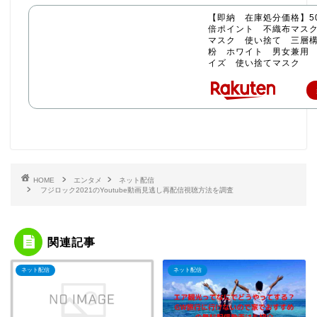
【即納 在庫処分価格】50
倍ポイント 不織布マス
マスク 使い捨て 三層構
粉 ホワイト 男女兼用
イズ 使い捨てマスク
HOME
エンタメ
ネット配信
フジロック2021のYoutube動画見逃し再配信視聴方法を調査
関連記事
ネット配信
ネット配信