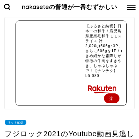
nakaseteの普通が一番むずかしい
【ふるさと納税】日
本一の和牛！鹿児島
県産黒毛和牛モモス
ライス 計
2,020g(505g×3P、
さらに505gを1P！)
きめ細かな霜降りが
特徴の牛肉をすきや
き、しゃぶしゃぶ
で！【ナンチク】
b5-080
楽
天
で
ネット配信
購
フジロック2021のYoutube動画見逃し
入