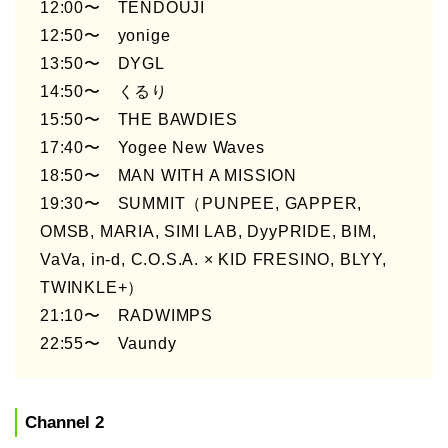
12:00〜 TENDOUJI
12:50〜 yonige
13:50〜 DYGL
14:50〜 くるり
15:50〜 THE BAWDIES
17:40〜 Yogee New Waves
18:50〜 MAN WITH A MISSION
19:30〜 SUMMIT（PUNPEE, GAPPER,
OMSB, MARIA, SIMI LAB, DyyPRIDE, BIM,
VaVa, in-d, C.O.S.A. × KID FRESINO, BLYY,
TWINKLE+）
21:10〜 RADWIMPS
22:55〜 Vaundy
Channel 2