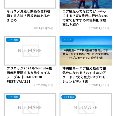
それスノ見逃し動画を無料視
エア観光ってなにでどうやっ
聴する方法？再放送はあるか
てする？GW旅行に行けないの
まとめ
で家でおすすめの無料配信動
画はを紹介
2021年9月26日
2020年4月29日
ネット配信
エンタメ
フジロック2021をYoutube動
沖縄離島へエア観光動画で旅
画無料視聴する方法やタイム
気分になれる？おすすめのア
テーブル【FUJI ROCK
ウトドア/文化観光PRプロモー
FESTIVAL'21】
ションビデオ7選
2021年8月21日
2020年4月29日
ネット配信
ネット配信