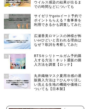
ウイルス感染の結果が出るま
での時間などについても
サイゼリヤgotoイート予約で
7
ポイントもらえる？食事券を
利用できるかも調査してみた
広瀬香美ロマンスの神様が怖
8
いorひどいと言われる理由は
なぜ？歌詞を考察してみた
BTSキシリトールガム予約購
9
入する方法！ネット通販の購
入方法を調査【ロッテ】
丸井織物マスク夏用冷感の通
10
販購入方法は？ひんやり涼し
い洗える生地の機能や価格に
ついても【日本製】