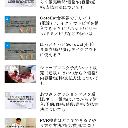
ら？販売時間/価格/内容量/送
料/支払方法についても
GotoEat食事券でデリバリー
2
(配達）/テイクアウトピザを購
入できる？ピザハット/ピザー
ラ/ドミノピザなどの扱いは
ほっともっとGoToEat(ｲｰﾄ）
3
食事券/商品券はテイクアウト
に使える？
シャープマスク予約/ネット販
4
売（通販）はいつから？価格/
内容量/送料/支払方法について
も
あつみファッションマスク通
5
販/ネット販売はいつから？購
入/予約/価格/値段/送料/支払方
法についても
PCR検査はどこでできる？や
6
り方や方法/精度/費用/コロナ