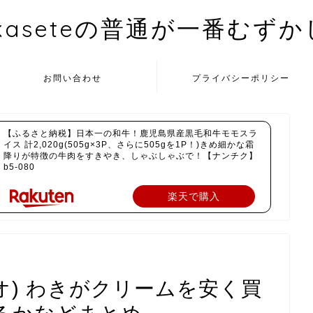
kaseteの普通が一番むず
お問い合わせ
プライバシーポリシー
【ふるさと納税】日本一の和牛！鹿児島県産黒毛和牛モモスラ
イス 計2,020g(505g×3P、さらに505gを1P！)きめ細かな霜
降りが特徴の牛肉をすきやき、しゃぶしゃぶで！【ナンチク】
b5-080
楽天で購入
ネオ) わきがクリームを安く買