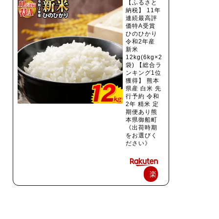
【ふるさと
納税】 11年
連続最高評
価特A受賞
ひのひかり
令和2年産
新米
12kg(6kg×2
袋) 【総合ラ
ンキング1位
獲得】 熊本
県産 白米 先
行予約 令和
2年 精米 定
期便あり熊
本県御船町
《出荷時期
をお選びく
ださい》
楽
天
で