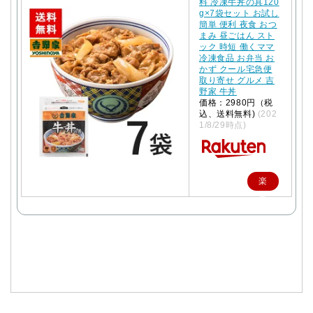
料 冷凍牛丼の具120
g×7袋セット お試し
簡単 便利 夜食 おつ
まみ 昼ごはん スト
ック 時短 働くママ
冷凍食品 お弁当 お
かず クール宅急便
取り寄せ グルメ 吉
野家 牛丼
価格：2980円（税
込、送料無料)
(202
1/8/29時点)
楽
天
で
購
入