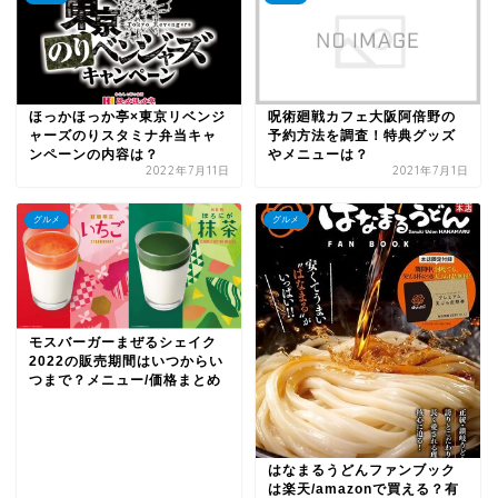
ほっかほっか亭×東京リベンジ
呪術廻戦カフェ大阪阿倍野の
ャーズのりスタミナ弁当キャ
予約方法を調査！特典グッズ
ンペーンの内容は？
やメニューは？
2022年7月11日
2021年7月1日
グルメ
グルメ
モスバーガーまぜるシェイク
2022の販売期間はいつからい
つまで？メニュー/価格まとめ
はなまるうどんファンブック
は楽天/amazonで買える？有