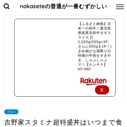
nakaseteの普通が一番むずかしい
【ふるさと納税】日
本一の和牛！鹿児島
県産黒毛和牛モモス
ライス 計
2,020g(505g×3P、
さらに505gを1P！)
きめ細かな霜降りが
特徴の牛肉をすきや
き、しゃぶしゃぶ
で！【ナンチク】
b5-080
楽
天
で
グルメ
購
吉野家スタミナ超特盛丼はいつまで食
入