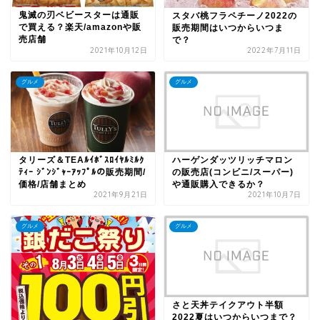
鬼滅の刃ベビースターは通販
スタバ桃フラペチーノ2022の
で買える？楽天/amazonや販
販売期間はいつからいつま
売店舗
で？
2021年10月12日
2022年7月11日
グルメ
グルメ
タリーズ＆TEAﾙｲﾎﾞｽﾛｲﾔﾙﾐﾙｸ
ハーゲンダッツリッチマロン
ﾃｨｰ ｼﾞﾝｼﾞｬｰｱｯﾌﾟﾙの販売期間/
の販売店(コンビニ/スーパー)
価格/店舗まとめ
や通販購入できるか？
2021年9月21日
2021年10月7日
グルメ
グルメ
さと天丼テイクアウト半額
2022夏はいつからいつまで？