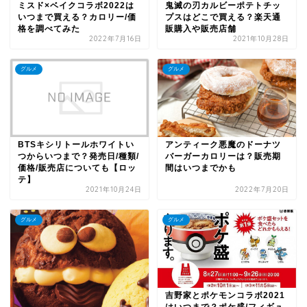
ミスド×ベイクコラボ2022は
鬼滅の刃カルビーポテトチッ
いつまで買える？カロリー/価
プスはどこで買える？楽天通
格を調べてみた
販購入や販売店舗
2022年7月16日
2021年10月28日
グルメ
グルメ
BTSキシリトールホワイトい
アンティーク悪魔のドーナツ
つからいつまで？発売日/種類/
バーガーカロリーは？販売期
価格/販売店についても【ロッ
間はいつまでかも
テ】
2021年10月24日
2022年7月20日
グルメ
グルメ
吉野家とポケモンコラボ2021
はいつまで？ポケ盛/フィギュ