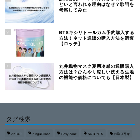
どいと言われる理由はなぜ？歌詞を
考察してみた
9
BTSキシリトールガム予約購入する
方法！ネット通販の購入方法を調査
【ロッテ】
10
丸井織物マスク夏用冷感の通販購入
方法は？ひんやり涼しい洗える生地
の機能や価格についても【日本製】
タグ検索
AKB48
King&Prince
Sexy Zone
SixTONES
お取り寄せ