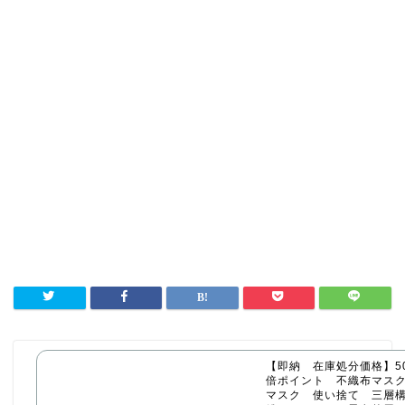
【即納 在庫処分価格】50
倍ポイント 不織布マス
マスク 使い捨て 三層構