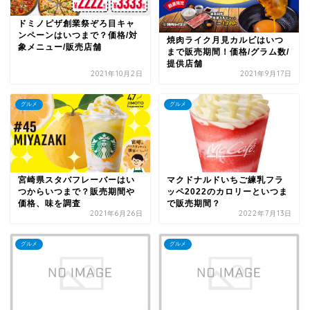
ドミノピザ創業祭ぞろ目キャ
ンペーンはいつまで？価格/対
焼肉ライク月見カルビはいつ
象メニュー/販売店舗
まで販売期間！価格/グラム数/
提供店舗
2021年10月2日
2021年9月17日
グルメ
グルメ
宮崎県スタバフレーバーはい
マクドナルドいちご練乳フラ
つからいつまで？販売期間や
ッペ2022のカロリーといつま
価格、味を調査
で販売期間？
2021年6月26日
2022年7月13日
グルメ
グルメ