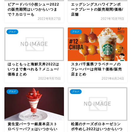
ビアードパパ小枝シュー2022
エッグシングスハワイアンポ
の販売期間はいつからいつま
ークプレートの販売期間/価格/
で？カロリーも
店舗
2022年8月27日
2021年10月19日
グルメ
グルメ
ほっともっと海鮮天丼2022は
スタバ千葉県フラペチーノの
いつまで食べれる？メニュー/
フレーバーは何味？価格/販売
価格まとめ
店まとめ
2022年9月15日
2021年6月24日
グルメ
グルメ
資生堂パーラー銀座本店スト
松屋のチーズボロネーゼコン
ロベリーパフェはいつからい
ボ牛めし2022はいつからいつ