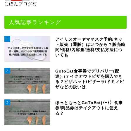
にほんブログ村
人気記事ランキング
1
アイリスオーヤママスク予約/ネッ
ト販売（通販）はいつから？販売時
間/価格/内容量/送料/支払方法につ
いても
2
GotoEat食事券でデリバリー(配
達）/テイクアウトピザを購入でき
る？ピザハット/ピザーラ/ドミノピ
ザなどの扱いは
3
ほっともっとGoToEat(ｲｰﾄ）食事
券/商品券はテイクアウトに使え
る？