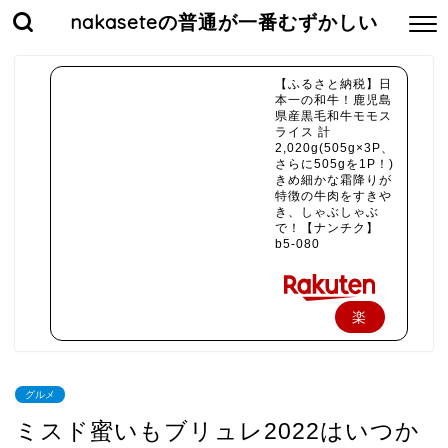
nakaseteの普通が一番むずかしい
【ふるさと納税】日
本一の和牛！鹿児島
県産黒毛和牛モモス
ライス 計
2,020g(505g×3P、
さらに505gを1P！)
きめ細かな霜降りが
特徴の牛肉をすきや
き、しゃぶしゃぶ
で！【ナンチク】
b5-080
楽
天
で
グルメ
購
ミスド蜜いもブリュレ2022はいつか
入