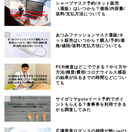
4
シャープマスク予約/ネット販売
（通販）はいつから？価格/内容量/
送料/支払方法についても
5
あつみファッションマスク通販/ネ
ット販売はいつから？購入/予約/価
格/値段/送料/支払方法についても
6
PCR検査はどこでできる？やり方や
方法/精度/費用/コロナウイルス感染
の結果が出るまでの時間などについ
ても
7
サイゼリヤgotoイート予約でポイ
ントもらえる？食事券を利用できる
かも調査してみた
8
広瀬香美ロマンスの神様が怖いorひ