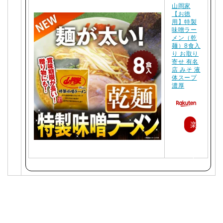
山岡家
【お徳
用】特製
味噌ラー
メン（乾
麺）8食入
り お取り
寄せ 有名
店 みそ 液
体スープ
濃厚
楽
天
で
購
入