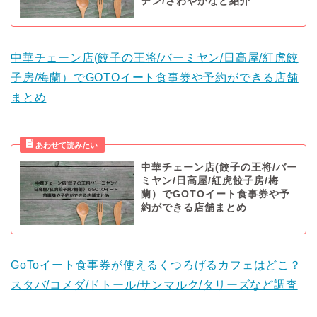
デン/さわやかなど紹介
中華チェーン店(餃子の王将/バーミヤン/日高屋/紅虎餃
子房/梅蘭）でGOTOイート食事券や予約ができる店舗
まとめ
中華チェーン店(餃子の王将/バー
ミヤン/日高屋/紅虎餃子房/梅
蘭）でGOTOイート食事券や予
約ができる店舗まとめ
GoToイート食事券が使えるくつろげるカフェはどこ？
スタバ/コメダ/ドトール/サンマルク/タリーズなど調査