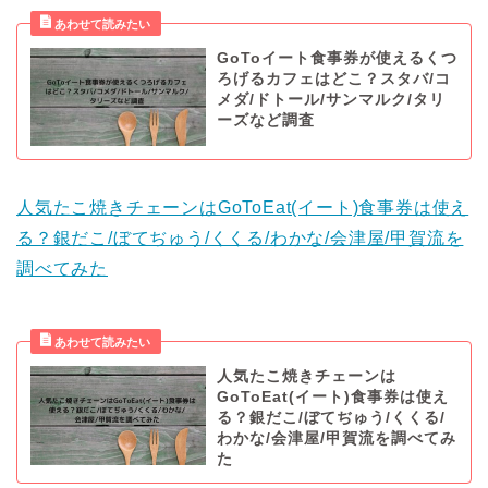
GoToイート食事券が使えるくつ
ろげるカフェはどこ？スタバ/コ
メダ/ドトール/サンマルク/タリ
ーズなど調査
人気たこ焼きチェーンはGoToEat(イート)食事券は使え
る？銀だこ/ぼてぢゅう/くくる/わかな/会津屋/甲賀流を
調べてみた
人気たこ焼きチェーンは
GoToEat(イート)食事券は使え
る？銀だこ/ぼてぢゅう/くくる/
わかな/会津屋/甲賀流を調べてみ
た