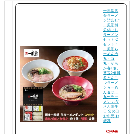
一風堂豚
骨ラーメ
ン詰合せ*
一風堂博
多絹ごし
ラーメン
セット C
セット *
一風堂ら
ーめん赤
丸・白
丸・から
か各1個、
替玉2個博
多とんこ
つラーメ
ンらーめ
んセット
九州ラー
メン お父
さん誕生
日 父の日
お中元 お
歳暮