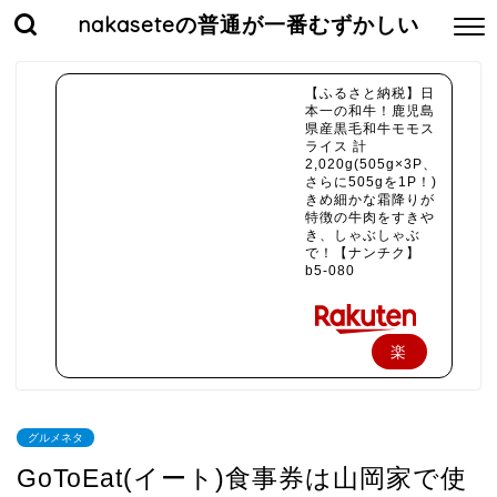
nakaseteの普通が一番むずかしい
【ふるさと納税】日
本一の和牛！鹿児島
県産黒毛和牛モモス
ライス 計
2,020g(505g×3P、
さらに505gを1P！)
きめ細かな霜降りが
特徴の牛肉をすきや
き、しゃぶしゃぶ
で！【ナンチク】
b5-080
楽
天
で
グルメネタ
購
GoToEat(イート)食事券は山岡家で使
入