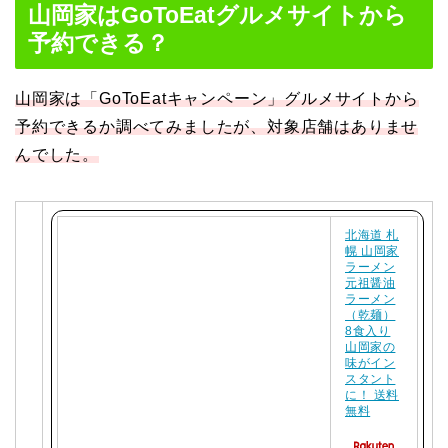
山岡家はGoToEatグルメサイトから
予約できる？
山岡家は「GoToEatキャンペーン」グルメサイトから
予約できるか調べてみましたが、対象店舗はありませ
んでした。
北海道 札
幌 山岡家
ラーメン
元祖醤油
ラーメン
（乾麺）
8食入り
山岡家の
味がイン
スタント
に！ 送料
無料