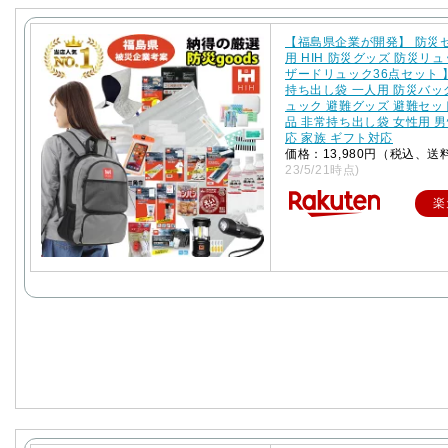
【福島県企業が開発】 防災セ
用 HIH 防災グッズ 防災リュ
ザードリュック36点セット 
持ち出し袋 一人用 防災バッ
ュック 避難グッズ 避難セッ
品 非常持ち出し袋 女性用 
応 家族 ギフト対応
価格：13,980円（税込、送
23/5/21時点)
楽