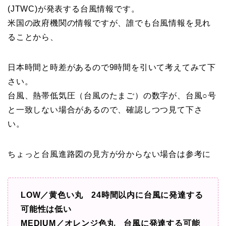
(JTWC)が発表する台風情報です。
米国の政府機関の情報ですが、誰でも台風情報を見れ
ることから、
日本時間と時差があるので9時間を引いて考えてみて下
さい。
台風、熱帯低気圧（台風のたまご）の数字が、台風○号
と一致しない場合があるので、確認しつつ見て下さ
い。
ちょっと台風進路図の見方が分からない場合は参考に
LOW／黄色い丸 24時間以内に台風に発達する
可能性は低い
MEDIUM／オレンジ色丸 台風に発達する可能