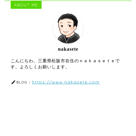
ABOUT ME
nakasete
こんにちわ。三重県松阪市在住のｎａｋａｓｅｔｅで
す。よろしくお願いします。
https://www.nakasete.com
BLOG：