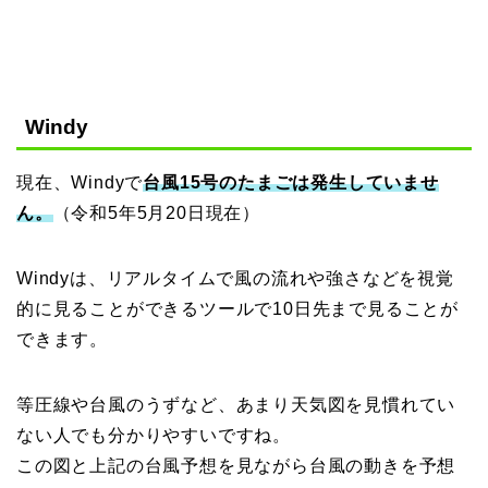
Windy
現在、Windyで
台風15号のたまごは発生していませ
ん。
（令和5年5月20日現在）
Windyは、リアルタイムで風の流れや強さなどを視覚
的に見ることができるツールで10日先まで見ることが
できます。
等圧線や台風のうずなど、あまり天気図を見慣れてい
ない人でも分かりやすいですね。
この図と上記の台風予想を見ながら台風の動きを予想