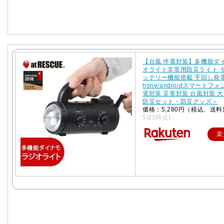
【台風 停電対策】多機能ダ
オライト非常用防災ライト 
ッテリー機能搭載 手回し発電
hone/androidスマートフ
電対策 災害対策 台風対策 
防災セット・防災グッズ＞
価格：5,280円（税込、送料
5/21時点)
楽