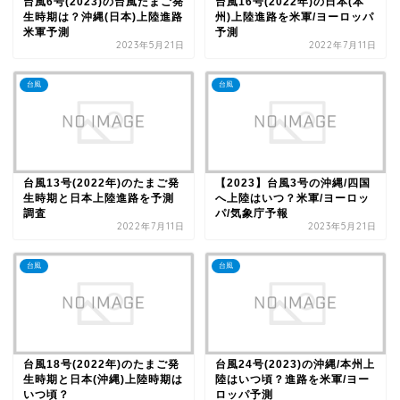
台風6号(2023)の台風たまご発
台風16号(2022年)の日本(本
生時期は？沖縄(日本)上陸進路
州)上陸進路を米軍/ヨーロッパ
米軍予測
予測
2023年5月21日
2022年7月11日
台風
台風
台風13号(2022年)のたまご発
【2023】台風3号の沖縄/四国
生時期と日本上陸進路を予測
へ上陸はいつ？米軍/ヨーロッ
調査
パ/気象庁予報
2022年7月11日
2023年5月21日
台風
台風
台風18号(2022年)のたまご発
台風24号(2023)の沖縄/本州上
生時期と日本(沖縄)上陸時期は
陸はいつ頃？進路を米軍/ヨー
いつ頃？
ロッパ予測