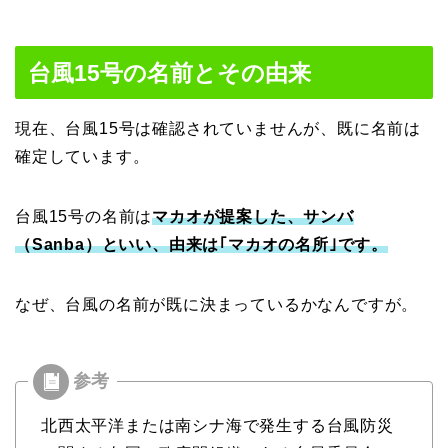
台風15号の名前とその由来
現在、台風15号は確認されていませんが、既に名前は
確定しています。
台風15号の名前は
マカオが提案した、サンバ
（Sanba）といい、由来は｢マカオの名所
｣です。
なぜ、台風の名前が既に決まっているかなんですが。
北西太平洋または南シナ海で発生する台風防災