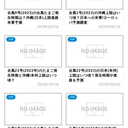
台風9号(2023)の台風たまご発
台風1号(2023)の沖縄上陸はい
生時期は？沖縄(日本)上陸進路
つ頃？日本への米軍/ヨーロッ
米軍予測
パ予測調査
2023年5月21日
2023年5月21日
台風
台風
台風23号(2022年)のたまご発
台風22号(2023)の日本(本州)
生時期と沖縄/本州上陸はいつ
上陸はいつ頃？発生時期や進
頃？
路を予測
2022年7月11日
2023年5月23日
台風
台風