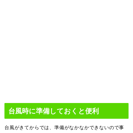
台風時に準備しておくと便利
台風がきてからでは、準備がなかなかできないので事