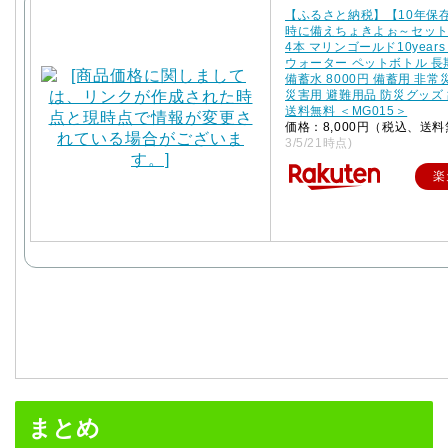
【ふるさと納税】【10年保存
時に備えちょきよぉ～セット 5
4本 マリンゴールド10year
ウォーター ペットボトル 長
備蓄水 8000円 備蓄用 非
災害用 避難用品 防災グッズ
送料無料 ＜MG015＞
価格：8,000円（税込、送料
3/5/21時点)
楽
まとめ