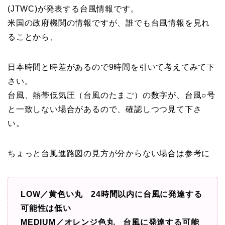
(JTWC)が発表する台風情報です。
米国の政府機関の情報ですが、誰でも台風情報を見れ
ることから、
日本時間と時差があるので9時間を引いて考えてみて下
さい。
台風、熱帯低気圧（台風のたまご）の数字が、台風○号
と一致しない場合があるので、確認しつつ見て下さ
い。
ちょっと台風進路図の見方が分からない場合は参考に
LOW／黄色い丸 24時間以内に台風に発達する
可能性は低い
MEDIUM／オレンジ色丸 台風に発達する可能