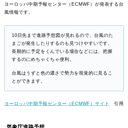
ヨーロッパ中期予報センター（ECMWF）が発表する台
風情報です。
10日先まで進路予想図が見れるので、台風のた
まごが発生したりするのも見つけやすいです。
長期的に予定をくんでいる場合などには、把握
するのにめちゃくちゃ便利。
台風はうずと色の濃さで勢力を視覚的に見るこ
とができます。
ヨーロッパ中期予報センター（ECMWF）サイト
引用
気象庁進路予想