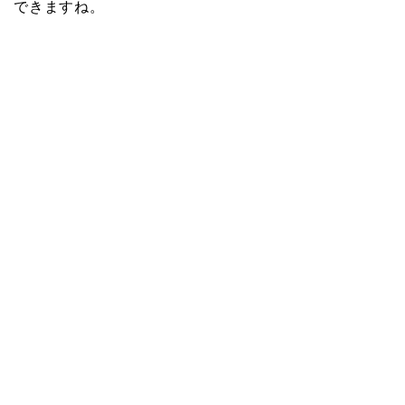
できますね。