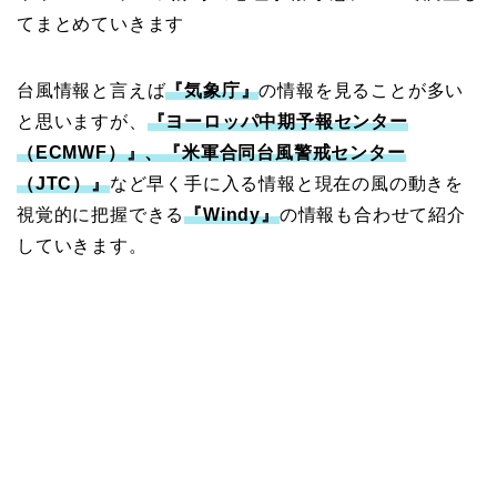
てまとめていきます
台風情報と言えば
『気象庁』
の情報を見ることが多い
と思いますが、
『ヨーロッパ中期予報センター
（ECMWF）』、『米軍合同台風警戒センター
（JTC）』
など早く手に入る情報と現在の風の動きを
視覚的に把握できる
『Windy』
の情報も合わせて紹介
していきます。