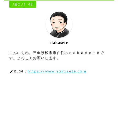
ABOUT ME
nakasete
こんにちわ。三重県松阪市在住のｎａｋａｓｅｔｅで
す。よろしくお願いします。
https://www.nakasete.com
BLOG：