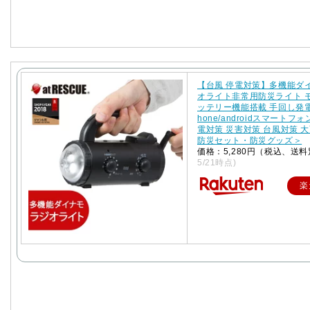
【台風 停電対策】多機能ダ
オライト非常用防災ライト 
ッテリー機能搭載 手回し発電
hone/androidスマートフ
電対策 災害対策 台風対策 
防災セット・防災グッズ＞
価格：5,280円（税込、送料
5/21時点)
楽