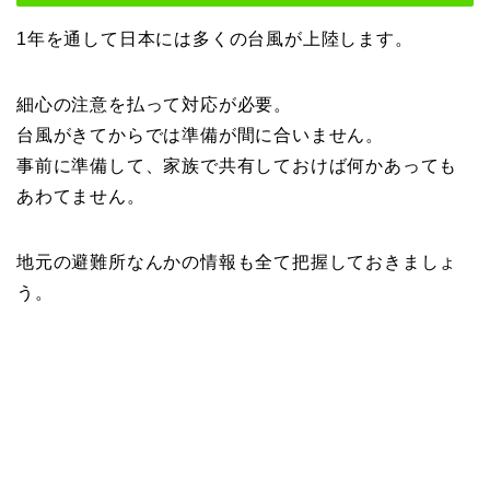
1年を通して日本には多くの台風が上陸します。
細心の注意を払って対応が必要。
台風がきてからでは準備が間に合いません。
事前に準備して、家族で共有しておけば何かあっても
あわてません。
地元の避難所なんかの情報も全て把握しておきましょ
う。