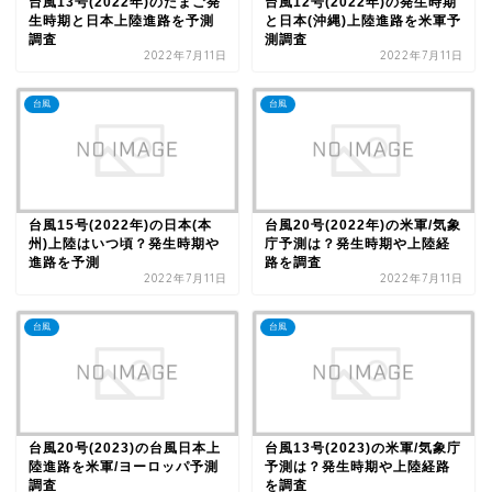
台風13号(2022年)のたまご発
台風12号(2022年)の発生時期
生時期と日本上陸進路を予測
と日本(沖縄)上陸進路を米軍予
調査
測調査
2022年7月11日
2022年7月11日
台風
台風
台風15号(2022年)の日本(本
台風20号(2022年)の米軍/気象
州)上陸はいつ頃？発生時期や
庁予測は？発生時期や上陸経
進路を予測
路を調査
2022年7月11日
2022年7月11日
台風
台風
台風20号(2023)の台風日本上
台風13号(2023)の米軍/気象庁
陸進路を米軍/ヨーロッパ予測
予測は？発生時期や上陸経路
調査
を調査