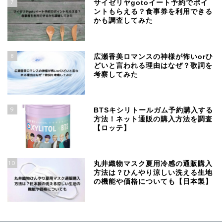
7
サイゼリヤgotoイート予約でポイ
ントもらえる？食事券を利用できる
かも調査してみた
8
広瀬香美ロマンスの神様が怖いorひ
どいと言われる理由はなぜ？歌詞を
考察してみた
9
BTSキシリトールガム予約購入する
方法！ネット通販の購入方法を調査
【ロッテ】
10
丸井織物マスク夏用冷感の通販購入
方法は？ひんやり涼しい洗える生地
の機能や価格についても【日本製】