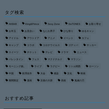
タグ検索
AKB48
King&Prince
Sexy Zone
SixTONES
お取り寄せ
お年玉
お見合い
なにわ男子
ひな祭り
ゆるキャン
アイドル
アウトドア
アニメ
イベント
カフェ
キャンプ
コラボ
コロナウイルス
ゴディバ
サッカー
スイーツ
チケット
テレビ
ドラマ
ニュース
バレンタイン
フェス
マクドナルド
マラソン
モーニング娘。
ライブ
ラグビー
リトル関西
ローソン
中国
前澤友作
大会
感染
文化
映画
期間限定
漫画
豆柴の大群
高校
鬼滅の刃
おすすめ記事