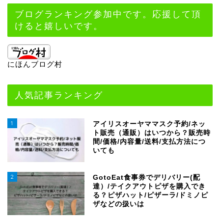
ブログランキング参加中です。応援して頂
けると嬉しいです。
にほんブログ村
人気記事ランキング
1
アイリスオーヤママスク予約/ネッ
ト販売（通販）はいつから？販売時
間/価格/内容量/送料/支払方法につ
いても
2
GotoEat食事券でデリバリー(配
達）/テイクアウトピザを購入でき
る？ピザハット/ピザーラ/ドミノピ
ザなどの扱いは