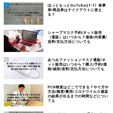
3
ほっともっとGoToEat(ｲｰﾄ）食事
券/商品券はテイクアウトに使え
る？
4
シャープマスク予約/ネット販売
（通販）はいつから？価格/内容量/
送料/支払方法についても
5
あつみファッションマスク通販/ネ
ット販売はいつから？購入/予約/価
格/値段/送料/支払方法についても
6
PCR検査はどこでできる？やり方や
方法/精度/費用/コロナウイルス感染
の結果が出るまでの時間などについ
ても