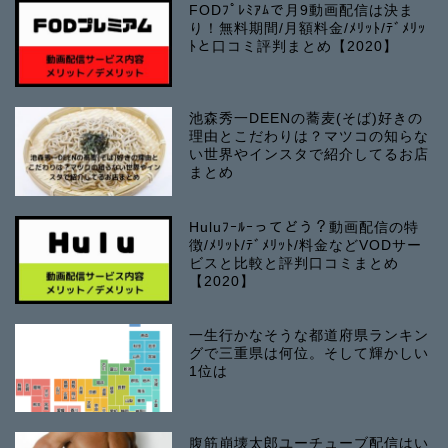
FODﾌﾟﾚﾐｱﾑで月9動画配信は決ま
り！無料期間/月額料金/ﾒﾘｯﾄ/ﾃﾞﾒﾘｯ
ﾄと口コミ評判まとめ【2020】
池森秀一DEENの蕎麦(そば)好きの
理由とこだわりは？マツコの知らな
い世界やインスタで紹介してるお店
まとめ
Huluﾌｰﾙｰってどう？動画配信の特
徴/ﾒﾘｯﾄ/ﾃﾞﾒﾘｯﾄ/料金などVODサー
ビスと比較と評判口コミまとめ
【2020】
一生行かなそうな都道府県ランキン
グで三重県は何位。そして輝かしい
1位は
腹筋崩壊太郎ユーチューブ配信はい