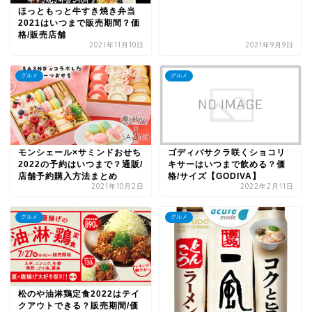
ほっともっと牛すき焼き弁当
2021はいつまで販売期間？価
格/販売店舗
2021年11月10日
2021年9月9日
グルメ
グルメ
モンシェール×サミンドおせち
ゴディバサクラ咲くショコリ
2022の予約はいつまで？通販/
キサーはいつまで飲める？価
店舗予約購入方法まとめ
格/サイズ【GODIVA】
2021年10月2日
2022年2月11日
グルメ
グルメ
松のや油淋鶏定食2022はテイ
クアウトできる？販売期間/価