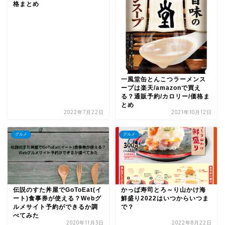
格まとめ
一風堂缶とんこつラーメンス
ープは楽天/amazonで買え
る？通販予約/カロリー/価格ま
とめ
2022年7月22日
2021年10月12日
グルメ
グルメ
伝説のすた丼屋でGoToEat(イ
かっぱ寿司とろ～り山かけ海
ート)食事券が使える？Webグ
鮮盛り2022はいつからいつま
ルメサイト予約ができるか調
で？
べてみた
2020年11月3日
2022年8月22日