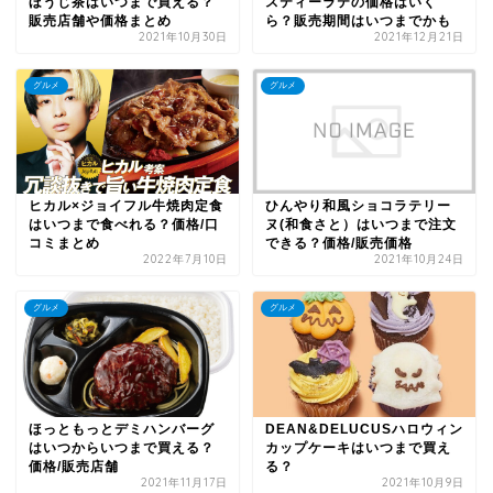
ほうじ茶はいつまで買える？
スティーラテの価格はいく
販売店舗や価格まとめ
ら？販売期間はいつまでかも
2021年10月30日
2021年12月21日
グルメ
グルメ
ヒカル×ジョイフル牛焼肉定食
ひんやり和風ショコラテリー
はいつまで食べれる？価格/口
ヌ(和食さと）はいつまで注文
コミまとめ
できる？価格/販売価格
2022年7月10日
2021年10月24日
グルメ
グルメ
ほっともっとデミハンバーグ
DEAN&DELUCUSハロウィン
はいつからいつまで買える？
カップケーキはいつまで買え
価格/販売店舗
る？
2021年11月17日
2021年10月9日