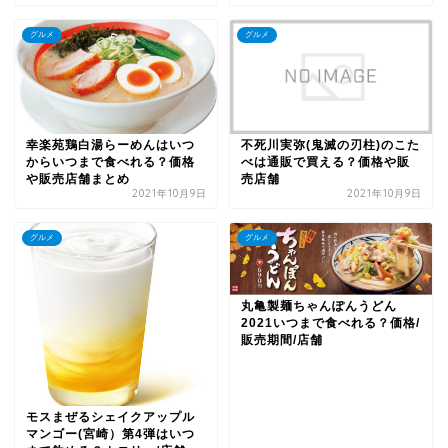
グルメ
グルメ
幸楽苑鶏白湯らーめんはいつ
不死川実弥(鬼滅の刃柱)のこた
からいつまで食べれる？価格
べは通販で買える？価格や販
や販売店舗まとめ
売店舗
2021年10月9日
2021年10月9日
グルメ
グルメ
丸亀製麺ちゃんぽんうどん
2021いつまで食べれる？価格/
販売期間/店舗
モスまぜるシェイクアップル
マンゴー(宮崎）第4弾はいつ