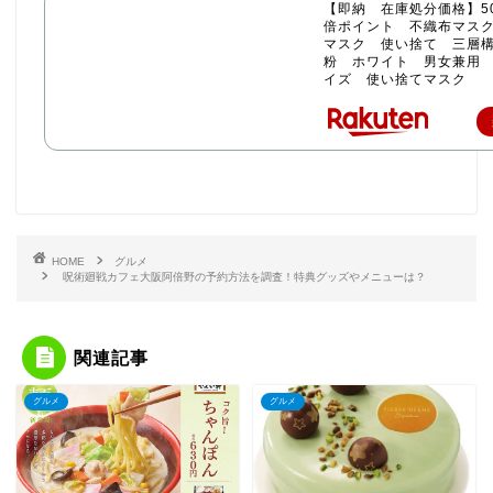
【即納 在庫処分価格】50
倍ポイント 不織布マス
マスク 使い捨て 三層構
粉 ホワイト 男女兼用
イズ 使い捨てマスク
HOME
グルメ
呪術廻戦カフェ大阪阿倍野の予約方法を調査！特典グッズやメニューは？
関連記事
グルメ
グルメ