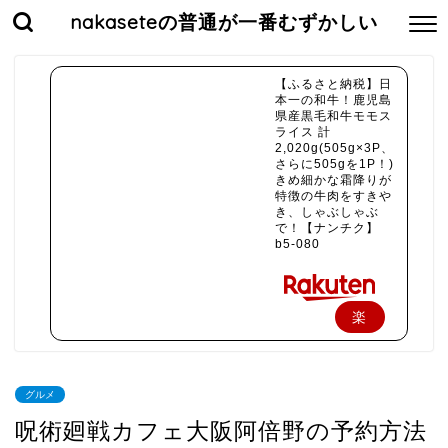
nakaseteの普通が一番むずかしい
【ふるさと納税】日
本一の和牛！鹿児島
県産黒毛和牛モモス
ライス 計
2,020g(505g×3P、
さらに505gを1P！)
きめ細かな霜降りが
特徴の牛肉をすきや
き、しゃぶしゃぶ
で！【ナンチク】
b5-080
楽
天
で
グルメ
購
呪術廻戦カフェ大阪阿倍野の予約方法
入