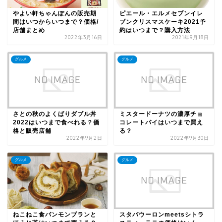
やよい軒ちゃんぽんの販売期
ピエール・エルメセブンイレ
間はいつからいつまで？価格/
ブンクリスマスケーキ2021予
店舗まとめ
約はいつまで？購入方法
2022年3月16日
2021年9月18日
グルメ
グルメ
さとの秋のよくばりダブル丼
ミスタードーナツの濃厚チョ
2022はいつまで食べれる？価
コレートパイはいつまで買え
格と販売店舗
る？
2022年9月2日
2022年9月30日
グルメ
グルメ
ねこねこ食パンモンブランと
スタバウーロンmeetsシトラ