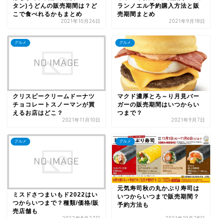
タン)うどんの販売期間は？ど
ランノエル予約購入方法と販
こで食べれるかもまとめ
売期間まとめ
2021年10月26日
2021年9月18日
グルメ
グルメ
クリスピークリームドーナツ
マクド濃厚とろ～り月見バー
チョコレートスノーマンが買
ガーの販売期間はいつからい
えるお店はどこ？
つまで？
2021年11月10日
2021年9月7日
グルメ
グルメ
元気寿司秋の丸かぶり寿司は
ミスドさつまいもド2022はい
いつからいつまで販売期間？
つからいつまで？種類/価格/販
予約方法も
売店舗も