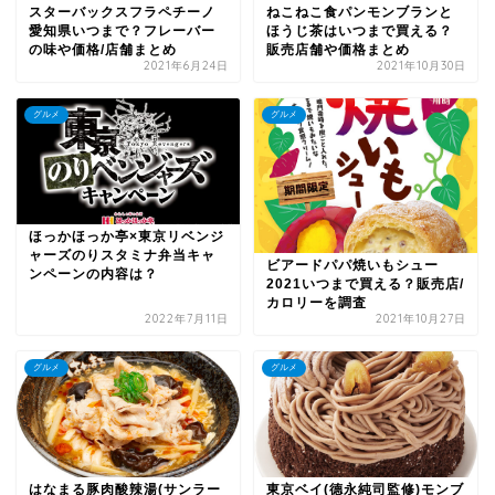
スターバックスフラペチーノ
ねこねこ食パンモンブランと
愛知県いつまで？フレーバー
ほうじ茶はいつまで買える？
の味や価格/店舗まとめ
販売店舗や価格まとめ
2021年6月24日
2021年10月30日
グルメ
グルメ
ほっかほっか亭×東京リベンジ
ャーズのりスタミナ弁当キャ
ビアードパパ焼いもシュー
ンペーンの内容は？
2021いつまで買える？販売店/
カロリーを調査
2022年7月11日
2021年10月27日
グルメ
グルメ
はなまる豚肉酸辣湯(サンラー
東京ベイ(德永純司監修)モンブ