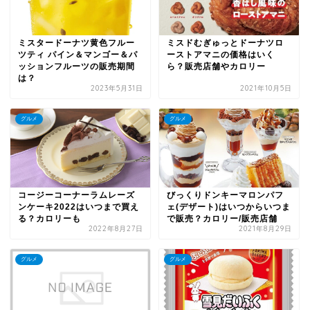
ミスタードーナツ黄色フルー
ミスドむぎゅっとドーナツロ
ツティ パイン＆マンゴー＆パ
ーストアマニの価格はいく
ッションフルーツの販売期間
ら？販売店舗やカロリー
は？
2023年5月31日
2021年10月5日
グルメ
グルメ
コージーコーナーラムレーズ
びっくりドンキーマロンパフ
ンケーキ2022はいつまで買え
ェ(デザート)はいつからいつま
る？カロリーも
で販売？カロリー/販売店舗
2022年8月27日
2021年8月29日
グルメ
グルメ