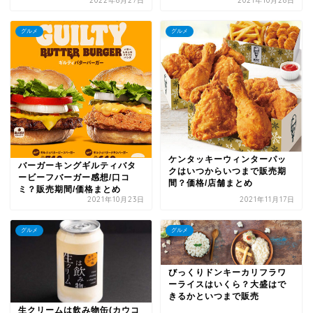
2022年8月27日
2021年10月28日
グルメ
グルメ
ケンタッキーウィンターパッ
バーガーキングギルティバタ
クはいつからいつまで販売期
ービーフバーガー感想/口コ
間？価格/店舗まとめ
ミ？販売期間/価格まとめ
2021年10月23日
2021年11月17日
グルメ
グルメ
びっくりドンキーカリフラワ
ーライスはいくら？大盛はで
きるかといつまで販売
生クリームは飲み物缶(カウコ