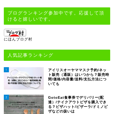
ブログランキング参加中です。応援して頂
けると嬉しいです。
にほんブログ村
人気記事ランキング
1
アイリスオーヤママスク予約/ネッ
ト販売（通販）はいつから？販売時
間/価格/内容量/送料/支払方法につ
いても
2
GotoEat食事券でデリバリー(配
達）/テイクアウトピザを購入でき
る？ピザハット/ピザーラ/ドミノピ
ザなどの扱いは