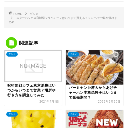
HOME
グルメ
スターバックス宮城県フラペチーノはいつまで買える？フレーバー/味や価格ま
とめ
関連記事
グルメ
グルメ
呪術廻戦カフェ東京池袋はい
バーミヤン台湾大からあげチ
つからいつまで営業？場所や
ャーハン本格焼餃子はいつま
行き方を調査してみた
で販売期間？
2021年7月1日
2022年3月25日
グルメ
グルメ