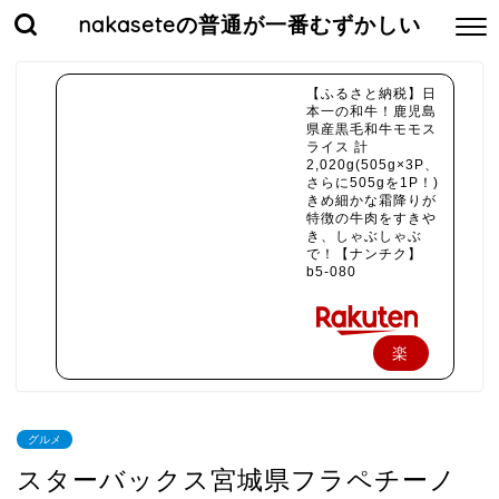
nakaseteの普通が一番むずかしい
【ふるさと納税】日
本一の和牛！鹿児島
県産黒毛和牛モモス
ライス 計
2,020g(505g×3P、
さらに505gを1P！)
きめ細かな霜降りが
特徴の牛肉をすきや
き、しゃぶしゃぶ
で！【ナンチク】
b5-080
楽
天
で
グルメ
購
スターバックス宮城県フラペチーノ
入