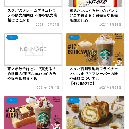
スタバのクレームブリュレラ
雪見だいふくみたいなパンは
テの販売期間は？価格/販売店
どこで買える？発売日や販売
舗はどこかも
店舗まとめ
2021年10月27日
2021年9月24日
グルメ
グルメ
東スポ餃子はどこで買える？
スタバ石川県地元フラペチー
通販購入(楽天/amazon)方法
ノいつまで？フレーバーの味
や販売店舗まとめ
や価格についても
【47JIMOTO】
2021年10月11日
2021年6月24日
グルメ
グルメ