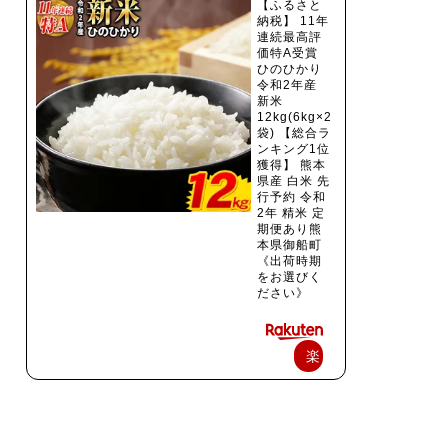
【ふるさと
納税】 11年
連続最高評
価特A受賞
ひのひかり
令和2年産
新米
12kg(6kg×2
袋) 【総合ラ
ンキング1位
獲得】 熊本
県産 白米 先
行予約 令和
2年 精米 定
期便あり熊
本県御船町
《出荷時期
をお選びく
ださい》
楽
天
で