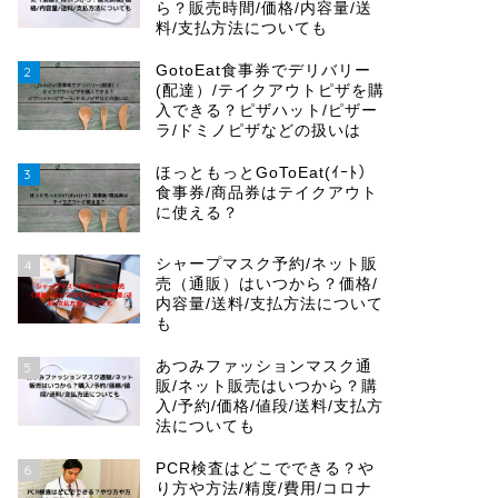
ら？販売時間/価格/内容量/送
料/支払方法についても
GotoEat食事券でデリバリー
2
(配達）/テイクアウトピザを購
入できる？ピザハット/ピザー
ラ/ドミノピザなどの扱いは
ほっともっとGoToEat(ｲｰﾄ）
3
食事券/商品券はテイクアウト
に使える？
シャープマスク予約/ネット販
4
売（通販）はいつから？価格/
内容量/送料/支払方法について
も
あつみファッションマスク通
5
販/ネット販売はいつから？購
入/予約/価格/値段/送料/支払方
法についても
PCR検査はどこでできる？や
6
り方や方法/精度/費用/コロナ