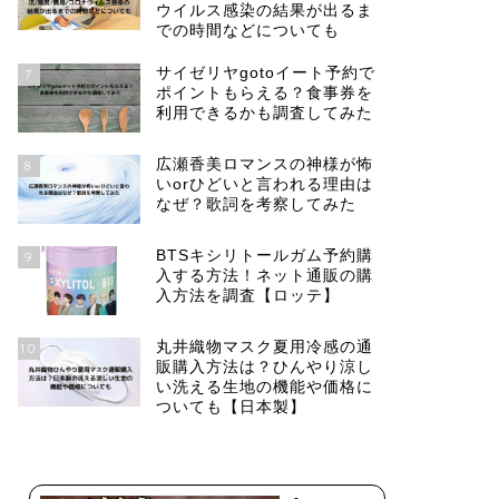
ウイルス感染の結果が出るま
での時間などについても
サイゼリヤgotoイート予約で
7
ポイントもらえる？食事券を
利用できるかも調査してみた
広瀬香美ロマンスの神様が怖
8
いorひどいと言われる理由は
なぜ？歌詞を考察してみた
BTSキシリトールガム予約購
9
入する方法！ネット通販の購
入方法を調査【ロッテ】
丸井織物マスク夏用冷感の通
10
販購入方法は？ひんやり涼し
い洗える生地の機能や価格に
ついても【日本製】