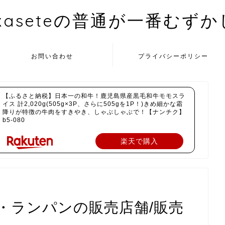
kaseteの普通が一番むず
お問い合わせ
プライバシーポリシー
【ふるさと納税】日本一の和牛！鹿児島県産黒毛和牛モモスラ
イス 計2,020g(505g×3P、さらに505gを1P！)きめ細かな霜
降りが特徴の牛肉をすきやき、しゃぶしゃぶで！【ナンチク】
b5-080
楽天で購入
・ランパンの販売店舗/販売