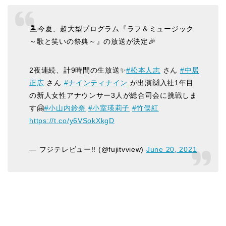
🏝️今夏、超大型プログラム『ラフ＆ミュージック
～歌と笑いの祭典～』の放送が決定🎉
2夜連続、計9時間の生放送✨
#松本人志
さん
#中居
正広
さん
#ナインティナイン
が出演🙌入社1年目
の新人女性アナウンサー3人が総合司会に挑戦しま
す🤗
#小山内鈴奈
#小室瑛莉子
#竹俣紅
https://t.co/y6VSokXkgD
— フジテレビュー!! (@fujitvview)
June 20, 2021