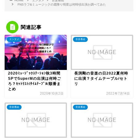
HOME
エンタメ
音楽番組
FNSラフ&ミュージックの霜降り明星は何時頃出演か調べてみた
関連記事
エンタメ
音楽番組
2020ﾐｭｰｼﾞｯｸｽﾃｰｼｮﾝ秋3時間
長渕剛の音楽の日2022夏何時
SPでSuperMの出演は何時ご
に出演？タイムテーブル/セト
ろ？ｾｯﾄﾘｽﾄ/ﾀｲﾑﾃｰﾌﾞﾙ/順番ま
リ
とめ
2020年10月2日
2022年7月14日
音楽番組
音楽番組