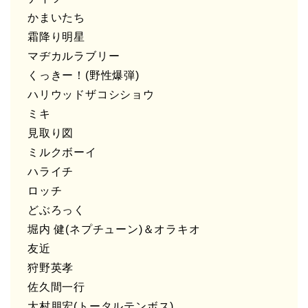
かまいたち
霜降り明星
マヂカルラブリー
くっきー！(野性爆弾)
ハリウッドザコシショウ
ミキ
見取り図
ミルクボーイ
ハライチ
ロッチ
どぶろっく
堀内 健(ネプチューン)＆オラキオ
友近
狩野英孝
佐久間一行
大村朋宏(トータルテンボス)