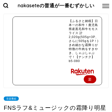
nakaseteの普通が一番むずかしい
【ふるさと納税】日
本一の和牛！鹿児島
県産黒毛和牛モモス
ライス 計
2,020g(505g×3P、
さらに505gを1P！)
きめ細かな霜降りが
特徴の牛肉をすきや
き、しゃぶしゃぶ
で！【ナンチク】
b5-080
楽
天
で
音楽番組
購
FNSラフ&ミュージックの霜降り明星
入