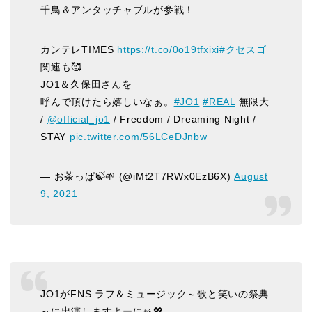
千鳥＆アンタッチャブルが参戦！
カンテレTIMES
https://t.co/0o19tfxixi
#クセスゴ
関連も🥰
JO1＆久保田さんを
呼んで頂けたら嬉しいなぁ。
#JO1
#REAL
無限大
/
@official_jo1
/ Freedom / Dreaming Night /
STAY
pic.twitter.com/56LCeDJnbw
— お茶っぱ🍃🌱 (@iMt2T7RWx0EzB6X)
August
9, 2021
JO1がFNS ラフ＆ミュージック～歌と笑いの祭典
～に出演しますよーに🙏💖