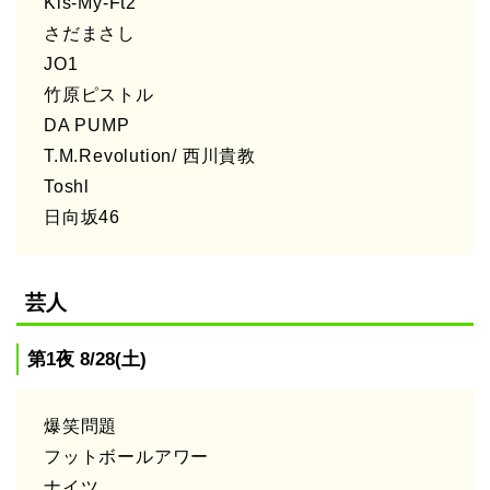
Kis-My-Ft2
さだまさし
JO1
竹原ピストル
DA PUMP
T.M.Revolution/ 西川貴教
Toshl
日向坂46
芸人
第1夜 8/28(土)
爆笑問題
フットボールアワー
ナイツ