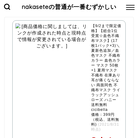
nakaseteの普通が一番むずかしい
【9/2まで限定価
格】【総合1位
受賞☆血色不織
布マスク】(17
枚1パック×3)＼
夏新色追加／血
色マスク 不織布
カラー 血色カラ
ー マスク 50枚
+1 夏用マスク
不織布 在庫あり
耳が痛くならな
い 両面同色 不
織布マスク ライ
ラックアッシュ
ローズ ハニー
送料無料
cicibella
価格：399円
（税込、送料無
料)
(2021/8/31
時点)