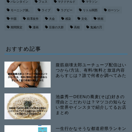
バレンタイン
フェス
マクドナルド
マラソン
モーニング娘。
ライブ
ラグビー
リトル関西
ローソン
中国
前澤友作
大会
感染
文化
映画
期間限定
漫画
豆柴の大群
高校
鬼滅の刃
おすすめ記事
腹筋崩壊太郎ユーチューブ配信はい
つから/方法、有料/無料と放送内容
あらすじは？誰で何者か調べてみた
池森秀一DEENの蕎麦(そば)好きの
理由とこだわりは？マツコの知らな
い世界やインスタで紹介してるお店
まとめ
一生行かなそうな都道府県ランキン