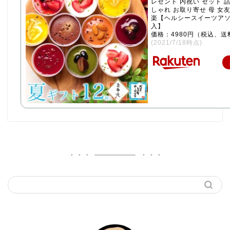
レゼント 内祝い セット 
しゃれ お取り寄せ 母 女友
楽【ヘルシースイーツアソ
入】
価格：4980円（税込、送
(2021/7/18時点)