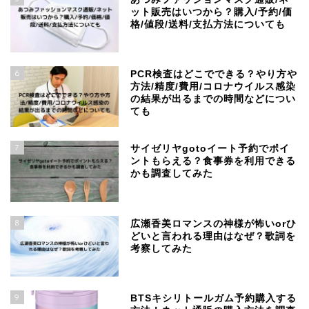
ット販売はいつから？購入/予約/価
格/値段/送料/支払方法についても
6
PCR検査はどこでできる？やり方や
方法/精度/費用/コロナウイルス感染
の結果が出るまでの時間などについ
ても
7
サイゼリヤgotoイート予約でポイ
ントもらえる？食事券を利用できる
かも調査してみた
8
広瀬香美ロマンスの神様が怖いorひ
どいと言われる理由はなぜ？歌詞を
考察してみた
9
BTSキシリトールガム予約購入する