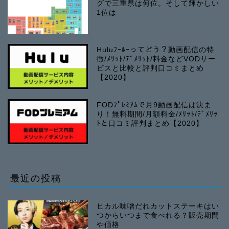
グで三重県は何位。そして輝かしい
1位は
Huluﾌｰﾙｰってどう？動画配信の特
徴/ﾒﾘｯﾄ/ﾃﾞﾒﾘｯﾄ/料金などVODサー
ビスと比較と評判口コミまとめ
【2020】
FODﾌﾟﾚﾐｱﾑで月9動画配信は決ま
り！無料期間/月額料金/ﾒﾘｯﾄ/ﾃﾞﾒﾘｯ
ﾄと口コミ評判まとめ【2020】
最近の投稿
ヒカル味噌だれカットステーキはい
つからいつまで食べれる？販売期間
や価格