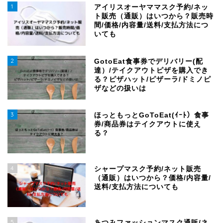
1
アイリスオーヤママスク予約/ネッ
ト販売（通販）はいつから？販売時
間/価格/内容量/送料/支払方法につ
いても
2
GotoEat食事券でデリバリー(配
達）/テイクアウトピザを購入でき
る？ピザハット/ピザーラ/ドミノピ
ザなどの扱いは
3
ほっともっとGoToEat(ｲｰﾄ）食事
券/商品券はテイクアウトに使え
る？
4
シャープマスク予約/ネット販売
（通販）はいつから？価格/内容量/
送料/支払方法についても
5
あつみファッションマスク通販/ネ