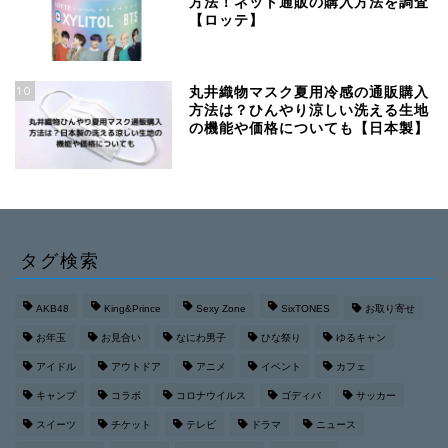
方法！ネット通販の購入方法を調査
【ロッテ】
10
丸井織物マスク夏用冷感の通販購入
方法は？ひんやり涼しい洗える生地
の機能や価格についても【日本製】
タグ検索
AKB48
King&Prince
Sexy Zone
SixTONES
お取り寄せ
お年玉
お見合い
なにわ男子
ひな祭り
ゆるキャン
アイドル
アウトドア
アニメ
イベント
カフェ
キャンプ
コラボ
コロナウイルス
ゴディバ
サッカー
スイーツ
チケット
テレビ
ドラマ
ニュース