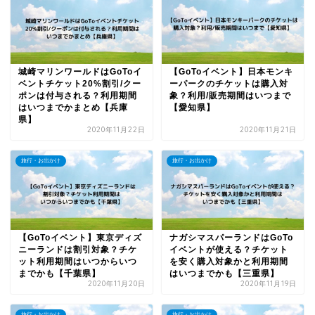
城崎マリンワールドはGoToイ
【GoToイベント】日本モンキ
ベントチケット20%割引/クー
ーパークのチケットは購入対
ポンは付与される？利用期間
象？利用/販売期間はいつまで
はいつまでかまとめ【兵庫
【愛知県】
県】
2020年11月22日
2020年11月21日
旅行・お出かけ
旅行・お出かけ
【GoToイベント】東京ディズ
ナガシマスパーランドはGoTo
ニーランドは割引対象？チケ
イベントが使える？チケット
ット利用期間はいつからいつ
を安く購入対象かと利用期間
までかも【千葉県】
はいつまでかも【三重県】
2020年11月20日
2020年11月19日
旅行・お出かけ
旅行・お出かけ