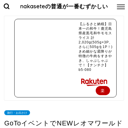
nakaseteの普通が一番むずかしい
【ふるさと納税】日
本一の和牛！鹿児島
県産黒毛和牛モモス
ライス 計
2,020g(505g×3P、
さらに505gを1P！)
きめ細かな霜降りが
特徴の牛肉をすきや
き、しゃぶしゃぶ
で！【ナンチク】
b5-080
楽
天
で
旅行・お出かけ
購
GoToイベントでNEWレオマワールド
入