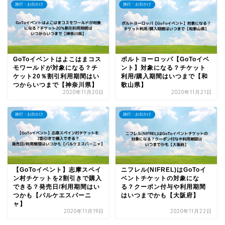
旅行・お出かけ
旅行・お出かけ
GoToイベントはよこはまコス
ポルトヨーロッパ【GoToイベ
モワールドが対象になる？チ
ント】対象になる？チケット
ケット20％割引利用期間はい
利用/購入期間はいつまで【和
つからいつまで【神奈川県】
歌山県】
2020年11月20日
2020年11月21日
旅行・お出かけ
旅行・お出かけ
【GoToイベント】志摩スペイ
ニフレル(NIFREL)はGoToイ
ン村チケットを2割引きで購入
ベントチケットの対象にな
できる？発売日/利用期間はい
る？クーポン付与や利用期間
つかも【パルケエスパーニ
はいつまでかも【大阪府】
ャ】
2020年11月19日
2020年11月22日