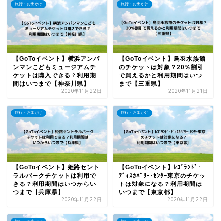
旅行・お出かけ
旅行・お出かけ
【GoToイベント】横浜アンパ
【GoToイベント】鳥羽水族館
ンマンこどもミュージアムチ
のチケットは対象？20％割引
ケットは購入できる？利用期
で買えるかと利用期間はいつ
間はいつまで【神奈川県】
まで【三重県】
2020年11月22日
2020年11月21日
旅行・お出かけ
旅行・お出かけ
【GoToイベント】姫路セント
【GoToイベント】ﾚｺﾞﾗﾝﾄﾞ･
ラルパークチケットは利用で
ﾃﾞｨｽｶﾊﾞﾘｰ･ｾﾝﾀｰ東京のチケッ
きる？利用期間はいつからい
トは対象になる？利用期間は
つまで【兵庫県】
いつまで【東京都】
2020年11月22日
2020年11月22日