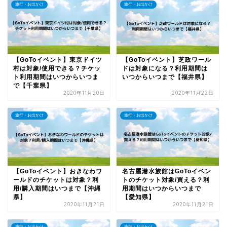
旅行・お出かけ
旅行・お出かけ
【GoToイベント】東京ドイツ
【GoToイベント】芝政ワール
村は対象/使用できる？チケッ
ドは対象になる？利用期間は
ト利用期間はいつからいつま
いつからいつまで【福井県】
で【千葉県】
2020年11月20日
2020年11月22日
旅行・お出かけ
旅行・お出かけ
【GoToイベント】おきなわワ
名古屋港水族館はGoToイベン
ールドのチケットは対象？利
トのチケット対象/買える？利
用/購入期間はいつまで【沖縄
用期間はいつからいつまで
県】
【愛知県】
2020年11月21日
2020年11月21日
旅行・お出かけ
旅行・お出かけ