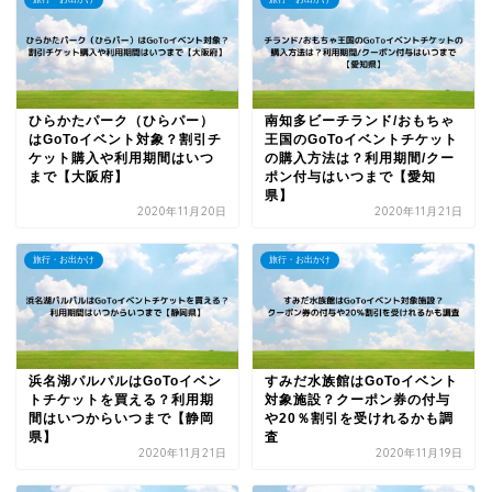
ひらかたパーク（ひらパー）
南知多ビーチランド/おもちゃ
はGoToイベント対象？割引チ
王国のGoToイベントチケット
ケット購入や利用期間はいつ
の購入方法は？利用期間/クー
まで【大阪府】
ポン付与はいつまで【愛知
県】
2020年11月20日
2020年11月21日
旅行・お出かけ
旅行・お出かけ
浜名湖パルパルはGoToイベン
すみだ水族館はGoToイベント
トチケットを買える？利用期
対象施設？クーポン券の付与
間はいつからいつまで【静岡
や20％割引を受けれるかも調
県】
査
2020年11月21日
2020年11月19日