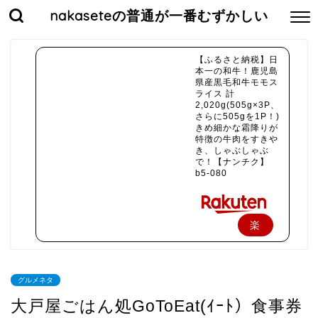
nakaseteの普通が一番むずかしい
【ふるさと納税】日
本一の和牛！鹿児島
県産黒毛和牛モモス
ライス 計
2,020g(505g×3P、
さらに505gを1P！)
きめ細かな霜降りが
特徴の牛肉をすきや
き、しゃぶしゃぶ
で！【ナンチク】
b5-080
楽
天
で
グルメネタ
購
大戸屋ごはん処GoToEat(ｲｰﾄ）食事券
入