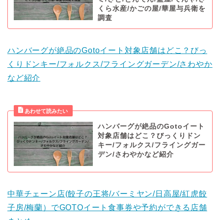
くら水産/かごの屋/華屋与兵衛を
調査
ハンバーグが絶品のGotoイート対象店舗はどこ？びっ
くりドンキー/フォルクス/フライングガーデン/さわやか
など紹介
ハンバーグが絶品のGotoイート
対象店舗はどこ？びっくりドン
キー/フォルクス/フライングガー
デン/さわやかなど紹介
中華チェーン店(餃子の王将/バーミヤン/日高屋/紅虎餃
子房/梅蘭）でGOTOイート食事券や予約ができる店舗