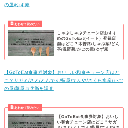
の屋/ゆず庵
しゃぶしゃぶチェーン店おすす
めのGoToEat(イート）登録店
舗はどこ？木曽路/しゃぶ葉/どん
亭/温野菜/かごの屋/ゆず庵
【GoToEat食事券対象】おいしい和食チェーン店はど
こ？サガミ/さと/とんでん/藍屋/てんや/さくら水産/かご
の屋/華屋与兵衛を調査
【GoToEat食事券対象】おいし
い和食チェーン店はどこ？サガ
ミ/さと/とんでん/藍屋/てんや/さ