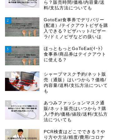
ら？販売時間/価格/内容量/送
料/支払方法についても
GotoEat食事券でデリバリー
2
(配達）/テイクアウトピザを購
入できる？ピザハット/ピザー
ラ/ドミノピザなどの扱いは
ほっともっとGoToEat(ｲｰﾄ）
3
食事券/商品券はテイクアウト
に使える？
シャープマスク予約/ネット販
4
売（通販）はいつから？価格/
内容量/送料/支払方法について
も
あつみファッションマスク通
5
販/ネット販売はいつから？購
入/予約/価格/値段/送料/支払方
法についても
PCR検査はどこでできる？や
6
り方や方法/精度/費用/コロナ