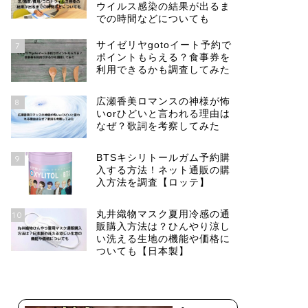
ウイルス感染の結果が出るま
での時間などについても
サイゼリヤgotoイート予約で
7
ポイントもらえる？食事券を
利用できるかも調査してみた
広瀬香美ロマンスの神様が怖
8
いorひどいと言われる理由は
なぜ？歌詞を考察してみた
BTSキシリトールガム予約購
9
入する方法！ネット通販の購
入方法を調査【ロッテ】
丸井織物マスク夏用冷感の通
10
販購入方法は？ひんやり涼し
い洗える生地の機能や価格に
ついても【日本製】