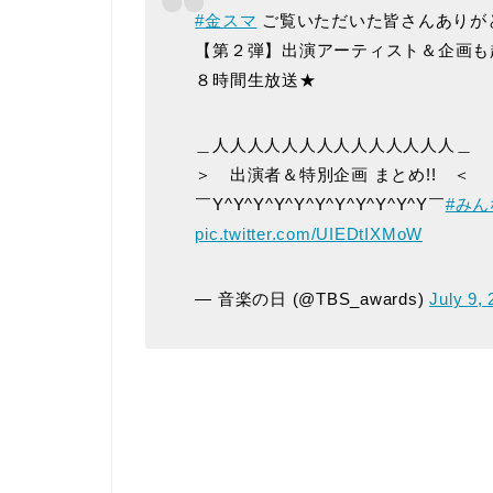
#金スマ
ご覧いただいた皆さんありが
【第２弾】出演アーティスト＆企画も
８時間生放送★
＿人人人人人人人人人人人人人人＿
＞ 出演者＆特別企画 まとめ!! ＜
￣Y^Y^Y^Y^Y^Y^Y^Y^Y^Y^Y￣
#み
pic.twitter.com/UIEDtIXMoW
— 音楽の日 (@TBS_awards)
July 9,