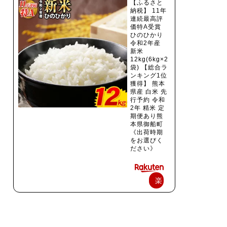
【ふるさと
納税】 11年
連続最高評
価特A受賞
ひのひかり
令和2年産
新米
12kg(6kg×2
袋) 【総合ラ
ンキング1位
獲得】 熊本
県産 白米 先
行予約 令和
2年 精米 定
期便あり熊
本県御船町
《出荷時期
をお選びく
ださい》
楽
天
で