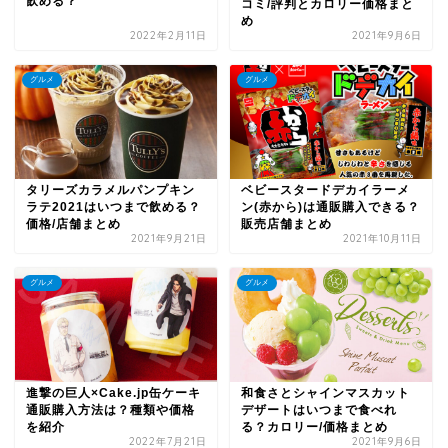
飲める？
コミ/評判とカロリー価格まと
め
2022年2月11日
2021年9月6日
グルメ
グルメ
タリーズカラメルパンプキン
ベビースタードデカイラーメ
ラテ2021はいつまで飲める？
ン(赤から)は通販購入できる？
価格/店舗まとめ
販売店舗まとめ
2021年9月21日
2021年10月11日
グルメ
グルメ
進撃の巨人×Cake.jp缶ケーキ
和食さとシャインマスカット
通販購入方法は？種類や価格
デザートはいつまで食べれ
を紹介
る？カロリー/価格まとめ
2022年7月21日
2021年9月6日