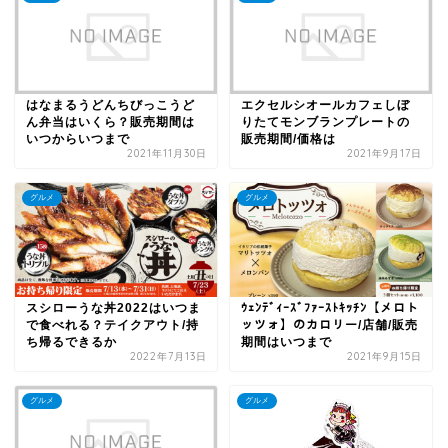
はなまるうどんちびっこうど
エクセルシオールカフェしぼ
ん弁当はいくら？販売期間は
りたてモンブランプレートの
いつからいつまで
販売期間/価格は
2021年11月30日
2021年9月17日
グルメ
グルメ
スシローうな丼2022はいつま
ｳｪﾝﾃﾞｨｰｽﾞﾌｧｰｽﾄｷｯﾁﾝ【メロト
で食べれる？テイクアウト/持
ッツォ】のカロリー/店舗/販売
ち帰るできるか
期間はいつまで
2022年7月13日
2021年9月15日
グルメ
グルメ