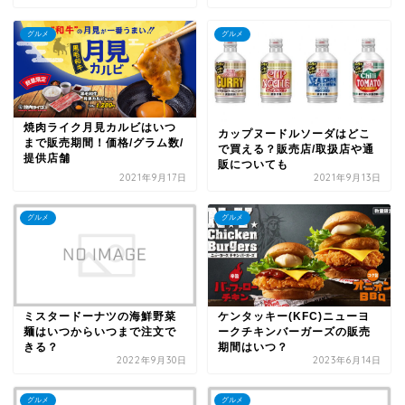
グルメ
グルメ
焼肉ライク月見カルビはいつ
カップヌードルソーダはどこ
まで販売期間！価格/グラム数/
で買える？販売店/取扱店や通
提供店舗
販についても
2021年9月17日
2021年9月13日
グルメ
グルメ
ミスタードーナツの海鮮野菜
ケンタッキー(KFC)ニューヨ
麺はいつからいつまで注文で
ークチキンバーガーズの販売
きる？
期間はいつ？
2022年9月30日
2023年6月14日
グルメ
グルメ