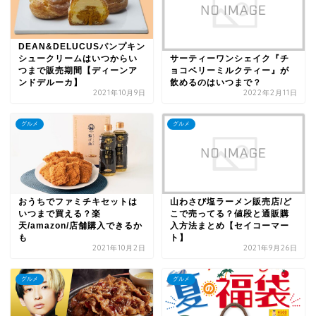
DEAN&DELUCUSパンプキン
シュークリームはいつからい
サーティーワンシェイク『チ
つまで販売期間【ディーンア
ョコベリーミルクティー』が
ンドデルーカ】
飲めるのはいつまで？
2021年10月9日
2022年2月11日
グルメ
グルメ
おうちでファミチキセットは
山わさび塩ラーメン販売店/ど
いつまで買える？楽
こで売ってる？値段と通販購
天/amazon/店舗購入できるか
入方法まとめ【セイコーマー
も
ト】
2021年10月2日
2021年9月26日
グルメ
グルメ