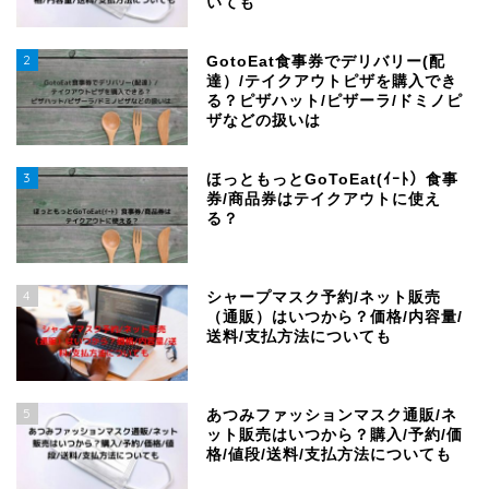
いても
2
GotoEat食事券でデリバリー(配
達）/テイクアウトピザを購入でき
る？ピザハット/ピザーラ/ドミノピ
ザなどの扱いは
3
ほっともっとGoToEat(ｲｰﾄ）食事
券/商品券はテイクアウトに使え
る？
4
シャープマスク予約/ネット販売
（通販）はいつから？価格/内容量/
送料/支払方法についても
5
あつみファッションマスク通販/ネ
ット販売はいつから？購入/予約/価
格/値段/送料/支払方法についても