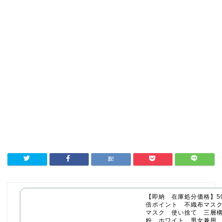
【即納 在庫処分価格】50
倍ポイント 不織布マス
マスク 使い捨て 三層構
粉 ホワイト 男女兼用