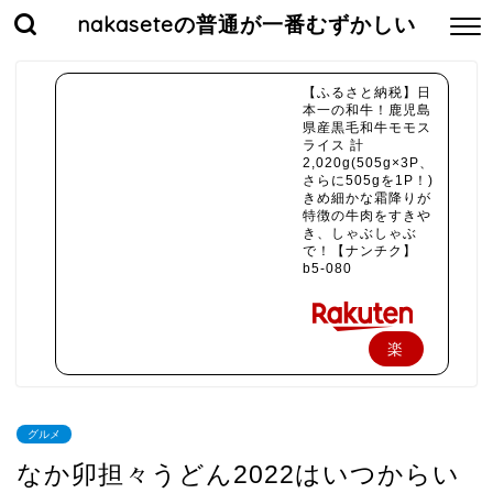
nakaseteの普通が一番むずかしい
【ふるさと納税】日
本一の和牛！鹿児島
県産黒毛和牛モモス
ライス 計
2,020g(505g×3P、
さらに505gを1P！)
きめ細かな霜降りが
特徴の牛肉をすきや
き、しゃぶしゃぶ
で！【ナンチク】
b5-080
楽
天
で
グルメ
購
なか卯担々うどん2022はいつからい
入