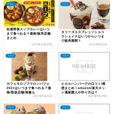
グルメ
グルメ
松屋野菜スープカレーはいつ
タリーズエスプレッソショコ
まで食べれる？価格/販売店舗
ラシェイクはいつからいつま
まとめ
で販売期間？
2021年10月23日
2022年8月3日
グルメ
グルメ
カフェモロゾフマロンパフェ
ヒカルハンバーグの口コミ/感
2021はいつまで食べれる？価
想まとめ！amazon/楽天ネッ
格/取扱店舗/画像も
ト通販購入や作り方は？
2021年9月24日
2021年8月29日
グルメ
グルメ