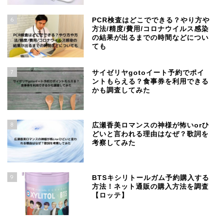
6
PCR検査はどこでできる？やり方や
方法/精度/費用/コロナウイルス感染
の結果が出るまでの時間などについ
ても
7
サイゼリヤgotoイート予約でポイ
ントもらえる？食事券を利用できる
かも調査してみた
8
広瀬香美ロマンスの神様が怖いorひ
どいと言われる理由はなぜ？歌詞を
考察してみた
9
BTSキシリトールガム予約購入する
方法！ネット通販の購入方法を調査
【ロッテ】