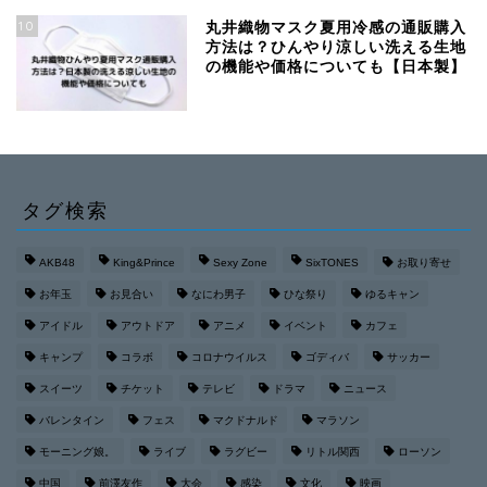
10
丸井織物マスク夏用冷感の通販購入
方法は？ひんやり涼しい洗える生地
の機能や価格についても【日本製】
タグ検索
AKB48
King&Prince
Sexy Zone
SixTONES
お取り寄せ
お年玉
お見合い
なにわ男子
ひな祭り
ゆるキャン
アイドル
アウトドア
アニメ
イベント
カフェ
キャンプ
コラボ
コロナウイルス
ゴディバ
サッカー
スイーツ
チケット
テレビ
ドラマ
ニュース
バレンタイン
フェス
マクドナルド
マラソン
モーニング娘。
ライブ
ラグビー
リトル関西
ローソン
中国
前澤友作
大会
感染
文化
映画