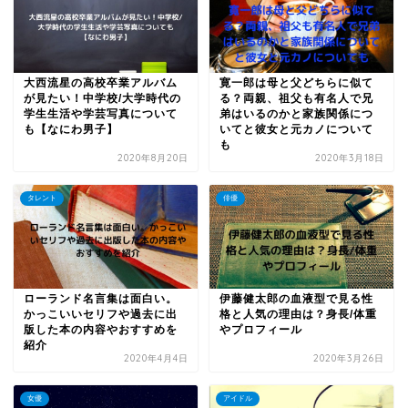
大西流星の高校卒業アルバム
寛一郎は母と父どちらに似て
が見たい！中学校/大学時代の
る？両親、祖父も有名人で兄
学生生活や学芸写真について
弟はいるのかと家族関係につ
も【なにわ男子】
いてと彼女と元カノについて
も
2020年8月20日
2020年3月18日
タレント
俳優
ローランド名言集は面白い。
伊藤健太郎の血液型で見る性
かっこいいセリフや過去に出
格と人気の理由は？身長/体重
版した本の内容やおすすめを
やプロフィール
紹介
2020年4月4日
2020年3月26日
女優
アイドル