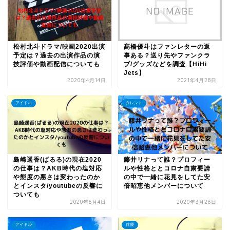
松村北斗ドラマ/映画2020出演
髙橋優斗はファンレターの返
予定は？過去の出演作品の演
事ある？送り先やファンクラ
技評価や動画配信についても
ブ/グッズなどを調査【HiHi
Jets】
2020年4月14日
2021年4月28日
アイドル
タレント
島崎遥香(ぱるる)の現在2020
藤井リナって誰？プロフィー
の仕事は？AKB時代の塩対応
ルや性格ととコロナ自粛要請
や態度の悪さは変わったのか
の中で一緒に花見をしてた安
とインスタ/youtubeの反響に
倍昭恵他メンバーについて
ついても
2020年6月4日
2020年3月26日
アイドル
俳優