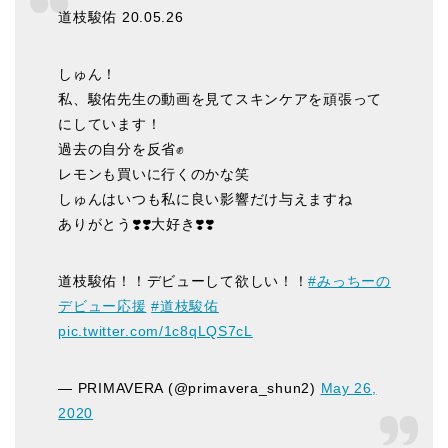
道枝駿佑 20.05.26
しゅん！
私、駿佑先生の動画を見てスキンケアを頑張って
にしています！
過去の自分を反省✊
レモンも買いに行くのかな笑
しゅんはいつも私に良い影響だけ与えますね
ありがとう❣️❣️大好き❣️❣️
道枝駿佑！！デビューして欲しい！！
#みっちーの
デビュー応援
#道枝駿佑
pic.twitter.com/1c8qLQS7cL
— PRIMAVERA (@primavera_shun2)
May 26,
2020