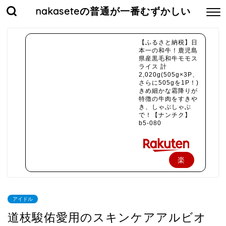
nakaseteの普通が一番むずかしい
【ふるさと納税】日
本一の和牛！鹿児島
県産黒毛和牛モモス
ライス 計
2,020g(505g×3P、
さらに505gを1P！)
きめ細かな霜降りが
特徴の牛肉をすきや
き、しゃぶしゃぶ
で！【ナンチク】
b5-080
楽
天
で
アイドル
購
道枝駿佑愛用のスキンケアアルビオ
入