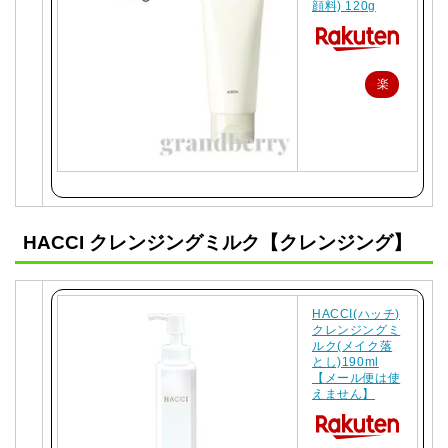
顔料) 120g
楽
天
で
購
入
HACCI クレンジングミルク【クレンジング】
HACCI(ハッチ)
クレンジングミ
ルク(メイク落
とし)190ml
【メール便は使
えません】