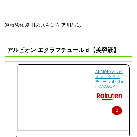
道枝駿佑愛用のスキンケア用品は
アルビオン エクラフチュールｄ【美容液】
ALBION/アルビ
オン エクラフ
チュール d 60m
l (AAAOUK)
楽
天
で
購