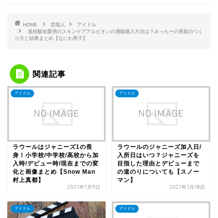
HOME
芸能人
アイドル
道枝駿佑愛用のスキンケアアルビオンの通販購入方法は？みっちーの美肌のつく
り方と効果まとめ【なにわ男子】
関連記事
アイドル
アイドル
ラウールはジャニーズ1の長
ラウールのジャニーズ加入日/
身！小学校/中学校/高校から加
入所日はいつ？ジャニーズを
入時/デビュー時/現在までの変
目指した理由とデビューまで
化と画像まとめ【Snow Man
の道のりについても【スノー
村上真都】
マン】
2021年1月9日
2021年1月18日
アイドル
アイドル