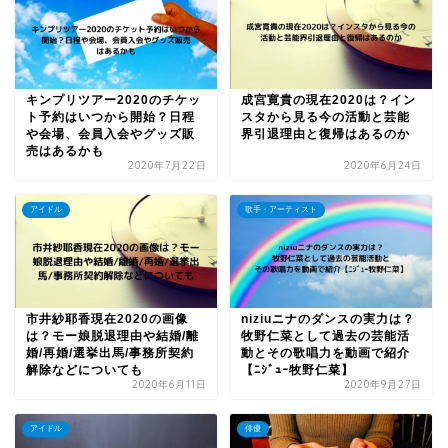
キンプリツアー2020のチケッ
成宮寛貴の現在2020は？イン
ト予約はいつから開始？日程
スタから見る今の活動と芸能
や会場、会員入会やグッズ販
界引退理由と復帰はあるのか
売はあるかも
2020年7月22日
2020年6月24日
アイドル
歌手・アーティスト
市井紗耶香現在2020の画像
niziuニナのダンスの実力は？
は？モー娘脱退理由や結婚/離
牧野仁菜として過去の芸能活
婚/再婚/選挙出馬/事務所契約
動とその歌唱力を動画で紹介
解除などについても
【ﾆｼﾞｭｰ牧野仁菜】
2020年6月11日
2020年9月27日
アイドル
俳優