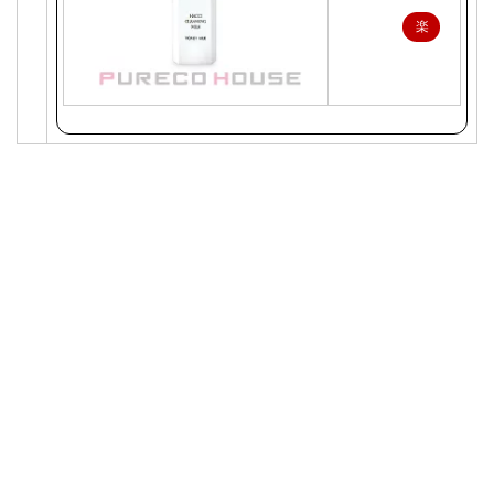
楽
天
で
購
入