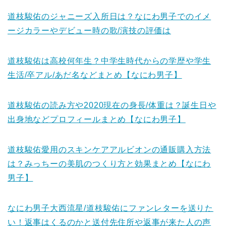
道枝駿佑のジャニーズ入所日は？なにわ男子でのイメ
ージカラーやデビュー時の歌/演技の評価は
道枝駿佑は高校何年生？中学生時代からの学歴や学生
生活/卒アル/あだ名などまとめ【なにわ男子】
道枝駿佑の読み方や2020現在の身長/体重は？誕生日や
出身地などプロフィールまとめ【なにわ男子】
道枝駿佑愛用のスキンケアアルビオンの通販購入方法
は？みっちーの美肌のつくり方と効果まとめ【なにわ
男子】
なにわ男子大西流星/道枝駿佑にファンレターを送りた
い！返事はくるのかと送付先住所や返事が来た人の声