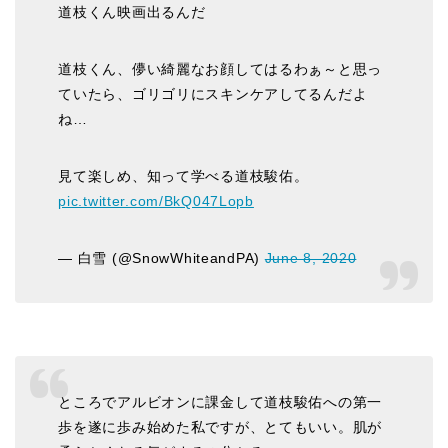
道枝くん映画出るんだ
道枝くん、儚い綺麗なお顔してはるわぁ～と思っ
ていたら、ゴリゴリにスキンケアしてるんだよ
ね…
見て楽しめ、知って学べる道枝駿佑。
pic.twitter.com/BkQ047Lopb
— 白雪 (@SnowWhiteandPA)
June 8, 2020
ところでアルビオンに課金して道枝駿佑への第一
歩を遂に歩み始めた私ですが、とてもいい。肌が