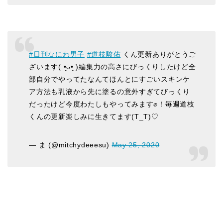
#日刊なにわ男子
#道枝駿佑
くん更新ありがとうご
ざいます( •̤ᴗ•̤ )編集力の高さにびっくりしたけど全
部自分でやってたなんてほんとにすごいスキンケ
ア方法も乳液から先に塗るの意外すぎてびっくり
だったけど今度わたしもやってみます✊！毎週道枝
くんの更新楽しみに生きてます(T_T)♡
— ま (@mitchydeeesu)
May 25, 2020