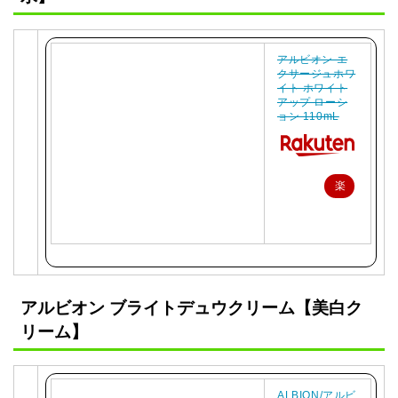
アルビオン エ
クサージュホワ
イト ホワイト
アップ ローシ
ョン 110mL
楽
天
で
購
入
アルビオン ブライトデュウクリーム【美白ク
リーム】
ALBION/アルビ