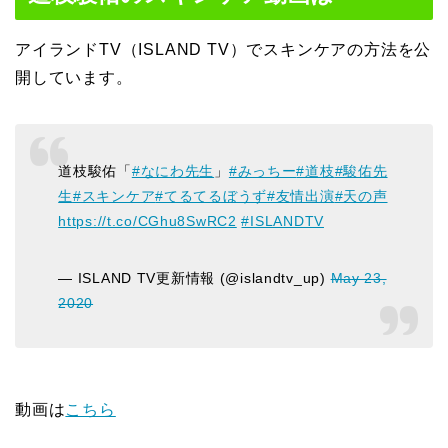
アイランドTV（ISLAND TV）でスキンケアの方法を公
開しています。
道枝駿佑「
#なにわ先生
」
#みっちー
#道枝
#駿佑先
生
#スキンケア
#てるてるぼうず
#友情出演
#天の声
https://t.co/CGhu8SwRC2
#ISLANDTV
— ISLAND TV更新情報 (@islandtv_up)
May 23,
2020
動画は
こちら