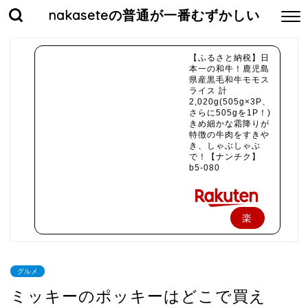
nakaseteの普通が一番むずかしい
【ふるさと納税】日
本一の和牛！鹿児島
県産黒毛和牛モモス
ライス 計
2,020g(505g×3P、
さらに505gを1P！)
きめ細かな霜降りが
特徴の牛肉をすきや
き、しゃぶしゃぶ
で！【ナンチク】
b5-080
楽
天
で
グルメ
購
ミッキーのポッキーはどこで買え
入