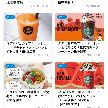
格/販売店舗
販売期間？
2021年11月14日
2022年8月31日
グルメ
グルメ
ゴディバカカオフルーツジュ
スタバ熊本県フレーバーはい
ースwithキャロットはいつま
つまで買える？販売期間やフ
で飲める？価格/店舗
レーバーの味を調査
2022年8月4日
2021年6月24日
グルメ
グルメ
GREEN SPOON野菜スープ定
ｽﾀｰﾊﾞｯｸｽ富山県フラペチーノ
期コース解約できる？口コミ
はいつからいつまで？フレー
価格を調査
バーや価格についても
【47JIMOTO】
2022年7月6日
2021年6月24日