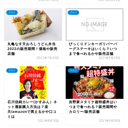
グルメ
グルメ
びっくりドンキーガリバーバ
丸亀なす天おろしうどん弁当
ーグステーキはいくら？いつ
2022の販売期間！価格や販売
まで食べれるかや販売店舗
店舗
2022年7月20日
2021年9月29日
グルメ
グルメ
石川佳純カレー(かすみん）ネ
吉野家スタミナ超特盛丼はい
ット通販購入方法は？楽
つまで食べれる？販売期間や
天/amazonで買えるかや口コ
カロリー/販売店舗
ミは
2021年8月10日
2021年9月30日