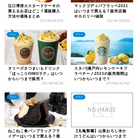
辻口博啓カスタードケーキの
マックゴディバフラッペ2021
買えるお店はどこ？通販購入
はいつまで買える？販売店舗
方法や価格まとめ
やカロリー/値段
2021年9月20日
2021年10月5日
グルメ
グルメ
タリーズさつまいもドリンク
スタバ|瀬戸内レモンケーキフ
「ほっこりOIMOラテ」はいつ
ラペチーノ2023の販売期間は
からいつまで販売？
いつからいつまで？
2021年9月2日
2023年5月24日
グルメ
グルメ
ねこねこ食パンブラックフラ
【丸亀製麺】山菜おろし冷か
イデーはいつまで買える？価
けうどんはいつからいつまで