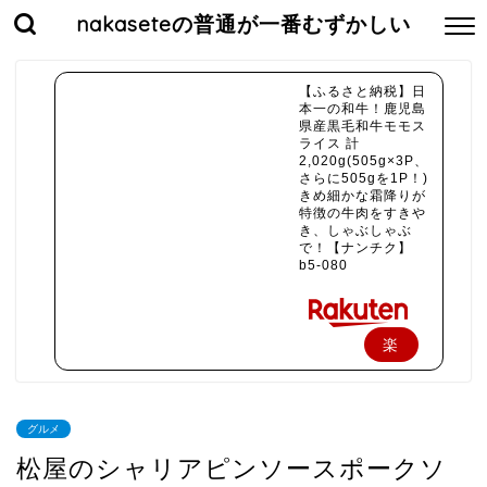
nakaseteの普通が一番むずかしい
【ふるさと納税】日
本一の和牛！鹿児島
県産黒毛和牛モモス
ライス 計
2,020g(505g×3P、
さらに505gを1P！)
きめ細かな霜降りが
特徴の牛肉をすきや
き、しゃぶしゃぶ
で！【ナンチク】
b5-080
楽
天
で
グルメ
購
松屋のシャリアピンソースポークソ
入