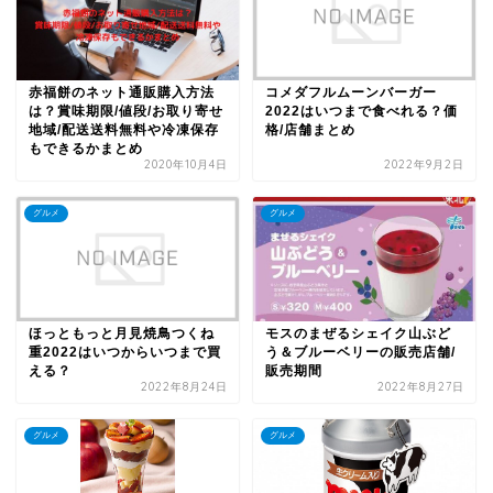
赤福餅のネット通販購入方法
コメダフルムーンバーガー
は？賞味期限/値段/お取り寄せ
2022はいつまで食べれる？価
地域/配送送料無料や冷凍保存
格/店舗まとめ
もできるかまとめ
2020年10月4日
2022年9月2日
グルメ
グルメ
ほっともっと月見焼鳥つくね
モスのまぜるシェイク山ぶど
重2022はいつからいつまで買
う＆ブルーベリーの販売店舗/
える？
販売期間
2022年8月24日
2022年8月27日
グルメ
グルメ