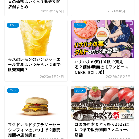
ェの価格はいくら？販売期間/
店舗まとめ
2021年11月6日
2021年10月5日
グルメ
グルメ
モスのレモンのジンジャーエ
ハナハナの実は通販で買え
ール甘夏はいつからいつまで
る？価格/断面は【ワンピース
販売期間？
Cake.jpコラボ】
2023年5月24日
2022年7月22日
グルメ
グルメ
はま寿司本まぐろ祭り2022は
マクドナルドダブチソーセー
いつまで販売期間？メニュー/
ジマフィンはいつまで？販売
店舗
期間や店舗調査