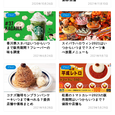
2020年10月26日
2021年11月10日
グルメ
グルメ
香川県スタバはいつからいつ
スイパラハロウィン2021はい
まで販売期間？フレーバーの
つからいつまで？スイーツ食
味を調査
べ放題メニューも
2021年6月24日
2021年9月7日
グルメ
グルメ
コナズ珈琲モンブランパンケ
松屋のトマトカレー2023の販
ーキいつまで食べれる？提供
売期間はいつからいつまで？
店舗や価格まとめ
値段や店舗も
2021年9月28日
2023年5月29日